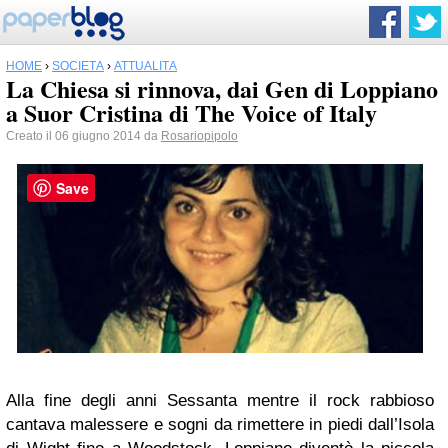
HOME
›
SOCIETÀ
›
ATTUALITÀ
La Chiesa si rinnova, dai Gen di Loppiano
a Suor Cristina di The Voice of Italy
Creato il 06 giugno 2014 da
Rosariopipolo
Save
Alla fine degli anni Sessanta mentre il rock rabbioso
cantava malessere e sogni da rimettere in piedi dall’Isola