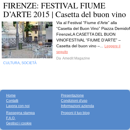
FIRENZE: FESTIVAL FIUME
D’ARTE 2015 | Casetta del buon vino
Via al Festival “Fiume d’Arte” alla
“Casetta del Buon Vino” Piazza Demidof
FirenzeLA CASETTA DEL BUON
VINOFESTIVAL “FIUME D’ARTE” –
Casetta del buon vino –...
Leggere il
seguito
Da
Amedit Magazine
CULTURA
SOCIETÀ
,
Home
Presentazione
Contatti
Condizioni d'uso
Lavora con noi
Informazioni azienda
Rassegna stampa
Proponi il tuo blog
F.A.Q.
Gestisci i cookie