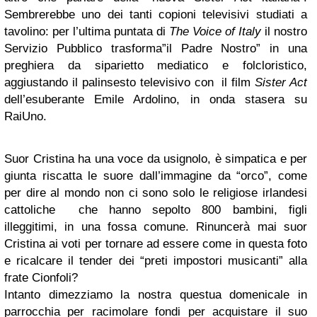
Sembrerebbe uno dei tanti copioni televisivi studiati a
tavolino: per l’ultima puntata di
The Voice of Italy
il nostro
Servizio Pubblico trasforma”il Padre Nostro” in una
preghiera da siparietto mediatico e folcloristico,
aggiustando il palinsesto televisivo con il film
Sister Act
dell’esuberante Emile Ardolino, in onda stasera su
RaiUno.
Suor Cristina ha una voce da usignolo, è simpatica e per
giunta riscatta le suore dall’immagine da “orco”, come
per dire al mondo non ci sono solo le religiose irlandesi
cattoliche che hanno sepolto 800 bambini, figli
illeggitimi, in una fossa comune. Rinuncerà mai suor
Cristina ai voti per tornare ad essere come in questa foto
e ricalcare il tender dei “preti impostori musicanti” alla
frate Cionfoli?
Intanto dimezziamo la nostra questua domenicale in
parrocchia per racimolare fondi per acquistare il suo