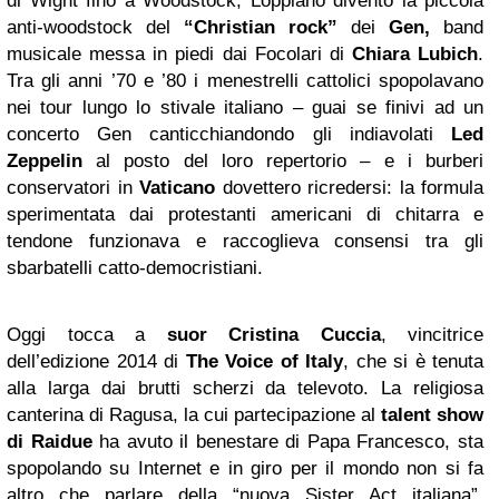
di Wight fino a Woodstock, Loppiano diventò la piccola
anti-woodstock del
“Christian rock”
dei
Gen,
band
musicale messa in piedi dai Focolari di
Chiara Lubich
.
Tra gli anni ’70 e ’80 i menestrelli cattolici spopolavano
nei tour lungo lo stivale italiano – guai se finivi ad un
concerto Gen canticchiandondo gli indiavolati
Led
Zeppelin
al posto del loro repertorio – e i burberi
conservatori in
Vaticano
dovettero ricredersi: la formula
sperimentata dai protestanti americani di chitarra e
tendone funzionava e raccoglieva consensi tra gli
sbarbatelli catto-democristiani.
Oggi tocca a
suor Cristina Cuccia
, vincitrice
dell’edizione 2014 di
The Voice of Italy
, che si è tenuta
alla larga dai brutti scherzi da televoto. La religiosa
canterina di Ragusa, la cui partecipazione al
talent show
di Raidue
ha avuto il benestare di Papa Francesco, sta
spopolando su Internet e in giro per il mondo non si fa
altro che parlare della “nuova Sister Act italiana”.