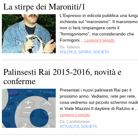
La stirpe dei Maroniti/1
L'Espresso in edicola pubblica una lung
inchiesta sul "maronismo". Il maronismo
non ci farà rimpiangere certo il
"formigonismo"; ma considerando che
Formigoni...
Leggere il seguito
Da
Tafanus
POLITICA
SATIRA
SOCIETÀ
,
,
Palinsesti Rai 2015-2016, novità e
conferme
Presentati i nuovi palinsesti Rai per il
prossimo anno. Vediamo, rete per rete,
cosa vedremo sul piccolo schermo mad
in Viale Mazzini.Il daytime di RaiUno è...
Leggere il seguito
Da
Candidonews
ATTUALITÀ
SOCIETÀ
,