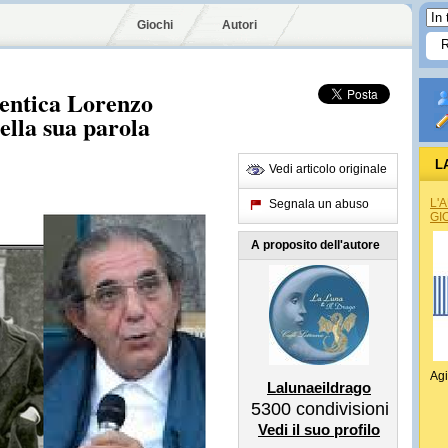
Giochi
Autori
mentica Lorenzo
ella sua parola
L
Vedi articolo originale
L'
Segnala un abuso
GI
A proposito dell'autore
Agi
Lalunaeildrago
5300
condivisioni
Vedi il suo profilo