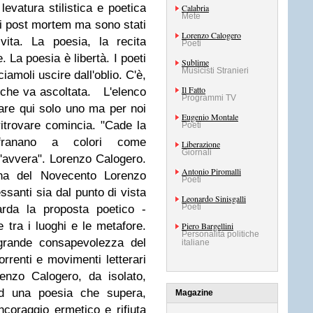
evatura stilistica e poetica
Calabria
Mete
ti post mortem ma sono stati
Lorenzo Calogero
vita. La poesia, la recita
Poeti
 La poesia è libertà. I poeti
Sublime
Musicisti Stranieri
iamoli uscire dall'oblio. C'è,
Il Fatto
che va ascoltata.
L'elenco
Programmi TV
are qui solo uno ma per noi
Eugenio Montale
ritrovare comincia. "Cade la
Poeti
/franano a colori come
Liberazione
Giornali
/s'avvera". Lorenzo Calogero.
Antonio Piromalli
iana del Novecento Lorenzo
Poeti
ssanti sia dal punto di vista
Leonardo Sinisgalli
Poeti
arda la proposta poetico -
 tra i luoghi e le metafore.
Piero Bargellini
Personalità politiche
rande consapevolezza del
italiane
rrenti e movimenti letterari
enzo Calogero, da isolato,
ad una poesia che supera,
Magazine
coraggio ermetico e rifiuta