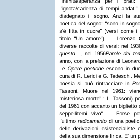
l'infinita/speranza per i prati:
l'ignota/cadenza di tempi andati
disdegnato il sogno. Anzi la sua
poetica del sogno: "sono in sogno
s'è fitta in cuore" (versi come i
titolo "Un amore").
Lorenzo Cal
diverse raccolte di versi: nel 19
questo…
, nel 1956
Parole del te
anno, con la prefazione di Leonard
Le
Opere poetiche
escono in due
cura di R. Lerici e G. Tedeschi. M
poesia si può rintracciare in
Po
Tassoni. Muore nel 1961: vien
misteriosa morte" : L. Tassoni) pe
del 1961 con accanto un biglietto 
seppellitemi vivo".
Forse potr
l'ultimo
radicamento
di una poetic
delle derivazioni esistenzialist
della sua dimensione lirica. E' un