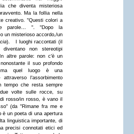
lia che diventa misteriosa
ravvento. Ma la follia nella
e creativo. "Questi colori a
ue parole… ". "Dopo la
so un misterioso accordo,/un
cia
).
I luoghi raccontati (il
 diventano non stereotipi
In altre parole: non c'è un
 nonostante il suo profondo
a, ma quel luogo è una
 attraverso l'assorbimento
 un tempo che resta sempre
a/due volte sulle rocce, su
di rosso/in rosso, è vano il
osso" (da "Rimane fra me e
 è un poeta di una apertura
ta linguistica importante, di
a precisi connotati etici ed