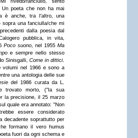
 Mi rivedo/fanciullo, sento
". Un poeta che non ha mai
 è anche, tra l'altro, una
 sopra una fanciulla/che mi
 precedenti dalla poesia dal
ogero pubblica, in vita,
36
Poco suono
, nel 1955
Ma
mpo
e sempre nello stesso
o Sinisgalli,
Come in dittici
.
 volumi nel 1966 e sono a
entre una antologia delle sue
esie
del 1986 curata da L.
e trovato morto, ("la sua
r la precisione, il 25 marzo
sul quale era annotato: "Non
ebbe essere considerato
a decadente soprattutto per
e che formano il vero humus
 poeta fuori da ogni schema e