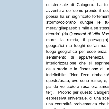
esistenziale di Calogero. La fol
avventura dell'uomo prende il sop
poesia ha un significato fortement
stormo/colorano dunque le t
meraviglia/passò simile a se stes
ricordo" (da
Quaderni di Villa Nuc
mare, la roccia, il paesaggio)
geografici ma luoghi dell'anima. 
luogo geografico per eccellenza,
sentimento di appartenenz
interiorizzazione che si esprime
della storia e la fissazione di
indefinibile. "Non l'eco rimbalz
questo/prato, ove sono rosse, e, 
pallido velluto/ora rosa ora sm
te").
Proprio per questo Calogero
espressiva universale, di una scel
una centralità problematica che h