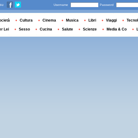
 su
Username
Password
ocietà
Cultura
Cinema
Musica
Libri
Viaggi
Tecnol
er Lei
Sesso
Cucina
Salute
Scienze
Media & Co