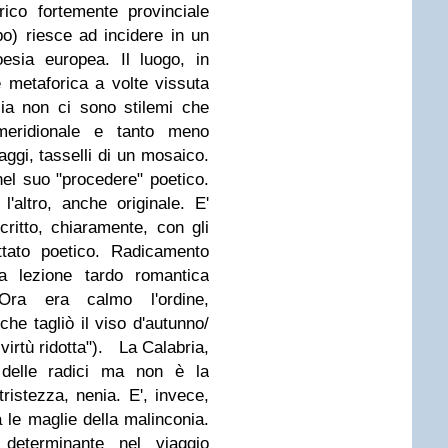
ico fortemente provinciale
po) riesce ad incidere in un
esia europea. Il luogo, in
 metaforica a volte vissuta
ia non ci sono stilemi che
meridionale e tanto meno
ggi, tasselli di un mosaico.
l suo "procedere" poetico.
'altro, anche originale. E'
ritto, chiaramente, con gli
ettato poetico. Radicamento
a lezione tardo romantica
ra era calmo l'ordine,
he tagliò il viso d'autunno/
irtù ridotta").
La Calabria,
 delle radici ma non è la
ristezza, nenia. E', invece,
a le maglie della malinconia.
determinante nel viaggio