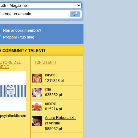
Non ancora membro?
Proponi il tuo blog
A COMMUNITY TALENTI
AUTORE DEL
TOP UTENTI
ORNO
lory663
1211328 pt
cria
635352 pt
rimmel
615214 pt
psyinthekitchen
Arturo Robertazzi -
@ArtNite
585062 pt