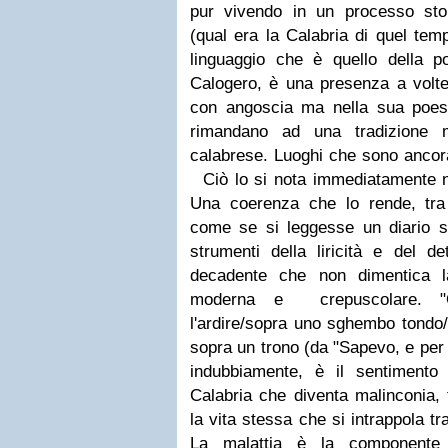
pur vivendo in un processo stor
(qual era la Calabria di quel tem
linguaggio che è quello della po
Calogero, è una presenza a volte
con angoscia ma nella sua poes
rimandano ad una tradizione 
calabrese. Luoghi che sono ancora
Ciò lo si nota immediatamente ne
Una coerenza che lo rende, tra l
come se si leggesse un diario sc
strumenti della liricità e del d
decadente che non dimentica l
moderna e crepuscolare. "O
l'ardire/sopra uno sghembo tondo/c
sopra un trono (da "Sapevo, e per v
indubbiamente, è il sentimento
Calabria che diventa malinconia, t
la vita stessa che si intrappola tr
La malattia è la componente 