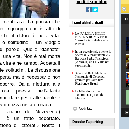
Vedi il suo blog
I
imenticata. La poesia che
I suoi ultimi articoli
 un linguaggio che è fatto di
LA PAROLA DELLE
che il dolore è nella vita.
ETNIE A ROMA Nella
Giornata Mondiale della
 e solitudine.
Un viaggio
Poesia
e di parole. Quelle "dannate"
In un eccezionale evento la
poetessa Rinascimentale –
di una vita. Non è mai morta
Barocca Pedra Francisca
(Antonia) de La Valle nei
a vita e nel tempo. Accetta il
suoi inediti...
le solitudini. La discussione
Salone della Biblioteca
Nazionale di Cosenza
 aperta ma è necessario non
gremito per ascoltare
Pierfranco Bruni
orre. Dalla rilettura alla
ora poesia nell'atlante
La letteratura come
alchimia nel gioco del
anno dare peso alle parole e
labirinto
storicizza nella cronaca.
Vedi tutti
italiano (del Novecento)
ti è un fatto accertato.
Dossier Paperblog
zione di letterati? Resta
il