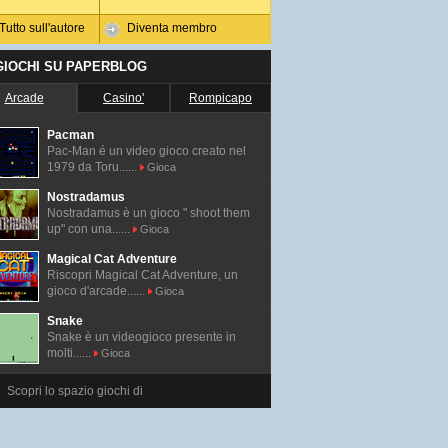
Tutto sull'autore
Diventa membro
 GIOCHI SU PAPERBLOG
Arcade
Casino'
Rompicapo
Pacman
Pac-Man é un video gioco creato nel
1979 da Toru......
Gioca
Nostradamus
Nostradamus è un gioco " shoot them
up" con una......
Gioca
Magical Cat Adventure
Riscopri Magical Cat Adventure, un
gioco d'arcade......
Gioca
Snake
Snake è un videogioco presente in
molti......
Gioca
Scopri lo spazio giochi di