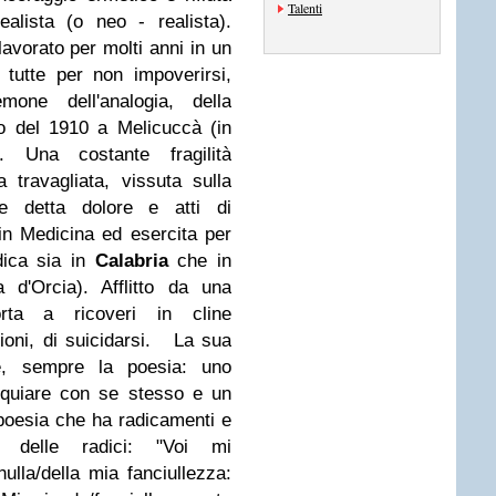
Talenti
ealista (o neo - realista).
vorato per molti anni in un
e tutte per non impoverirsi,
mone dell'analogia, della
 del 1910 a Melicuccà (in
. Una costante fragilità
 travagliata, vissuta sulla
e detta dolore e atti di
in Medicina ed esercita per
dica sia in
Calabria
che in
 d'Orcia). Afflitto da una
rta a ricoveri in cline
oni, di suicidarsi.
La sua
e, sempre la poesia: uno
oquiare con se stesso e un
a poesia che ha radicamenti e
 delle radici: "Voi mi
ulla/della mia fanciullezza: