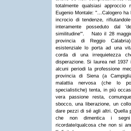
totalmente qualsiasi approccio r
Eugenio Montale: "…Calogero ha la
incrocio di tendenze, rifiutandol
interamente posseduto dal 'de
similitudine'".
Nato il 28 maggio
provincia di Reggio Calabria)
esistenziale lo porta ad una vita
corda di una irrequietezza ch
disperazione. Si laurea nel 1937 
alcuni periodi la professione me
provincia di Siena (a Campiglia
malattia nervosa (che lo po
specialistiche) tenta, in più occasi
vera passione resta, comunqu
sbocco, una liberazione, un coll
dare pezzi di sé agli altri. Quell
che non dimentica i segni
ricordate/qualcosa che non si ann