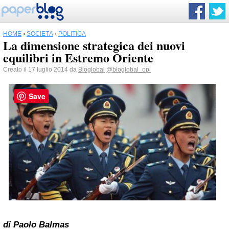
HOME
›
SOCIETÀ
›
POLITICA
La dimensione strategica dei nuovi
equilibri in Estremo Oriente
Creato il 17 luglio 2014 da
Bloglobal
@bloglobal_opi
Save
di Paolo Balmas