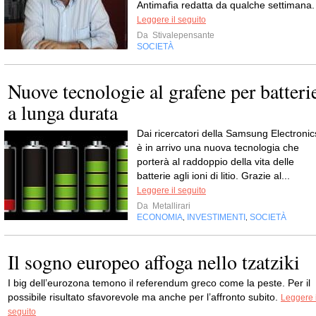
Antimafia redatta da qualche settimana.
Leggere il seguito
Da
Stivalepensante
SOCIETÀ
Nuove tecnologie al grafene per batteri
a lunga durata
Dai ricercatori della Samsung Electronic
è in arrivo una nuova tecnologia che
porterà al raddoppio della vita delle
batterie agli ioni di litio. Grazie al...
Leggere il seguito
Da
Metallirari
ECONOMIA
INVESTIMENTI
SOCIETÀ
,
,
Il sogno europeo affoga nello tzatziki
I big dell’eurozona temono il referendum greco come la peste. Per il
possibile risultato sfavorevole ma anche per l’affronto subito.
Leggere i
seguito