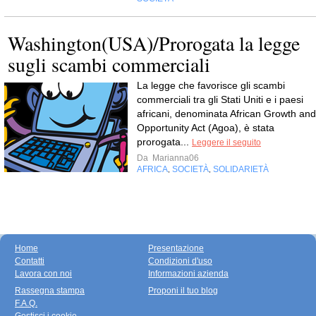
Washington(USA)/Prorogata la legge
sugli scambi commerciali
La legge che favorisce gli scambi
commerciali tra gli Stati Uniti e i paesi
africani, denominata African Growth and
Opportunity Act (Agoa), è stata
prorogata...
Leggere il seguito
Da
Marianna06
AFRICA
SOCIETÀ
SOLIDARIETÀ
,
,
Home
Presentazione
Contatti
Condizioni d'uso
Lavora con noi
Informazioni azienda
Rassegna stampa
Proponi il tuo blog
F.A.Q.
Gestisci i cookie