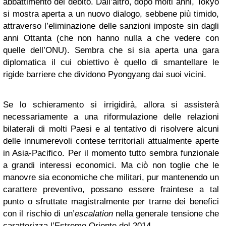
abbattimento del debito. Dall’altro, dopo molti anni, Tokyo
si mostra aperta a un nuovo dialogo, sebbene più timido,
attraverso l’eliminazione delle sanzioni imposte sin dagli
anni Ottanta (che non hanno nulla a che vedere con
quelle dell’ONU). Sembra che si sia aperta una gara
diplomatica il cui obiettivo è quello di smantellare le
rigide barriere che dividono Pyongyang dai suoi vicini.
Se lo schieramento si irrigidirà, allora si assisterà
necessariamente a una riformulazione delle relazioni
bilaterali di molti Paesi e al tentativo di risolvere alcuni
delle innumerevoli contese territoriali attualmente aperte
in Asia-Pacifico. Per il momento tutto sembra funzionale
a grandi interessi economici. Ma ciò non toglie che le
manovre sia economiche che militari, pur mantenendo un
carattere preventivo, possano essere fraintese a tal
punto o sfruttate magistralmente per trarne dei benefici
con il rischio di un’
escalation
nella generale tensione che
caratterizza l’Estremo Oriente del 2014.