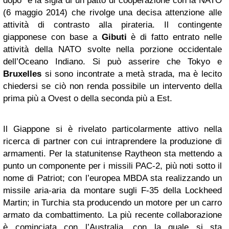
dopo” è la sigla di un patto di cooperazione con la NATO
(6 maggio 2014) che rivolge una decisa attenzione alle
attività di contrasto alla pirateria. Il contingente
giapponese con base a
Gibuti
è di fatto entrato nelle
attività della NATO svolte nella porzione occidentale
dell’Oceano Indiano. Si può asserire che Tokyo e
Bruxelles
si sono incontrate a metà strada, ma è lecito
chiedersi se ciò non renda possibile un intervento della
prima più a Ovest o della seconda più a Est.
Il Giappone si è rivelato particolarmente attivo nella
ricerca di partner con cui intraprendere la produzione di
armamenti. Per la statunitense Raytheon sta mettendo a
punto un componente per i missili PAC-2, più noti sotto il
nome di Patriot; con l’europea MBDA sta realizzando un
missile aria-aria da montare sugli F-35 della Lockheed
Martin; in Turchia sta producendo un motore per un carro
armato da combattimento. La più recente collaborazione
è cominciata con l’Australia, con la quale si sta