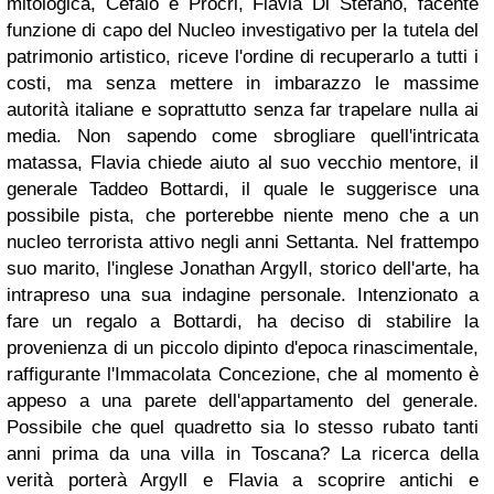
mitologica, Cefalo e Procri, Flavia Di Stefano, facente
funzione di capo del Nucleo investigativo per la tutela del
patrimonio artistico, riceve l'ordine di recuperarlo a tutti i
costi, ma senza mettere in imbarazzo le massime
autorità italiane e soprattutto senza far trapelare nulla ai
media. Non sapendo come sbrogliare quell'intricata
matassa, Flavia chiede aiuto al suo vecchio mentore, il
generale Taddeo Bottardi, il quale le suggerisce una
possibile pista, che porterebbe niente meno che a un
nucleo terrorista attivo negli anni Settanta. Nel frattempo
suo marito, l'inglese Jonathan Argyll, storico dell'arte, ha
intrapreso una sua indagine personale. Intenzionato a
fare un regalo a Bottardi, ha deciso di stabilire la
provenienza di un piccolo dipinto d'epoca rinascimentale,
raffigurante l'Immacolata Concezione, che al momento è
appeso a una parete dell'appartamento del generale.
Possibile che quel quadretto sia lo stesso rubato tanti
anni prima da una villa in Toscana? La ricerca della
verità porterà Argyll e Flavia a scoprire antichi e