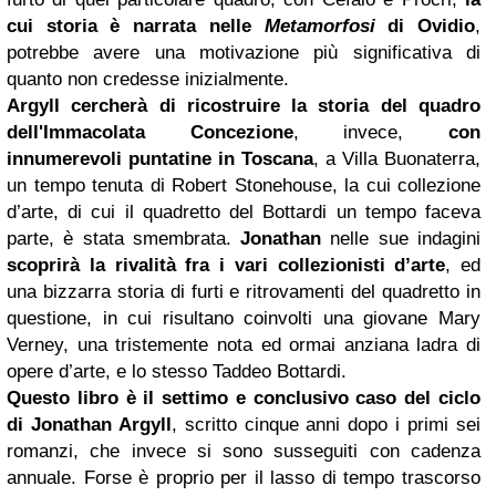
cui storia è narrata nelle
Metamorfosi
di Ovidio
,
potrebbe avere una motivazione più significativa di
quanto non credesse inizialmente.
Argyll cercherà di ricostruire la storia del quadro
dell'Immacolata Concezione
, invece,
con
innumerevoli puntatine in Toscana
, a Villa Buonaterra,
un tempo tenuta di Robert Stonehouse, la cui collezione
d’arte, di cui il quadretto del Bottardi un tempo faceva
parte, è stata smembrata.
Jonathan
nelle sue indagini
scoprirà la rivalità fra i vari collezionisti d’arte
, ed
una bizzarra storia di furti e ritrovamenti del quadretto in
questione, in cui risultano coinvolti una giovane Mary
Verney, una tristemente nota ed ormai anziana ladra di
opere d’arte, e lo stesso Taddeo Bottardi.
Questo libro è il settimo e conclusivo caso del ciclo
di Jonathan Argyll
, scritto cinque anni dopo i primi sei
romanzi, che invece si sono susseguiti con cadenza
annuale. Forse è proprio per il lasso di tempo trascorso