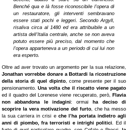
Benché qua e là fosse riconoscibile l’opera di
un restauratore, gli interventi sembravano
essere stati pochi e leggeri. Secondo Argyll,
risaliva circa al 1480 ed era attribuibile a un
artista dell’Italia centrale, anche se non aveva
potuto essere più preciso, dal momento che
l’opera apparteneva a un periodo di cui lui non
era esperto.
Oltre ad aver trovato un argomento per la sua relazione,
Jonathan vorrebbe donare a Bottardi la ricostruzione
della storia di quel dipinto
, come presente per il suo
pensionamento.
Una volta che il riscatto viene pagato
ed il quadro del Lorenese viene recuperato, però,
Flavia
non abbandona le indagini
: ormai
ha deciso di
scoprire la vera motivazione del furto
, che ha messo
la sua carriera in crisi e
che l’ha portata indietro agli
anni di piombo, fra terroristi e intrighi politici
. Ed il
furto di quel particolare quadro, con Cefalo e Procri,
la