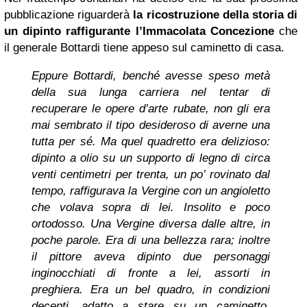
pubblicazione riguarderà
la ricostruzione della storia di
un dipinto raffigurante l’Immacolata Concezione
che
il generale Bottardi tiene appeso sul caminetto di casa.
Eppure Bottardi, benché avesse speso metà
della sua lunga carriera nel tentar di
recuperare le opere d’arte rubate, non gli era
mai sembrato il tipo desideroso di averne una
tutta per sé. Ma quel quadretto era delizioso:
dipinto a olio su un supporto di legno di circa
venti centimetri per trenta, un po’ rovinato dal
tempo, raffigurava la Vergine con un angioletto
che volava sopra di lei. Insolito e poco
ortodosso. Una Vergine diversa dalle altre, in
poche parole. Era di una bellezza rara; inoltre
il pittore aveva dipinto due personaggi
inginocchiati di fronte a lei, assorti in
preghiera. Era un bel quadro, in condizioni
decenti, adatto a stare su un caminetto.