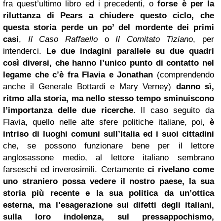
fra quest’ultimo libro ed i precedenti, o
forse è per la
riluttanza di Pears a chiudere questo ciclo, che
questa storia perde un po’ del mordente dei primi
casi
,
Il Caso Raffaello
o
Il Comitato Tiziano
, per
intenderci.
Le due indagini parallele su due quadri
così diversi, che hanno l’unico punto di contatto nel
legame che c’è fra Flavia e Jonathan
(comprendendo
anche il Generale Bottardi e Mary Verney)
danno sì,
ritmo alla storia, ma nello stesso tempo sminuiscono
l’importanza delle due ricerche
. Il caso seguito da
Flavia, quello nelle alte sfere politiche italiane, poi,
è
intriso di luoghi comuni sull’Italia ed i suoi cittadini
che, se possono funzionare bene per il lettore
anglosassone medio, al lettore italiano sembrano
farseschi ed inverosimili. Certamente
ci rivelano come
uno straniero possa vedere il nostro paese, la sua
storia più recente e la sua politica da un’ottica
esterna, ma l’esagerazione sui difetti degli italiani,
sulla loro indolenza, sul pressappochismo,