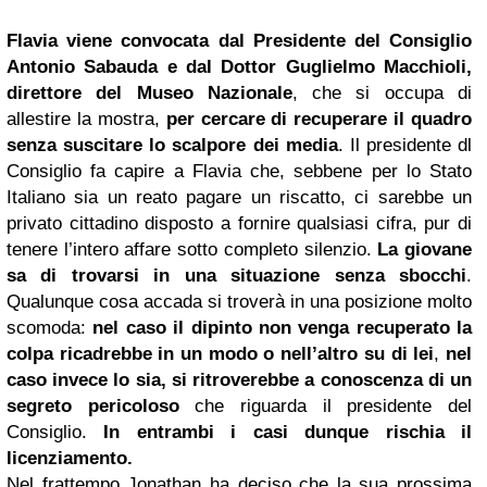
Flavia viene convocata dal Presidente del Consiglio
Antonio Sabauda e dal Dottor Guglielmo Macchioli,
direttore del Museo Nazionale
, che si occupa di
allestire la mostra,
per cercare di recuperare il quadro
senza suscitare lo scalpore dei media
. Il presidente dl
Consiglio fa capire a Flavia che, sebbene per lo Stato
Italiano sia un reato pagare un riscatto, ci sarebbe un
privato cittadino disposto a fornire qualsiasi cifra, pur di
tenere l’intero affare sotto completo silenzio.
La giovane
sa di trovarsi in una situazione senza sbocchi
.
Qualunque cosa accada si troverà in una posizione molto
scomoda:
nel caso il dipinto non venga recuperato la
colpa ricadrebbe in un modo o nell’altro su di lei
,
nel
caso invece lo sia, si ritroverebbe a conoscenza di un
segreto pericoloso
che riguarda il presidente del
Consiglio.
In entrambi i casi dunque rischia il
licenziamento.
Nel frattempo Jonathan ha deciso che la sua prossima