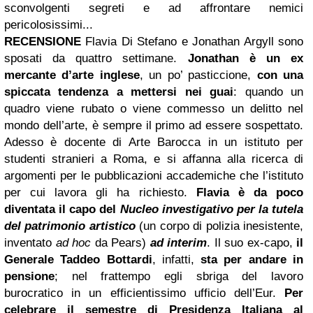
sconvolgenti segreti e ad affrontare nemici
pericolosissimi...
RECENSIONE
Flavia Di Stefano e Jonathan Argyll sono
sposati da quattro settimane.
Jonathan è un ex
mercante d’arte inglese
, un po’ pasticcione,
con una
spiccata tendenza a mettersi nei guai
: quando un
quadro viene rubato o viene commesso un delitto nel
mondo dell’arte, è sempre il primo ad essere sospettato.
Adesso è docente di Arte Barocca in un istituto per
studenti stranieri a Roma, e si affanna alla ricerca di
argomenti per le pubblicazioni accademiche che l’istituto
per cui lavora gli ha richiesto.
Flavia è da poco
diventata il capo del
Nucleo investigativo per la tutela
del patrimonio artistico
(un corpo di polizia inesistente,
inventato
ad hoc
da Pears)
ad interim
. Il suo ex-capo,
il
Generale Taddeo Bottardi
, infatti,
sta per andare in
pensione
; nel frattempo egli sbriga del lavoro
burocratico in un efficientissimo ufficio dell’Eur.
Per
celebrare il semestre di Presidenza Italiana al