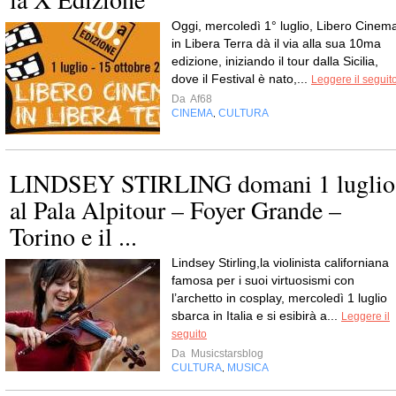
Oggi, mercoledì 1° luglio, Libero Cinem
in Libera Terra dà il via alla sua 10ma
edizione, iniziando il tour dalla Sicilia,
dove il Festival è nato,...
Leggere il seguit
Da
Af68
CINEMA
CULTURA
,
LINDSEY STIRLING domani 1 luglio
al Pala Alpitour – Foyer Grande –
Torino e il ...
Lindsey Stirling,la violinista californiana
famosa per i suoi virtuosismi con
l’archetto in cosplay, mercoledì 1 luglio
sbarca in Italia e si esibirà a...
Leggere il
seguito
Da
Musicstarsblog
CULTURA
MUSICA
,