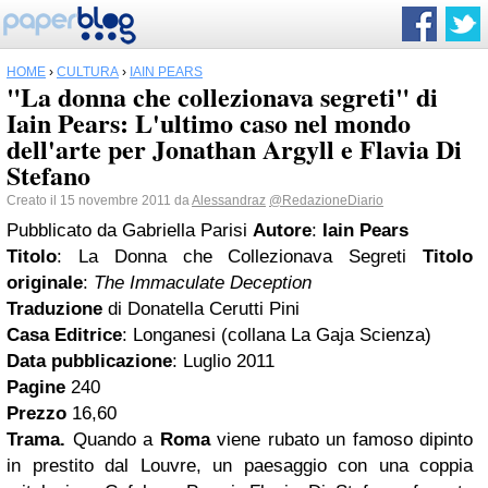
HOME
›
CULTURA
›
IAIN PEARS
"La donna che collezionava segreti" di
Iain Pears: L'ultimo caso nel mondo
dell'arte per Jonathan Argyll e Flavia Di
Stefano
Creato il 15 novembre 2011 da
Alessandraz
@RedazioneDiario
Pubblicato da
Gabriella Parisi
Autore
:
Iain Pears
Titolo
: La Donna che Collezionava Segreti
Titolo
originale
:
The Immaculate Deception
Traduzione
di Donatella Cerutti Pini
Casa Editrice
: Longanesi (collana La Gaja Scienza)
Data pubblicazione
: Luglio 2011
Pagine
240
Prezzo
16,60
Trama.
Quando a
Roma
viene rubato un famoso dipinto
in prestito dal Louvre, un paesaggio con una coppia