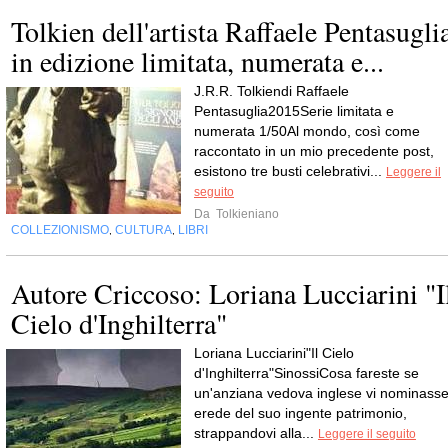
Tolkien dell'artista Raffaele Pentasugli
in edizione limitata, numerata e...
J.R.R. Tolkiendi Raffaele
Pentasuglia2015Serie limitata e
numerata 1/50Al mondo, così come
raccontato in un mio precedente post,
esistono tre busti celebrativi...
Leggere il
seguito
Da
Tolkieniano
COLLEZIONISMO
CULTURA
LIBRI
,
,
Autore Criccoso: Loriana Lucciarini "I
Cielo d'Inghilterra"
Loriana Lucciarini"Il Cielo
d'Inghilterra"SinossiCosa fareste se
un'anziana vedova inglese vi nominass
erede del suo ingente patrimonio,
strappandovi alla...
Leggere il seguito