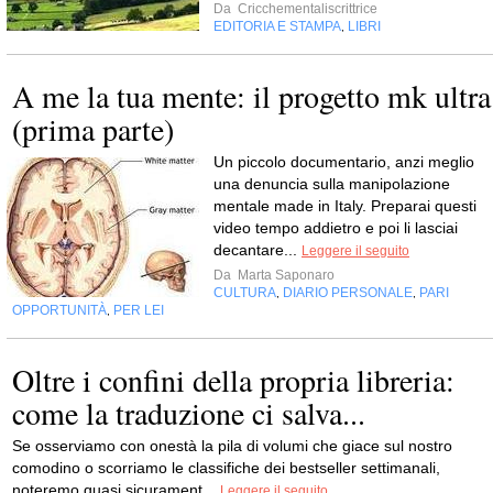
Da
Cricchementaliscrittrice
EDITORIA E STAMPA
LIBRI
,
A me la tua mente: il progetto mk ultra
(prima parte)
Un piccolo documentario, anzi meglio
una denuncia sulla manipolazione
mentale made in Italy. Preparai questi
video tempo addietro e poi li lasciai
decantare...
Leggere il seguito
Da
Marta Saponaro
CULTURA
DIARIO PERSONALE
PARI
,
,
OPPORTUNITÀ
PER LEI
,
Oltre i confini della propria libreria:
come la traduzione ci salva...
Se osserviamo con onestà la pila di volumi che giace sul nostro
comodino o scorriamo le classifiche dei bestseller settimanali,
noteremo quasi sicurament...
Leggere il seguito