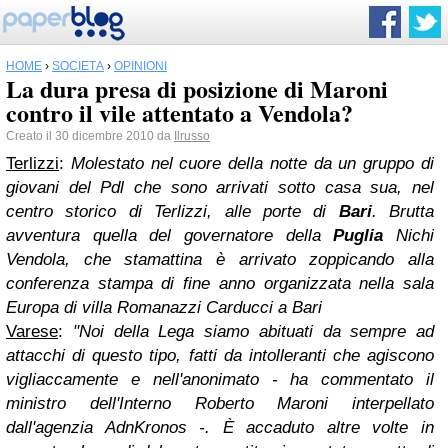
HOME
›
SOCIETÀ
›
OPINIONI
La dura presa di posizione di Maroni
contro il vile attentato a Vendola?
Creato il 30 dicembre 2010 da
Ilrusso
Terlizzi
:
Molestato nel cuore della notte da un gruppo di
giovani del Pdl che sono arrivati sotto casa sua, nel
centro storico di Terlizzi, alle porte di
Bari
. Brutta
avventura quella del governatore della
Puglia
Nichi
Vendola, che stamattina è arrivato zoppicando alla
conferenza stampa di fine anno organizzata nella sala
Europa di villa Romanazzi Carducci a Bari
Varese
:
"Noi della Lega siamo abituati da sempre ad
attacchi di questo tipo, fatti da intolleranti che agiscono
vigliaccamente e nell'anonimato - ha commentato il
ministro dell'Interno Roberto Maroni interpellato
dall'agenzia AdnKronos -. È accaduto altre volte in