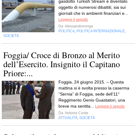
gasdotto Turkish Stream è diventato
oggetto di numerosi dibattiti, sia sui
giornali che in ambienti finanziari e...
Leggere il seguito
Da
Alessandroronga
POLITICA
POLITICA INTERNAZIONALE
,
,
SOCIETÀ
Foggia/ Croce di Bronzo al Merito
dell’Esercito. Insignito il Capitano
Priore:...
Foggia, 24 giugno 2015. – Questa
mattina si è svolta presso la caserma
“Sernia” di Foggia, sede dell’11°
Reggimento Genio Guastatori, una
breve ma sentita...
Leggere il seguito
Da
Antonio Conte
ATTUALITÀ
SOCIETÀ
,