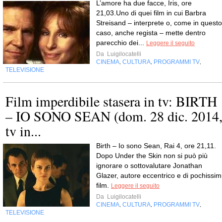
L’amore ha due facce, Iris, ore
21,03.Uno di quei film in cui Barbra
Streisand – interprete o, come in questo
caso, anche regista – mette dentro
parecchio dei...
Leggere il seguito
Da
Luigilocatelli
CINEMA
CULTURA
PROGRAMMI TV
,
,
,
TELEVISIONE
Film imperdibile stasera in tv: BIRTH
– IO SONO SEAN (dom. 28 dic. 2014
tv in...
Birth – Io sono Sean, Rai 4, ore 21,11.
Dopo Under the Skin non si può più
ignorare o sottovalutare Jonathan
Glazer, autore eccentrico e di pochissim
film.
Leggere il seguito
Da
Luigilocatelli
CINEMA
CULTURA
PROGRAMMI TV
,
,
,
TELEVISIONE