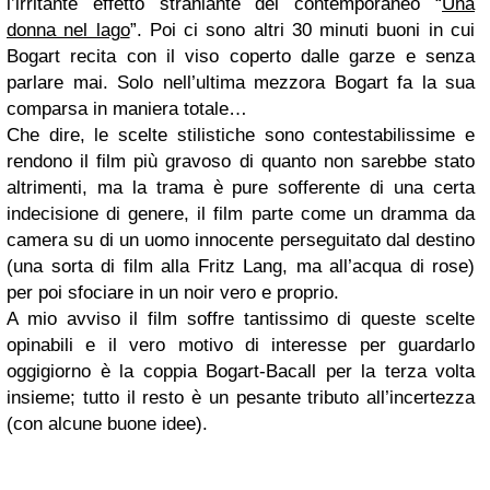
l’irritante effetto straniante del contemporaneo “
Una
donna nel lago
”. Poi ci sono altri 30 minuti buoni in cui
Bogart recita con il viso coperto dalle garze e senza
parlare mai. Solo nell’ultima mezzora Bogart fa la sua
comparsa in maniera totale…
Che dire, le scelte stilistiche sono contestabilissime e
rendono il film più gravoso di quanto non sarebbe stato
altrimenti, ma la trama è pure sofferente di una certa
indecisione di genere, il film parte come un dramma da
camera su di un uomo innocente perseguitato dal destino
(una sorta di film alla Fritz Lang, ma all’acqua di rose)
per poi sfociare in un noir vero e proprio.
A mio avviso il film soffre tantissimo di queste scelte
opinabili e il vero motivo di interesse per guardarlo
oggigiorno è la coppia Bogart-Bacall per la terza volta
insieme; tutto il resto è un pesante tributo all’incertezza
(con alcune buone idee).