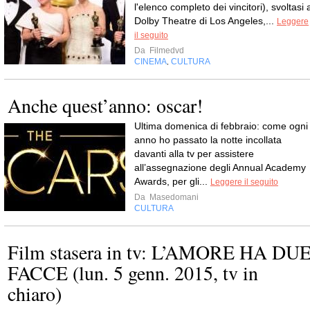
l'elenco completo dei vincitori), svoltasi 
Dolby Theatre di Los Angeles,...
Leggere
il seguito
Da
Filmedvd
CINEMA
CULTURA
,
Anche quest’anno: oscar!
Ultima domenica di febbraio: come ogni
anno ho passato la notte incollata
davanti alla tv per assistere
all’assegnazione degli Annual Academy
Awards, per gli...
Leggere il seguito
Da
Masedomani
CULTURA
Film stasera in tv: L’AMORE HA DU
FACCE (lun. 5 genn. 2015, tv in
chiaro)