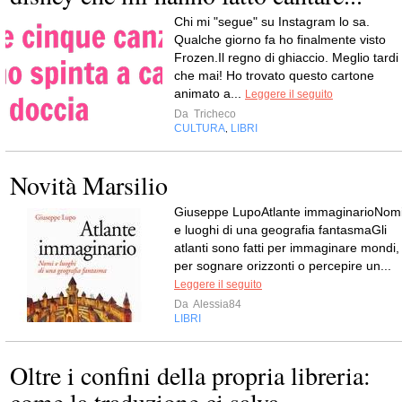
Chi mi "segue" su Instagram lo sa.
Qualche giorno fa ho finalmente visto
Frozen.Il regno di ghiaccio. Meglio tardi
che mai! Ho trovato questo cartone
animato a...
Leggere il seguito
Da
Tricheco
CULTURA
LIBRI
,
Novità Marsilio
Giuseppe LupoAtlante immaginarioNom
e luoghi di una geografia fantasmaGli
atlanti sono fatti per immaginare mondi,
per sognare orizzonti o percepire un...
Leggere il seguito
Da
Alessia84
LIBRI
Oltre i confini della propria libreria: