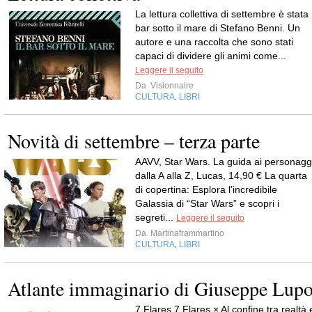
La lettura collettiva di settembre è stata 
bar sotto il mare di Stefano Benni. Un
autore e una raccolta che sono stati
capaci di dividere gli animi come...
Leggere il seguito
Da
Visionnaire
CULTURA
LIBRI
,
Novità di settembre – terza parte
AAVV, Star Wars. La guida ai personagg
dalla A alla Z, Lucas, 14,90 € La quarta
di copertina: Esplora l’incredibile
Galassia di “Star Wars” e scopri i
segreti...
Leggere il seguito
Da
Martinaframmartino
CULTURA
LIBRI
,
Atlante immaginario di Giuseppe Lup
7 Flares 7 Flares × Al confine tra realtà 