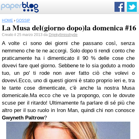
HOME
›
GOSSIP
La Musa del(giorno dopo)la domenica #16
Creato il 25 marzo 2013 da
Drjekyllmisshyde
A volte ci sono dei giorni che passano così, senza
nemmeno che te ne accorgi. Solo dopo ti rendi conto che
praticamente ha i dimenticato il 90 % delle cose che
dovevi fare quel giorno. Sebbene te lo sia goduto a modo
tuo, un po' ti rode non aver fatto ciò che volevi o
dovevi.Ecco, uno di questi giorni è stato proprio ieri e, tra
le tante cose dimenticate, c'è anche la nostra Musa
domenicale.Ma ecco che ve la propongo, con le dovute
scuse per il ritardo! Ultimamente fa parlare di sé più che
altro per il suo ruolo in Iron Man, quindi chi non conosce
Gwyneth Paltrow
?