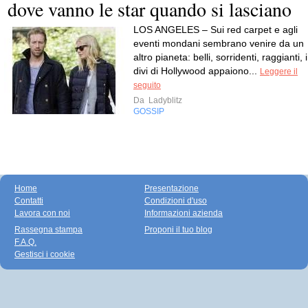
dove vanno le star quando si lasciano
LOS ANGELES – Sui red carpet e agli
eventi mondani sembrano venire da un
altro pianeta: belli, sorridenti, raggianti, i
divi di Hollywood appaiono...
Leggere il
seguito
Da
Ladyblitz
GOSSIP
Home
Presentazione
Contatti
Condizioni d'uso
Lavora con noi
Informazioni azienda
Rassegna stampa
Proponi il tuo blog
F.A.Q.
Gestisci i cookie