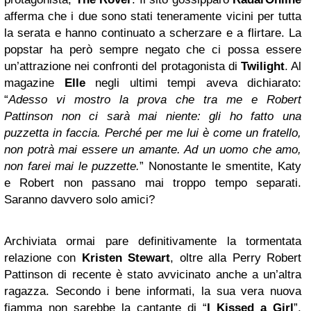
afferma che i due sono stati teneramente vicini per tutta
la serata e hanno continuato a scherzare e a flirtare. La
popstar ha però sempre negato che ci possa essere
un’attrazione nei confronti del protagonista di
Twilight
. Al
magazine
Elle
negli ultimi tempi aveva dichiarato:
“
Adesso vi mostro la prova che tra me e Robert
Pattinson non ci sarà mai niente: gli ho fatto una
puzzetta in faccia. Perché per me lui è come un fratello,
non potrà mai essere un amante. Ad un uomo che amo,
non farei mai le puzzette.
” Nonostante le smentite, Katy
e Robert non passano mai troppo tempo separati.
Saranno davvero solo amici?
Archiviata ormai pare definitivamente la tormentata
relazione con
Kristen Stewart
, oltre alla Perry Robert
Pattinson di recente è stato avvicinato anche a un’altra
ragazza. Secondo i bene informati, la sua vera nuova
fiamma non sarebbe la cantante di “
I Kissed a Girl
”,