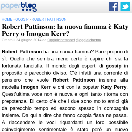
HOME
›
GOSSIP
›
ROBERT PATTINSON
Robert Pattinson: la nuova fiamma è Katy
Perry o Imogen Kerr?
Creato il 24 giugno 2014 da
Oggialcinemanet
@oggialcinema
Robert Pattinson
ha una nuova fiamma? Pare proprio di
sì. Quello che sembra meno certo è capire chi sia la
fortunata fanciulla. Il mondo degli esperti di
gossip
in
proposito è parecchio diviso. C’è infatti una corrente di
pensiero che vuole
Robert Pattinson
insieme alla
modella
Imogen Kerr
e chi con la popstar
Katy Perry
.
Quest’ultima voce non è nuova e ogni tanto ritorna con
prepotenza. Di certo c’è che i due sono molto amici già
da parecchio tempo ed escono spesso in compagnia
insieme. Da qui a dire che fanno coppia fissa ne passa.
A riaccendere le voci riguardanti un loro possibile
coinvolgimento sentimentale è stato però un nuovo