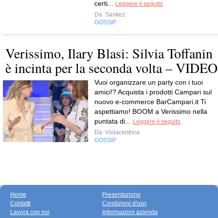
certi...
Leggere il seguito
Da
Sankez
GOSSIP
Verissimo, Ilary Blasi: Silvia Toffanin
è incinta per la seconda volta – VIDEO
Vuoi organizzare un party con i tuoi
amici!? Acquista i prodotti Campari sul
nuovo e-commerce BarCampari.it Ti
aspettiamo! BOOM a Verissimo nella
puntata di...
Leggere il seguito
Da
Violacentrica
GOSSIP
Home
Presentazione
Contatti
Condizioni d'uso
Lavora con noi
Informazioni azienda