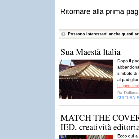
Ritornare alla prima pag
Possono interessarti anche questi art
Sua Maestà Italia
Dopo il pad
abbandonat
simbolo di
al padiglio
Leggere il s
Da
Dallomoa
CULTURA
,
MATCH THE COVER!
IED, creatività editori
Ecco qui a