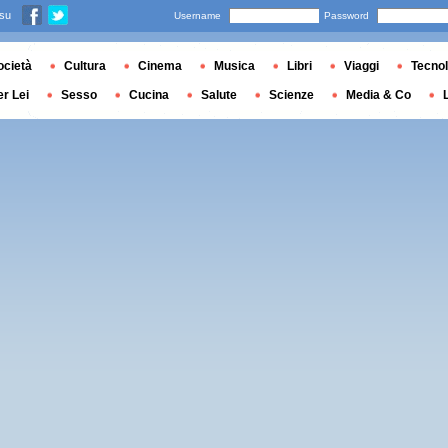
 su
Username
Password
ocietà
Cultura
Cinema
Musica
Libri
Viaggi
Tecnol
er Lei
Sesso
Cucina
Salute
Scienze
Media & Co