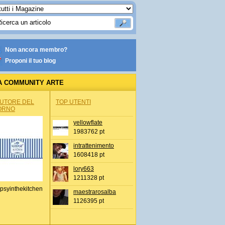
Non ancora membro?
Proponi il tuo blog
A COMMUNITY ARTE
AUTORE DEL
TOP UTENTI
ORNO
yellowflate
1983762 pt
intrattenimento
1608418 pt
lory663
1211328 pt
psyinthekitchen
maestrarosalba
1126395 pt