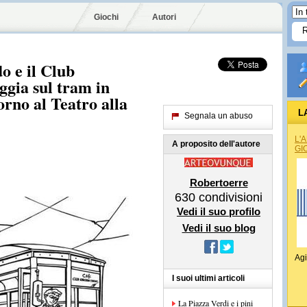
Giochi
Autori
o e il Club
eggia sul tram in
orno al Teatro alla
L
Segnala un abuso
L'
A proposito dell'autore
GI
Robertoerre
630
condivisioni
Vedi il suo profilo
Vedi il suo blog
Agi
I suoi ultimi articoli
La Piazza Verdi e i pini