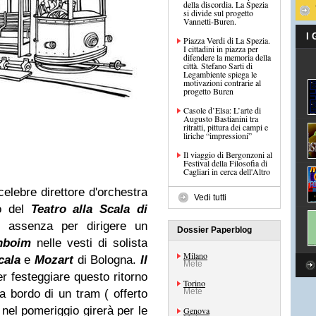
della discordia. La Spezia
si divide sul progetto
Vannetti-Buren.
I
Piazza Verdi di La Spezia.
I cittadini in piazza per
difendere la memoria della
città. Stefano Sarti di
Legambiente spiega le
motivazioni contrarie al
progetto Buren
Casole d’Elsa: L’arte di
Augusto Bastianini tra
ritratti, pittura dei campi e
liriche “impressioni”
Il viaggio di Bergonzoni al
Festival della Filosofia di
Cagliari in cerca dell'Altro
 celebre direttore d'orchestra
Vedi tutti
o del
Teatro alla Scala di
 assenza per dirigere un
Dossier Paperblog
nboim
nelle vesti di solista
Milano
cala
e
Mozart
di Bologna.
Il
Mete
r festeggiare questo ritorno
Torino
Mete
 a bordo di un tram ( offerto
nel pomeriggio girerà per le
Genova