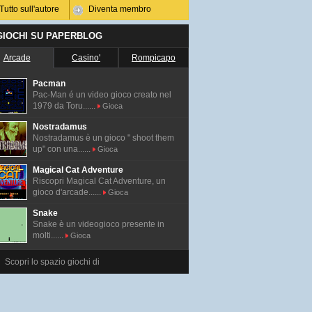
Tutto sull'autore
Diventa membro
 GIOCHI SU PAPERBLOG
Arcade
Casino'
Rompicapo
Pacman
Pac-Man é un video gioco creato nel
1979 da Toru......
Gioca
Nostradamus
Nostradamus è un gioco " shoot them
up" con una......
Gioca
Magical Cat Adventure
Riscopri Magical Cat Adventure, un
gioco d'arcade......
Gioca
Snake
Snake è un videogioco presente in
molti......
Gioca
Scopri lo spazio giochi di