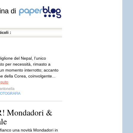
ina di
icoli :
iglione del Nepal, l’unico
o per necessità, rimasto a
 un momento interrotto; accanto
ne della Corea, coinvolgente...
eguito
ntonella
FOTOGRAFIA
 Mondadori &
ale
 fianco una novità Mondadori in