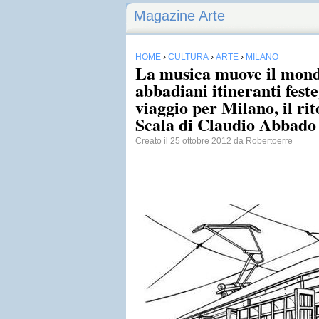
Magazine Arte
HOME
›
CULTURA
›
ARTE
›
MILANO
La musica muove il mond
abbadiani itineranti fest
viaggio per Milano, il rit
Scala di Claudio Abbado
Creato il 25 ottobre 2012 da
Robertoerre