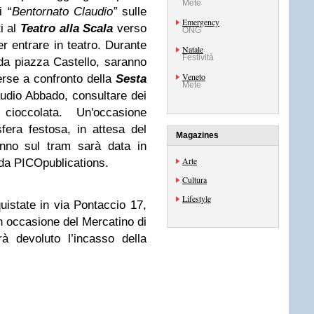
Mete
i “
Bentornato Claudio”
sulle
Emergency
i al
Teatro alla Scala
verso
ONG
r entrare in teatro. Durante
Natale
Festività
0 da piazza Castello, saranno
Veneto
erse a confronto della
Sesta
Mete
udio Abbado, consultare dei
 cioccolata. Un'occasione
fera festosa, in attesa del
Magazines
anno sul tram sarà data in
Arte
 da PICOpublications.
Cultura
Lifestyle
istate in via Pontaccio 17,
n occasione del Mercatino di
 devoluto l’incasso della