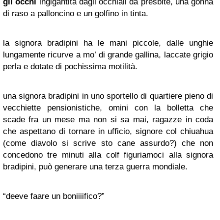
gli occhi
ingigantita dagli occhiali da presbite, una gonna
di raso a palloncino e un golfino in tinta.
la signora bradipini ha le mani piccole, dalle unghie
lungamente ricurve a mo’ di grande gallina, laccate grigio
perla e dotate di pochissima motilità.
una signora bradipini in uno sportello di quartiere pieno di
vecchiette pensionistiche, omini con la bolletta che
scade fra un mese ma non si sa mai, ragazze in coda
che aspettano di tornare in ufficio, signore col chiuahua
(come diavolo si scrive sto cane assurdo?) che non
concedono tre minuti alla colf figuriamoci alla signora
bradipini, può generare una terza guerra mondiale.
“deeve faare un boniiiifico?”