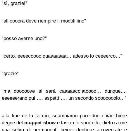
“sì, grazie!”
“allloooora deve riempire il moduliiiino”
“posso averne uno?”
“certo, eeeeccooo quaaaaaaa… adesso lo ceeeerco…”
“grazie”
“ma dooooove si sarà caaaaacciatoooo… dunque….
eeeeeerano qui….. aspetti….. un secondo sooooooolo…”
alla fine ce la faccio, scambiamo pure due chiacchiere
degne del
muppet show
e lascio lo sportello, dietro a me
una selva di permanenti beige, dentiere arroventate e