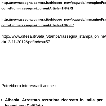
http://newrassegna.camera.it/chiosco_new/pagweb/immagineFr
comeFrom=rassegna&currentArticle=1N42RI
http://newrassegna.camera.it/chiosco_new/pagweb/immagineFr
comeFrom=rassegna&currentArticle=1N45JP
http://www.difesa.it/Sala_Stampa/rassegna_stampa_online
d=12-11-2012&pdfIndex=57
Potrebbero interessarti anche :
Albania. Arrestato terrorista ricercato in Italia per
legami con Califfato