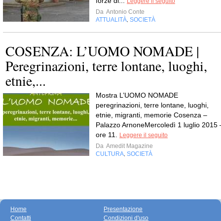
forze di...
Leggere il seguito
Da
Antonio Conte
ATTUALITÀ
SOCIETÀ
,
COSENZA: L’UOMO NOMADE |
Peregrinazioni, terre lontane, luoghi,
etnie,...
Mostra L’UOMO NOMADE
peregrinazioni, terre lontane, luoghi,
etnie, migranti, memorie Cosenza –
Palazzo ArnoneMercoledì 1 luglio 2015 
ore 11.
Leggere il seguito
Da
Amedit Magazine
CULTURA
SOCIETÀ
,
Home
Presentazione
Contatti
Condizioni d'uso