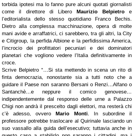
torbida ipotesi ma lo fanno pure alcuni quotati giornalisti
come il direttore di Libero
Maurizio Belpietro
e
l’editorialista dello stesso quotidiano Franco Bechis.
Dietro alla complessa macchinazione, opera di molte
mani avide e arraffatrici, ci sarebbero, tra gli altri, la City
e Citigroup, la perfida Albione e la perfidissima America,
l’incrocio dei profittatori pecuniari e dei dominatori
planetari che vogliono vedere l’Italia definitivamente in
croce.
Scrive Belpietro “…Si sta mettendo in scena un rito di
finta democrazia, nonostante sia a tutti noto che a
guidare il Paese non saranno Bersani o Renzi…Alfano o
Santanchè…e neppure il comico genovese…
indipendentemente dal responso delle urne a Palazzo
Chigi non andrà il prescelto dagli elettori, ma resterà chi
c’è adesso, ovvero
Mario Monti
. In subordine il
professore potrebbe traslocare al Quirinale lasciando un
suo vassallo alla guida dell’esecutivo; tuttavia anche in
questo caso a stabilirlo non saranno i cittadini, ma i