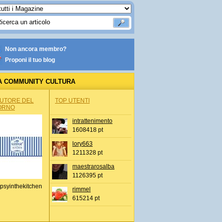
Non ancora membro?
Proponi il tuo blog
A COMMUNITY CULTURA
AUTORE DEL
TOP UTENTI
ORNO
intrattenimento
1608418 pt
lory663
1211328 pt
maestrarosalba
1126395 pt
psyinthekitchen
rimmel
615214 pt