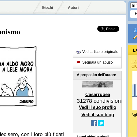
Giochi
Autori
conismo
L
Vedi articolo originale
L'
Segnala un abuso
GI
A proposito dell'autore
Casarrubea
31278
condivisioni
Vedi il suo profilo
Vedi il suo blog
Agi
ecisero, con i loro più fidati