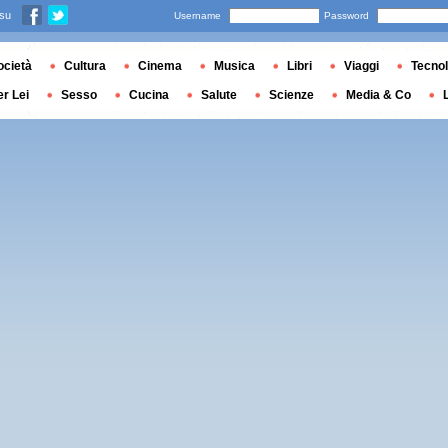
 su
Username
Password
ocietà
Cultura
Cinema
Musica
Libri
Viaggi
Tecnol
er Lei
Sesso
Cucina
Salute
Scienze
Media & Co