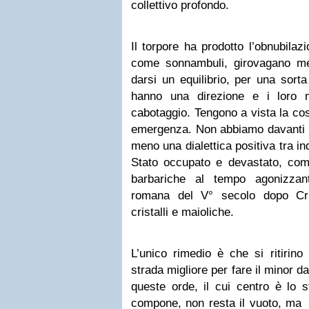
collettivo profondo.
Il torpore ha prodotto l’obnubilaz
come sonnambuli, girovagano me
darsi un equilibrio, per una sort
hanno una direzione e i loro 
cabotaggio. Tengono a vista la cos
emergenza. Non abbiamo davanti un
meno una dialettica positiva tra i
Stato occupato e devastato, co
barbariche al tempo agonizzant
romana del V° secolo dopo Cri
cristalli e maioliche.
L’unico rimedio è che si ritirino
strada migliore per fare il minor d
queste orde, il cui centro è lo 
compone, non resta il vuoto, ma l