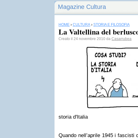
Magazine Cultura
HOME
›
CULTURA
›
STORIA E FILOSOFIA
La Valtellina del berlus
Creato il 24 novembre 2010 da
Casarrubea
storia d'Italia
Quando nell’aprile 1945 i fascisti d