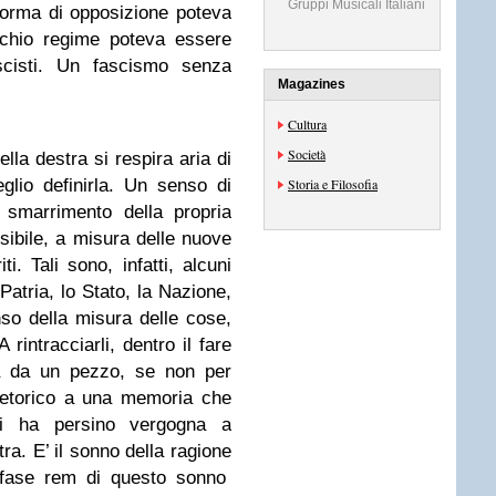
Gruppi Musicali Italiani
forma di opposizione poteva
ecchio regime poteva essere
ascisti. Un fascismo senza
Magazines
Cultura
Società
la destra si respira aria di
lio definirla. Un senso di
Storia e Filosofia
i smarrimento della propria
ssibile, a misura delle nuove
i. Tali sono, infatti, alcuni
 Patria, lo Stato, la Nazione,
enso della misura delle cose,
 rintracciarli, dentro il fare
ica da un pezzo, se non per
 retorico a una memoria che
i ha persino vergogna a
ra. E’ il sonno della ragione
 fase rem di questo sonno