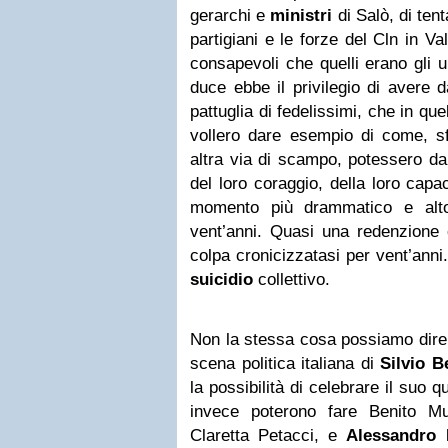
gerarchi e
ministri
di Salò, di tent
partigiani e le forze del Cln in Va
consapevoli che quelli erano gli ult
duce ebbe il privilegio di avere d
pattuglia di fedelissimi, che in quel
vollero dare esempio di come, s
altra via di scampo, potessero dare
del loro coraggio, della loro capac
momento più drammatico e alto 
vent’anni. Quasi una redenzione 
colpa cronicizzatasi per vent’anni
suicidio
collettivo.
Non la stessa cosa possiamo dire d
scena politica italiana di
Silvio B
la possibilità di celebrare il suo
invece poterono fare Benito M
Claretta Petacci, e
Alessandro 