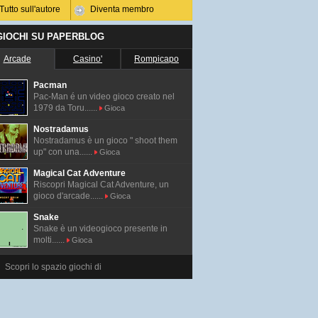
Tutto sull'autore
Diventa membro
 GIOCHI SU PAPERBLOG
Arcade
Casino'
Rompicapo
Pacman
Pac-Man é un video gioco creato nel
1979 da Toru......
Gioca
Nostradamus
Nostradamus è un gioco " shoot them
up" con una......
Gioca
Magical Cat Adventure
Riscopri Magical Cat Adventure, un
gioco d'arcade......
Gioca
Snake
Snake è un videogioco presente in
molti......
Gioca
Scopri lo spazio giochi di