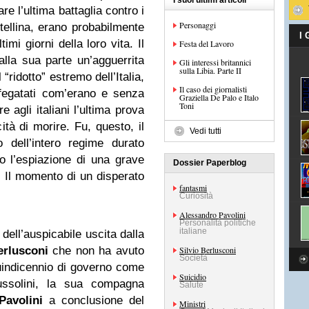
I suoi ultimi articoli
are l’ultima battaglia contro i
Personaggi
ltellina, erano probabilmente
I
imi giorni della loro vita. Il
Festa del Lavoro
alla sua parte un’agguerrita
Gli interessi britannici
sulla Libia. Parte II
 “ridotto” estremo dell’Italia,
Il caso dei giornalisti
fegatati com’erano e senza
Graziella De Palo e Italo
Toni
 agli italiani l’ultima prova
ità di morire. Fu, questo, il
Vedi tutti
dell’intero regime durato
o l’espiazione di una grave
Dossier Paperblog
. Il momento di un disperato
fantasmi
Curiosità
Alessandro Pavolini
Personalità politiche
italiane
ell’auspicabile uscita dalla
erlusconi
che non ha avuto
Silvio Berlusconi
Società
 quindicennio di governo come
Suicidio
ussolini, la sua compagna
Salute
Pavolini
a conclusione del
Ministri