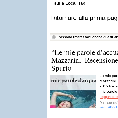
sulla Local Tax
Ritornare alla prima pag
Possono interessarti anche questi art
“Le mie parole d’acqu
Mazzarini. Recensione
Spurio
Le mie par
Mazzarini E
2015 Recen
mie parole
Leggere il s
Da
Lorenzo
CULTURA
L
,