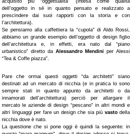
acquisito più “oggettualità” (intesa come qualità
dell’oggetto in sé in quanto pensato e realizzato a
prescindere dai suoi rapporti con la storia e con
l’architettura).
Se pensiamo alla caffettiera la “cupola” di Aldo Rossi,
abbiamo un grande esempio dell’oggetto di design figlio
dell’architettura e, in effetti, era nato dal “piano
urbanistico” diretto da
Alessandro Mendini
per Alessi
“Tea & Coffe piazza”.
Pare che ormai questi oggetti “da architetti” siano
destinati ad un mercato di nicchia (e in pratica lo sono
sempre stati in quanto appunto da architetti o da
innamorati dell’architettura) perciò per allargare il
mercato le aziende di design “pescano” in altri mondi e
altri linguaggi per fare un design che sia più
vasto
della
nicchia dove è nato.
La questione che si pone oggi è quindi la seguente: in
questo “mare magnum”, dove il design adesso si trova,