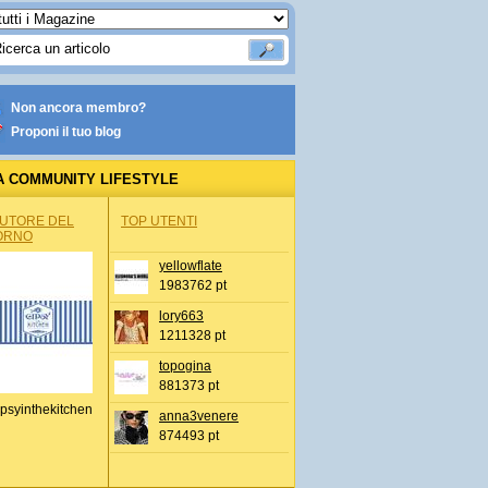
Non ancora membro?
Proponi il tuo blog
A COMMUNITY LIFESTYLE
AUTORE DEL
TOP UTENTI
ORNO
yellowflate
1983762 pt
lory663
1211328 pt
topogina
881373 pt
psyinthekitchen
anna3venere
874493 pt