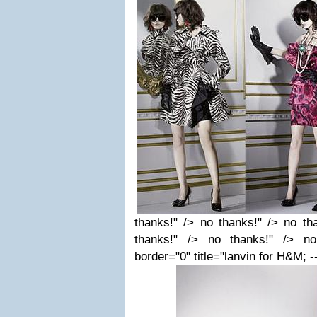
thanks!" /> no thanks!" /> no th
thanks!" /> no thanks!" /> no
border="0" title="lanvin for H&M; -