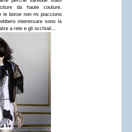
arte perchè sarebbe stato
uciture da haute couture.
 le borse non mi piacciono
trebbero interessare sono la
ze a rete e gli occhiali...