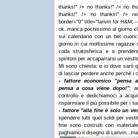
thanks!" /> no thanks!" /> no th
thanks!" /> no thanks!" /> no
border="0" title="lanvin for H&M; -
ok..manca pochissimo al giorno c
sul calendario con un bel cuoric
giorno in cui moltissime ragazze 
coda stratosferica e a prender
spintoni per accaparrarsi un vesti
Mi sono chiesta: e io dove sarò q
di lasciar perdere anche perchè i 
- fattore economico "pensa a
pensa a cosa viene dopo!"
: a
controllo e dedichiamoci a acquis
risparmiare il più possibile per i sa
- fattore "alla fine è solo un v
spendere tutti quei soldi per vesti
fine sono costruiti con materia
paghiamo il disegno di Lanvin...ma