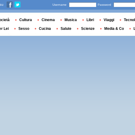
 su
Username
Password
ocietà
Cultura
Cinema
Musica
Libri
Viaggi
Tecnol
er Lei
Sesso
Cucina
Salute
Scienze
Media & Co