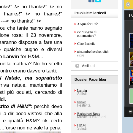
anks!" /> no thanks!" /> no
 thanks!" /> no thanks!"
I suoi ultimi articoli
I
----> no thanks!" />
Acqua for Life
lou che tante hanno segnato
c'è bisogno di
ione rosa: il 23 novembre,
commentare?
saranno disposte a fare una
Ciao Isabelle
e qualche pugno e diversi
alexandre herchcovitch
store
to
Lanvin
for H&M...
uella mattina? No ho scelto
Vedi tutti
contro erano davvero tanti:
l Natale, ma soprattutto
Dossier Paperblog
rriva natale, manteniamo il
Lanvin
ti più oculati, cercando di
Stilisti
ldi.
Natale
Festività
estito di H&M"
: perchè devo
ti a dir poco vistosi che alla
Backstreet Boys
Musicisti Stranieri
le e qualità H&M? ok certo
H&M
...forse non ne vale la pena
Stilisti