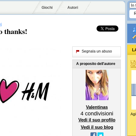
Giochi
Autori
N
o thanks!
L
Segnala un abuso
L'
A proposito dell'autore
GI
Valentinas
4
condivisioni
Agi
Vedi il suo profilo
Vedi il suo blog