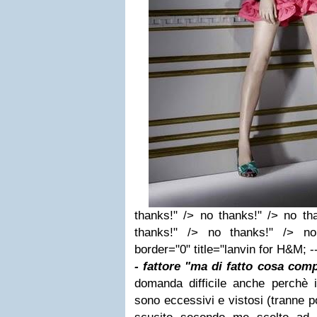
thanks!" /> no thanks!" /> no th
thanks!" /> no thanks!" /> no
border="0" title="lanvin for H&M; -
- fattore "ma di fatto cosa com
domanda difficile anche perchè i
sono eccessivi e vistosi (tranne poc