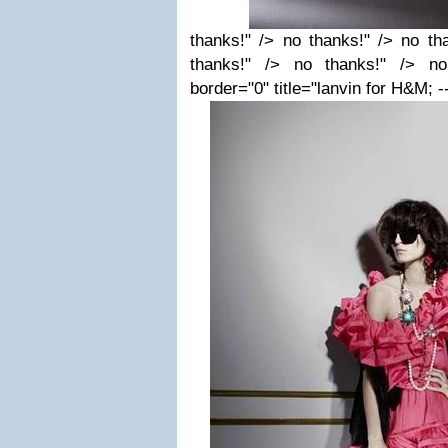
thanks!" /> no thanks!" /> no th
thanks!" /> no thanks!" /> no
border="0" title="lanvin for H&M; -