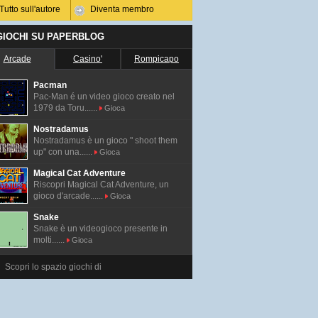
Tutto sull'autore
Diventa membro
 GIOCHI SU PAPERBLOG
Arcade
Casino'
Rompicapo
Pacman
Pac-Man é un video gioco creato nel
1979 da Toru......
Gioca
Nostradamus
Nostradamus è un gioco " shoot them
up" con una......
Gioca
Magical Cat Adventure
Riscopri Magical Cat Adventure, un
gioco d'arcade......
Gioca
Snake
Snake è un videogioco presente in
molti......
Gioca
Scopri lo spazio giochi di