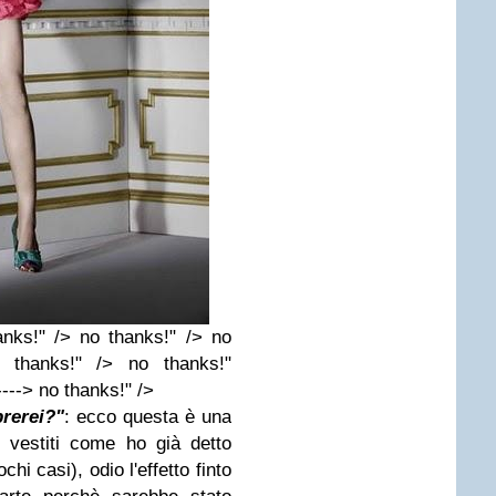
anks!" /> no thanks!" /> no
 thanks!" /> no thanks!"
----> no thanks!" />
prerei?"
: ecco questa è una
 vestiti come ho già detto
hi casi), odio l'effetto finto