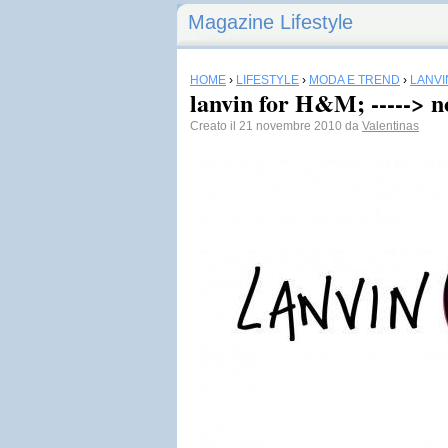
Magazine Lifestyle
HOME
›
LIFESTYLE
›
MODA E TREND
›
LANVI
lanvin for H&M; -----> n
Creato il 21 novembre 2010 da
Valentinas