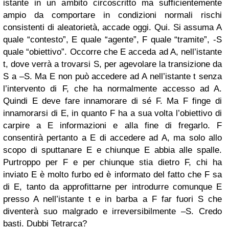
istante in un ambito circoscritto ma sufficientemente
ampio da comportare in condizioni normali rischi
consistenti di aleatorietà, accade oggi. Qui. Si assuma A
quale “contesto”, E quale “agente”, F quale “tramite”, -S
quale “obiettivo”. Occorre che E acceda ad A, nell’istante
t, dove verrà a trovarsi S, per agevolare la transizione da
S a –S. Ma E non può accedere ad A nell’istante t senza
l’intervento di F, che ha normalmente accesso ad A.
Quindi E deve fare innamorare di sé F. Ma F finge di
innamorarsi di E, in quanto F ha a sua volta l’obiettivo di
carpire a E informazioni e alla fine di fregarlo. F
consentirà pertanto a E di accedere ad A, ma solo allo
scopo di sputtanare E e chiunque E abbia alle spalle.
Purtroppo per F e per chiunque stia dietro F, chi ha
inviato E è molto furbo ed è informato del fatto che F sa
di E, tanto da approfittarne per introdurre comunque E
presso A nell’istante t e in barba a F far fuori S che
diventerà suo malgrado e irreversibilmente –S. Credo
basti. Dubbi Tetrarca?