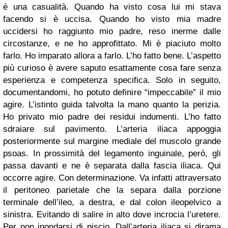
è una casualità. Quando ha visto cosa lui mi stava
facendo si è uccisa. Quando ho visto mia madre
uccidersi ho raggiunto mio padre, reso inerme dalle
circostanze, e ne ho approfittato. Mi è piaciuto molto
farlo. Ho imparato allora a farlo. L’ho fatto bene. L’aspetto
più curioso è avere saputo esattamente cosa fare senza
esperienza e competenza specifica. Solo in seguito,
documentandomi, ho potuto definire “impeccabile” il mio
agire. L’istinto guida talvolta la mano quanto la perizia.
Ho privato mio padre dei residui indumenti. L’ho fatto
sdraiare sul pavimento. L’arteria iliaca appoggia
posteriormente sul margine mediale del muscolo grande
psoas. In prossimità del legamento inguinale, però, gli
passa davanti e ne è separata dalla fascia iliaca. Qui
occorre agire. Con determinazione. Va infatti attraversato
il peritoneo parietale che la separa dalla porzione
terminale dell’ileo, a destra, e dal colon ileopelvico a
sinistra. Evitando di salire in alto dove incrocia l’uretere.
Per non inondarsi di piscio. Dall’arteria iliaca si dirama