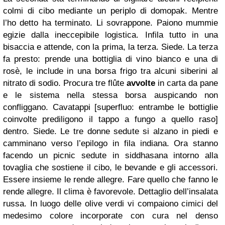
colmi di cibo mediante un periplo di domopak. Mentre
l’ho detto ha terminato. Li sovrappone. Paiono mummie
egizie dalla ineccepibile logistica. Infila tutto in una
bisaccia e attende, con la prima, la terza. Siede. La terza
fa presto: prende una bottiglia di vino bianco e una di
rosè, le include in una borsa frigo tra alcuni siberini al
nitrato di sodio. Procura tre flûte
avvolte
in carta da pane
e le sistema nella stessa borsa auspicando non
confliggano. Cavatappi [superfluo: entrambe le bottiglie
coinvolte prediligono il tappo a fungo a quello raso]
dentro. Siede. Le tre donne sedute si alzano in piedi e
camminano verso l’epilogo in fila indiana. Ora stanno
facendo un picnic sedute in siddhasana intorno alla
tovaglia che sostiene il cibo, le bevande e gli accessori.
Essere insieme le rende allegre. Fare quello che fanno le
rende allegre. Il clima è favorevole. Dettaglio dell’insalata
russa. In luogo delle olive verdi vi compaiono cimici del
medesimo colore incorporate con cura nel denso