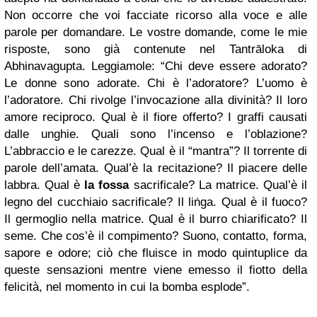
Non occorre che voi facciate ricorso alla voce e alle
parole per domandare. Le vostre domande, come le mie
risposte, sono già contenute nel Tantrāloka di
Abhinavagupta. Leggiamole: “Chi deve essere adorato?
Le donne sono adorate. Chi è l’adoratore? L’uomo è
l’adoratore. Chi rivolge l’invocazione alla divinità? Il loro
amore reciproco. Qual è il fiore offerto? I graffi causati
dalle unghie. Quali sono l’incenso e l’oblazione?
L’abbraccio e le carezze. Qual è il “mantra”? Il torrente di
parole dell’amata. Qual’è la recitazione? Il piacere delle
labbra. Qual è
la fossa
sacrificale? La matrice. Qual’è il
legno del cucchiaio sacrificale? Il liṅga. Qual è il fuoco?
Il germoglio nella matrice. Qual è il burro chiarificato? Il
seme. Che cos’è il compimento? Suono, contatto, forma,
sapore e odore; ciò che fluisce in modo quintuplice da
queste sensazioni mentre viene emesso il fiotto della
felicità, nel momento in cui la bomba esplode”.