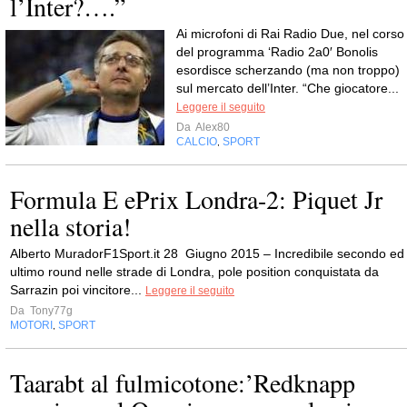
l’Inter?….”
Ai microfoni di Rai Radio Due, nel corso
del programma ‘Radio 2a0′ Bonolis
esordisce scherzando (ma non troppo)
sul mercato dell’Inter. “Che giocatore...
Leggere il seguito
Da
Alex80
CALCIO
SPORT
,
Formula E ePrix Londra-2: Piquet Jr
nella storia!
Alberto MuradorF1Sport.it 28 Giugno 2015 – Incredibile secondo ed
ultimo round nelle strade di Londra, pole position conquistata da
Sarrazin poi vincitore...
Leggere il seguito
Da
Tony77g
MOTORI
SPORT
,
Taarabt al fulmicotone:’Redknapp