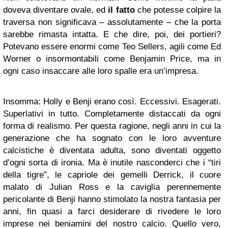
doveva diventare ovale, ed
il fatto
che potesse colpire la
traversa non significava – assolutamente – che la porta
sarebbe rimasta intatta. E che dire, poi, dei portieri?
Potevano essere enormi come Teo Sellers, agili come Ed
Worner o insormontabili come Benjamin Price, ma in
ogni caso insaccare alle loro spalle era un’impresa.
Insomma: Holly e Benji erano così. Eccessivi. Esagerati.
Superlativi in tutto. Completamente distaccati da ogni
forma di realismo. Per questa ragione, negli anni in cui la
generazione che ha sognato con le loro avventure
calcistiche è diventata adulta, sono diventati oggetto
d’ogni sorta di ironia. Ma è inutile nasconderci che i “tiri
della tigre”, le capriole dei gemelli Derrick, il cuore
malato di Julian Ross e la caviglia perennemente
pericolante di Benji hanno stimolato la nostra fantasia per
anni, fin quasi a farci desiderare di rivedere le loro
imprese nei beniamini del nostro calcio. Quello vero,