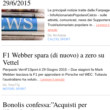
29/6/2015
Le principali notizie tratte dalla Fanpage
- InfoAzionariatoPopolareCalcio - sulle
attività, comunicati, news dei Supporters
Trust/azionariato popolare in...
Leggere il
seguito
Da
No Azpop
CALCIO
SPORT
,
F1 Webber spara (di nuovo) a zero su
Vettel
Pierpaolo VerriF1Sport.it 29 Giugno 2015 – Due stagioni fa Mark
Webber lasciava la F1 per approdare in Porsche nel WEC. Tuttavia
l’australiano ha voluto...
Leggere il seguito
Da
Tony77g
MOTORI
SPORT
,
Bonolis confessa:”Acquisti per