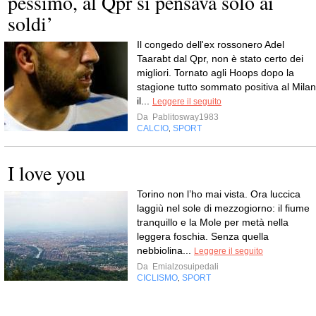
pessimo, al Qpr si pensava solo ai
soldi’
Il congedo dell'ex rossonero Adel
Taarabt dal Qpr, non è stato certo dei
migliori. Tornato agli Hoops dopo la
stagione tutto sommato positiva al Milan
il...
Leggere il seguito
Da
Pablitosway1983
CALCIO
SPORT
,
I love you
Torino non l’ho mai vista. Ora luccica
laggiù nel sole di mezzogiorno: il fiume
tranquillo e la Mole per metà nella
leggera foschia. Senza quella
nebbiolina...
Leggere il seguito
Da
Emialzosuipedali
CICLISMO
SPORT
,