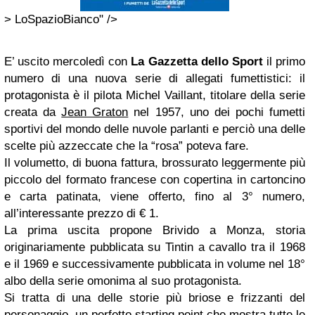
> LoSpazioBianco" />
E’ uscito mercoledì con
La Gazzetta dello Sport
il primo
numero di una nuova serie di allegati fumettistici: il
protagonista è il pilota Michel Vaillant, titolare della serie
creata da
Jean Graton
nel 1957, uno dei pochi fumetti
sportivi del mondo delle nuvole parlanti e perciò una delle
scelte più azzeccate che la “rosa” poteva fare.
Il volumetto, di buona fattura, brossurato leggermente più
piccolo del formato francese con copertina in cartoncino
e carta patinata, viene offerto, fino al 3° numero,
all’interessante prezzo di € 1.
La prima uscita propone Brivido a Monza, storia
originariamente pubblicata su Tintin a cavallo tra il 1968
e il 1969 e successivamente pubblicata in volume nel 18°
albo della serie omonima al suo protagonista.
Si tratta di una delle storie più briose e frizzanti del
personaggio, un perfetto starting point che mostra tutte le