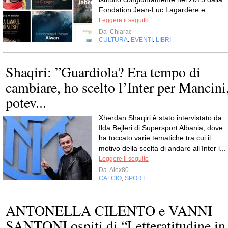
Fondation Jean-Luc Lagardère e...
Leggere il seguito
Da
Chiarac
CULTURA
EVENTI
LIBRI
,
,
Shaqiri: ”Guardiola? Era tempo di
cambiare, ho scelto l’Inter per Mancini
potev...
Xherdan Shaqiri è stato intervistato da
Ilda Bejleri di Supersport Albania, dove
ha toccato varie tematiche tra cui il
motivo della scelta di andare all’Inter l...
Leggere il seguito
Da
Alex80
CALCIO
SPORT
,
ANTONELLA CILENTO e VANNI
SANTONI ospiti di “Letteratitudine in