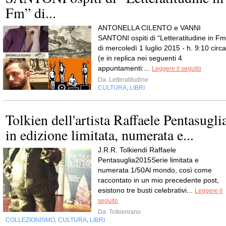
Fm” di...
ANTONELLA CILENTO e VANNI
SANTONI ospiti di “Letteratitudine in Fm
di mercoledì 1 luglio 2015 - h. 9:10 circa
(e in replica nei seguenti 4
appuntamenti:...
Leggere il seguito
Da
Letteratitudine
CULTURA
LIBRI
,
Tolkien dell'artista Raffaele Pentasugli
in edizione limitata, numerata e...
J.R.R. Tolkiendi Raffaele
Pentasuglia2015Serie limitata e
numerata 1/50Al mondo, così come
raccontato in un mio precedente post,
esistono tre busti celebrativi...
Leggere il
seguito
Da
Tolkieniano
COLLEZIONISMO
CULTURA
LIBRI
,
,