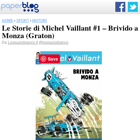
HOME
›
SPORT
›
MOTORI
Le Storie di Michel Vaillant #1 – Brivido a
Monza (Graton)
Da
Lospaziobianco.it
@lospaziobianco
Save