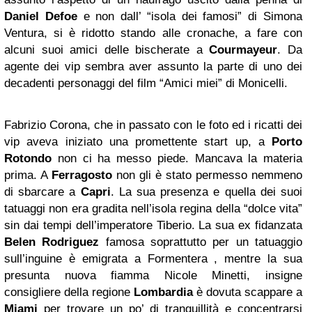
Daniel Defoe
e non dall’ “isola dei famosi” di Simona
Ventura, si è ridotto stando alle cronache, a fare con
alcuni suoi amici delle bischerate a
Courmayeur
. Da
agente dei vip sembra aver assunto la parte di uno dei
decadenti personaggi del film “Amici miei” di Monicelli.
Fabrizio Corona, che in passato con le foto ed i ricatti dei
vip aveva iniziato una promettente start up, a
Porto
Rotondo
non ci ha messo piede. Mancava la materia
prima. A
Ferragosto
non gli è stato permesso nemmeno
di sbarcare a
Capri
. La sua presenza e quella dei suoi
tatuaggi non era gradita nell’isola regina della “dolce vita”
sin dai tempi dell’imperatore Tiberio. La sua ex fidanzata
Belen Rodriguez
famosa soprattutto per un tatuaggio
sull’inguine è emigrata a Formentera , mentre la sua
presunta nuova fiamma Nicole Minetti, insigne
consigliere della regione
Lombardia
è dovuta scappare a
Miami
per trovare un po’ di tranquillità e concentrarsi