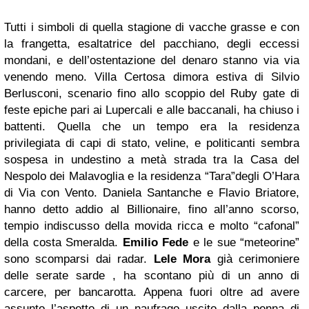
Tutti i simboli di quella stagione di vacche grasse e con
la frangetta, esaltatrice del pacchiano, degli eccessi
mondani, e dell’ostentazione del denaro stanno via via
venendo meno. Villa Certosa dimora estiva di Silvio
Berlusconi, scenario fino allo scoppio del Ruby gate di
feste epiche pari ai Lupercali e alle baccanali, ha chiuso i
battenti. Quella che un tempo era la residenza
privilegiata di capi di stato, veline, e politicanti sembra
sospesa in undestino a metà strada tra la Casa del
Nespolo dei Malavoglia e la residenza “Tara”degli O’Hara
di Via con Vento. Daniela Santanche e Flavio Briatore,
hanno detto addio al Billionaire, fino all’anno scorso,
tempio indiscusso della movida ricca e molto “cafonal”
della costa Smeralda.
Emilio Fede
e le sue “meteorine”
sono scomparsi dai radar.
Lele Mora
già cerimoniere
delle serate sarde , ha scontano più di un anno di
carcere, per bancarotta. Appena fuori oltre ad avere
assunto l’aspetto di un naufrago uscito dalla penna di