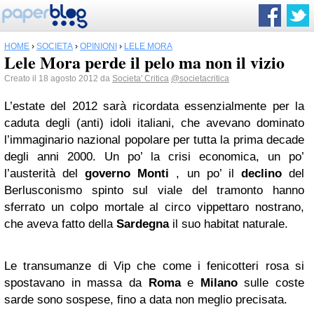
HOME
›
SOCIETÀ
›
OPINIONI
›
LELE MORA
Lele Mora perde il pelo ma non il vizio
Creato il 18 agosto 2012 da
Societa' Critica
@societacritica
L’estate del 2012 sarà ricordata essenzialmente per la
caduta degli (anti) idoli italiani, che avevano dominato
l’immaginario nazional popolare per tutta la prima decade
degli anni 2000. Un po’ la crisi economica, un po’
l’austerità del
governo Monti
, un po’ il
declino
del
Berlusconismo spinto sul viale del tramonto hanno
sferrato un colpo mortale al circo vippettaro nostrano,
che aveva fatto della
Sardegna
il suo habitat naturale.
Le transumanze di Vip che come i fenicotteri rosa si
spostavano in massa da
Roma
e
Milano
sulle coste
sarde sono sospese, fino a data non meglio precisata.