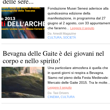
delle sere...
Fondazione Musei Senesi aderisce alla
quindicesima edizione della
manifestazione, in programma dal 27
giugno al 2 agosto, con 33 appuntament
che faranno...
Leggere il seguito
Da
Amedit Magazine
CULTURA
SOCIETÀ
,
Bevagna delle Gaite è dei giovani nel
corpo e nello spirito!
Una particolare atmosfera è quella che
in questi giorni si respira a Bevagna.
Siamo nel pieno della Festa Medievale:
Mercato delle Gaite 2015. Tra le molte..
Leggere il seguito
Da
Taxi Drivers
CINEMA
CULTURA
,