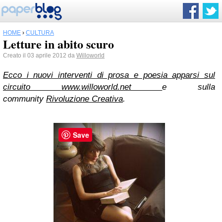
HOME
›
CULTURA
Letture in abito scuro
Creato il 03 aprile 2012 da
Willoworld
Ecco i nuovi interventi di prosa e poesia apparsi sul
circuito
www.willoworld.net
e sulla
community
Rivoluzione Creativa
.
Save