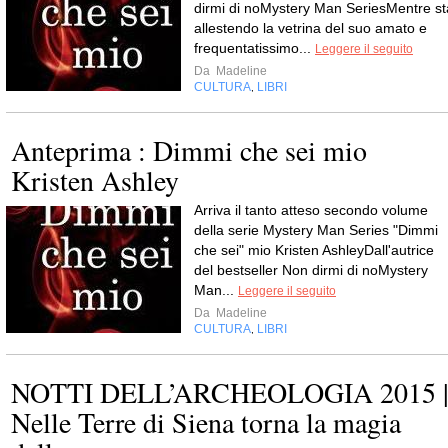
dirmi di noMystery Man SeriesMentre st
allestendo la vetrina del suo amato e
frequentatissimo...
Leggere il seguito
Da
Madeline
CULTURA
LIBRI
,
Anteprima : Dimmi che sei mio
Kristen Ashley
Arriva il tanto atteso secondo volume
della serie Mystery Man Series "Dimmi
che sei" mio Kristen AshleyDall'autrice
del bestseller Non dirmi di noMystery
Man...
Leggere il seguito
Da
Madeline
CULTURA
LIBRI
,
NOTTI DELL’ARCHEOLOGIA 2015 
Nelle Terre di Siena torna la magia