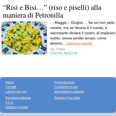
“Risi e Bisi…” (riso e piselli) alla
maniera di Petronilla
. - Maggio – Giugno - . Se voi non siete
venete, ma se Veneto è il marito, è
sacrosanto dovere il vostro, di imparare
subito, senza perder tempo, come
devono...
Leggere il seguito
Da
Patiba
CUCINA
RICETTE
,
Home
Presentazione
Contatti
Condizioni d'uso
Lavora con noi
Informazioni azienda
Rassegna stampa
Proponi il tuo blog
F.A.Q.
Gestisci i cookie