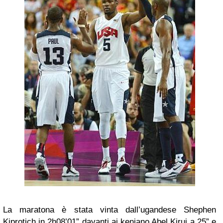
La maratona è stata vinta dall’ugandese Shephen
Kiprotich in 2h08’01” davanti ai keniano Abel Kirui a 25” e