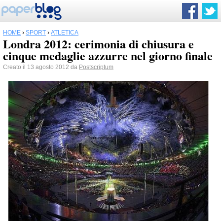
HOME
›
SPORT
›
ATLETICA
Londra 2012: cerimonia di chiusura e
cinque medaglie azzurre nel giorno finale
Creato il 13 agosto 2012 da
Postscriptum