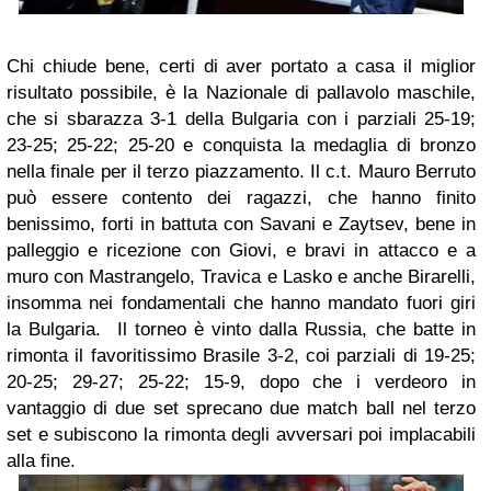
Chi chiude bene, certi di aver portato a casa il miglior
risultato possibile, è la Nazionale di pallavolo maschile,
che si sbarazza 3-1 della Bulgaria con i parziali 25-19;
23-25; 25-22; 25-20 e conquista la medaglia di bronzo
nella finale per il terzo piazzamento. Il c.t. Mauro Berruto
può essere contento dei ragazzi, che hanno finito
benissimo, forti in battuta con Savani e Zaytsev, bene in
palleggio e ricezione con Giovi, e bravi in attacco e a
muro con Mastrangelo, Travica e Lasko e anche Birarelli,
insomma nei fondamentali che hanno mandato fuori giri
la Bulgaria. Il torneo è vinto dalla Russia, che batte in
rimonta il favoritissimo Brasile 3-2, coi parziali di 19-25;
20-25; 29-27; 25-22; 15-9, dopo che i verdeoro in
vantaggio di due set sprecano due match ball nel terzo
set e subiscono la rimonta degli avversari poi implacabili
alla fine.