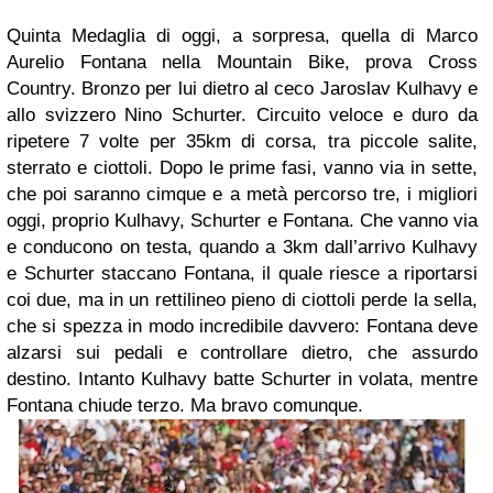
Quinta Medaglia di oggi, a sorpresa, quella di Marco
Aurelio Fontana nella Mountain Bike, prova Cross
Country. Bronzo per lui dietro al ceco Jaroslav Kulhavy e
allo svizzero Nino Schurter. Circuito veloce e duro da
ripetere 7 volte per 35km di corsa, tra piccole salite,
sterrato e ciottoli. Dopo le prime fasi, vanno via in sette,
che poi saranno cimque e a metà percorso tre, i migliori
oggi, proprio Kulhavy, Schurter e Fontana. Che vanno via
e conducono on testa, quando a 3km dall’arrivo Kulhavy
e Schurter staccano Fontana, il quale riesce a riportarsi
coi due, ma in un rettilineo pieno di ciottoli perde la sella,
che si spezza in modo incredibile davvero: Fontana deve
alzarsi sui pedali e controllare dietro, che assurdo
destino. Intanto Kulhavy batte Schurter in volata, mentre
Fontana chiude terzo. Ma bravo comunque.