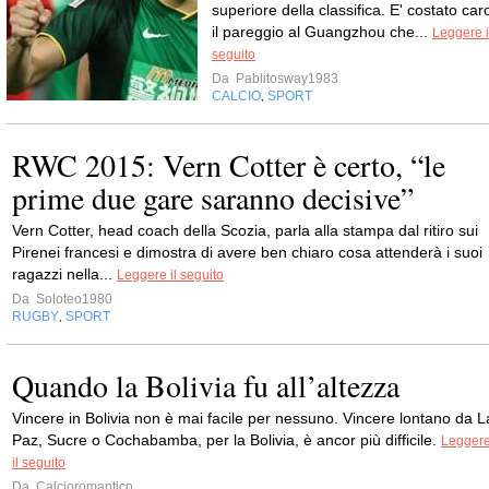
superiore della classifica. E' costato car
il pareggio al Guangzhou che...
Leggere i
seguito
Da
Pablitosway1983
CALCIO
SPORT
,
RWC 2015: Vern Cotter è certo, “le
prime due gare saranno decisive”
Vern Cotter, head coach della Scozia, parla alla stampa dal ritiro sui
Pirenei francesi e dimostra di avere ben chiaro cosa attenderà i suoi
ragazzi nella...
Leggere il seguito
Da
Soloteo1980
RUGBY
SPORT
,
Quando la Bolivia fu all’altezza
Vincere in Bolivia non è mai facile per nessuno. Vincere lontano da L
Paz, Sucre o Cochabamba, per la Bolivia, è ancor più difficile.
Legger
il seguito
Da
Calcioromantico