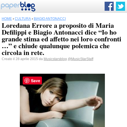
HOME
›
CULTURA
›
BIAGIO ANTONACCI
Loredana Errore a proposito di Maria
Defilippi e Biagio Antonacci dice “Io ho
grande stima ed affetto nei loro confronti
…” e chiude qualunque polemica che
circola in rete.
Creato il 28 aprile 2015 da
Musicstarsblog
@MusicStarStaff
Save