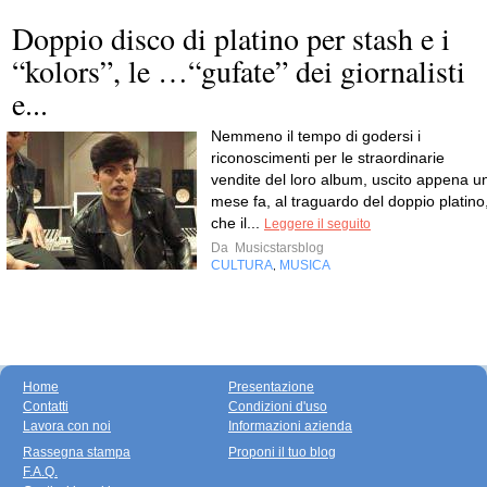
Doppio disco di platino per stash e i
“kolors”, le …“gufate” dei giornalisti
e...
Nemmeno il tempo di godersi i
riconoscimenti per le straordinarie
vendite del loro album, uscito appena u
mese fa, al traguardo del doppio platino
che il...
Leggere il seguito
Da
Musicstarsblog
CULTURA
MUSICA
,
Home
Presentazione
Contatti
Condizioni d'uso
Lavora con noi
Informazioni azienda
Rassegna stampa
Proponi il tuo blog
F.A.Q.