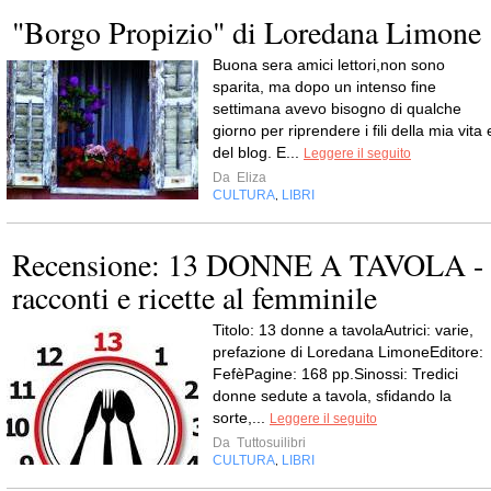
"Borgo Propizio" di Loredana Limone
Buona sera amici lettori,non sono
sparita, ma dopo un intenso fine
settimana avevo bisogno di qualche
giorno per riprendere i fili della mia vita 
del blog. E...
Leggere il seguito
Da
Eliza
CULTURA
LIBRI
,
Recensione: 13 DONNE A TAVOLA -
racconti e ricette al femminile
Titolo: 13 donne a tavolaAutrici: varie,
prefazione di Loredana LimoneEditore:
FefèPagine: 168 pp.Sinossi: Tredici
donne sedute a tavola, sfidando la
sorte,...
Leggere il seguito
Da
Tuttosuilibri
CULTURA
LIBRI
,