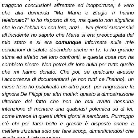
traggono conclusioni affrettate ed inopportune; è vero
che alla domanda “Ma Maria e Biagio ti hanno
telefonato?” io ho risposto di no, ma questo non significa
che io ce l’abbia su con loro, anzi… Nei giorni successivi
all’incidente ho saputo che Maria si era preoccupata del
mio stato e si era
comunque
informata sulle mie
condizioni di salute dicendolo anche in tv. Io ho grande
stima ed affetto nei loro confronti, e questa cosa non ha
cambiato niente. Non potrei dir loro nulla per tutto quello
che mi hanno donato. Che poi, se qualcuno avesse
l’accortezza di documentarsi (e non tutti ce l’hanno). un
mese fa io ho pubblicato un altro post per ringraziare la
signora De Filippi per altri motivi: questo a dimostrazione
ulteriore del fatto che non ho mai avuto nessuna
intenzione di montare una qualsiasi polemica su di lei,
come invece in questi ultimi giorni è sembrato. Purtroppo
c’è chi per farsi bello e grande è disposto anche a
mettere zizzania solo per fare scoop, dimenticandosi che