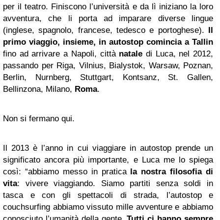
per il teatro. Finiscono l’università e da lì iniziano la loro
avventura, che li porta ad imparare diverse lingue
(inglese, spagnolo, francese, tedesco e portoghese).
Il
primo viaggio, insieme, in autostop comincia a Tallin
fino ad arrivare a Napoli, città
natale
di Luca, nel 2012,
passando per Riga, Vilnius, Bialystok, Warsaw, Poznan,
Berlin, Nurnberg, Stuttgart, Kontsanz, St. Gallen,
Bellinzona, Milano,
Roma
.
Non si fermano qui.
Il 2013 è l’anno in cui viaggiare in autostop prende un
significato ancora più importante, e Luca me lo spiega
così: “abbiamo messo in pratica
la nostra filosofia di
vita
: vivere viaggiando. Siamo partiti senza soldi in
tasca e con gli spettacoli di strada, l’autostop e
couchsurfing abbiamo vissuto mille avventure e abbiamo
conosciuto l’umanità della gente.
Tutti ci hanno sempre