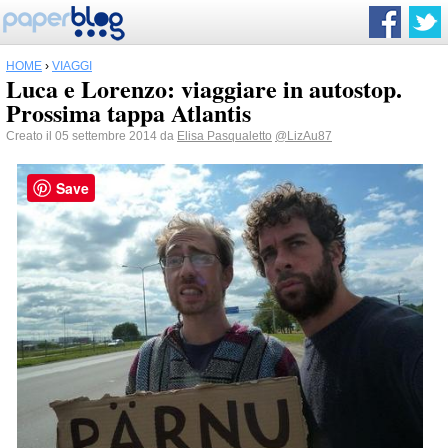
HOME
›
VIAGGI
Luca e Lorenzo: viaggiare in autostop.
Prossima tappa Atlantis
Creato il 05 settembre 2014 da
Elisa Pasqualetto
@LizAu87
Save