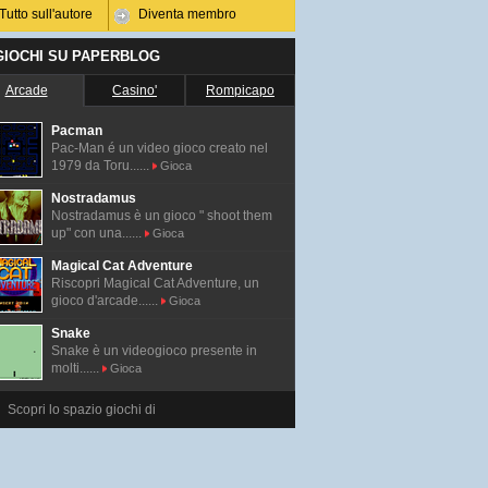
Tutto sull'autore
Diventa membro
 GIOCHI SU PAPERBLOG
Arcade
Casino'
Rompicapo
Pacman
Pac-Man é un video gioco creato nel
1979 da Toru......
Gioca
Nostradamus
Nostradamus è un gioco " shoot them
up" con una......
Gioca
Magical Cat Adventure
Riscopri Magical Cat Adventure, un
gioco d'arcade......
Gioca
Snake
Snake è un videogioco presente in
molti......
Gioca
Scopri lo spazio giochi di