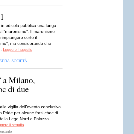
/1
 in edicola pubblica una lunga
sul "maronismo". Il maronismo
 rimpiangere certo il
smo"; ma considerando che
..
Leggere il seguito
ATIRA
SOCIETÀ
,
 a Milano,
oc di due
lla vigilia dell’evento conclusivo
o Pride per alcune frasi choc di
della Lega Nord a Palazzo
gere il seguito
ensante