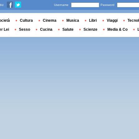
 su
Username
Password
ocietà
Cultura
Cinema
Musica
Libri
Viaggi
Tecnol
er Lei
Sesso
Cucina
Salute
Scienze
Media & Co