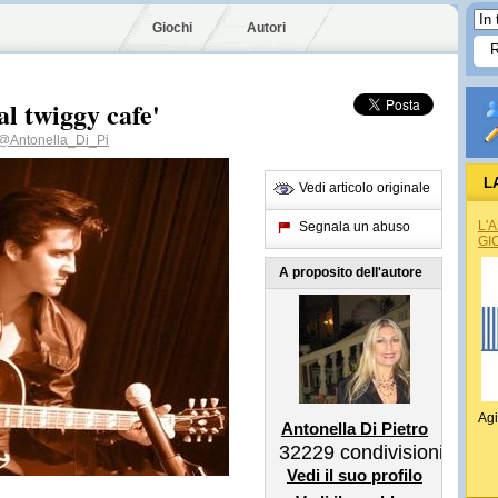
Giochi
Autori
l twiggy cafe'
@Antonella_Di_Pi
L
Vedi articolo originale
L'
Segnala un abuso
GI
A proposito dell'autore
Agi
Antonella Di Pietro
32229
condivisioni
Vedi il suo profilo