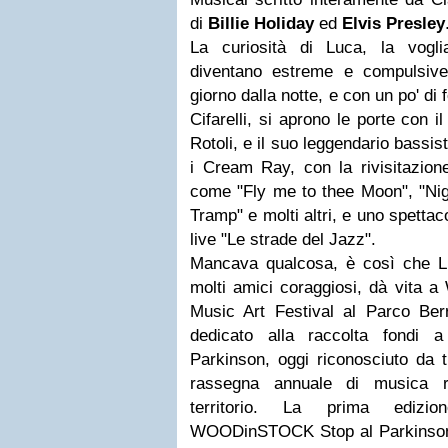
di
Billie Holiday
ed
Elvis Presley
La curiosità di Luca, la vogli
diventano estreme e compulsive
giorno dalla notte, e con un po' di
Cifarelli, si aprono le porte con i
Rotoli, e il suo leggendario bassi
i Cream Ray, con la rivisitazion
come "Fly me to thee Moon", "Nig
Tramp" e molti altri, e uno spetta
live "Le strade del Jazz".
Mancava qualcosa, è così che L
molti amici coraggiosi, dà vit
Music Art Festival al Parco Berr
dedicato alla raccolta fondi a
Parkinson, oggi riconosciuto da t
rassegna annuale di musica ro
territorio. La prima edizi
WOODinSTOCK Stop al Parkinson 