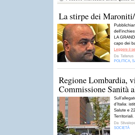
La stirpe dei Maroniti
Pubblichia
dell'inchie
LA GRANDE
capo dei ba
Leggere il s
Da
Tafanus
POLITICA
S
,
Regione Lombardia, via
Commissione Sanità all
Sull’allegat
d’Italia: is
Salute e 2
Territorial
Da
Stivalep
SOCIETÀ