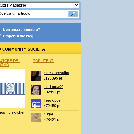
Non ancora membro?
Proponi il tuo blog
A COMMUNITY SOCIETÀ
AUTORE DEL
TOP UTENTI
ORNO
maestrarosalba
1126395 pt
marianna06
602991 pt
freeskipper
472459 pt
psyinthekitchen
hugor
428421 pt