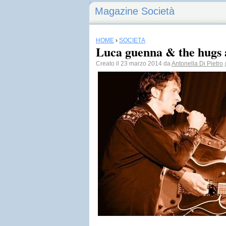
Magazine Società
HOME
›
SOCIETÀ
Luca guenna & the hugs a
Creato il 23 marzo 2014 da
Antonella Di Pietro