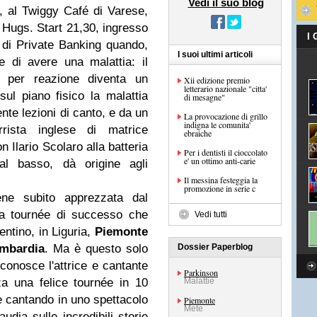
Vedi il suo blog
 al Twiggy Café di Varese,
 Hugs. Start 21,30, ingresso
I
 di Private Banking quando,
I suoi ultimi articoli
e di avere una malattia: il
 per reazione diventa un
Xii edizione premio
letterario nazionale "citta'
ul piano fisico la malattia
di mesagne"
nte lezioni di canto, e da un
La provocazione di grillo
indigna le comunita'
rista inglese di matrice
ebraiche
n Ilario Scolaro alla batteria
Per i dentisti il cioccolato
e' un ottimo anti-carie
al basso, dà origine agli
Il messina festeggia la
promozione in serie c
ene subito apprezzata dal
na tournée di successo che
Vedi tutti
entino, in Liguria,
Piemonte
mbardia
. Ma è questo solo
Dossier Paperblog
: conosce l'attrice e cantante
Parkinson
a una felice tournée in 10
Malattie
 e cantando in uno spettacolo
Piemonte
Mete
udia sulle incredibili storie