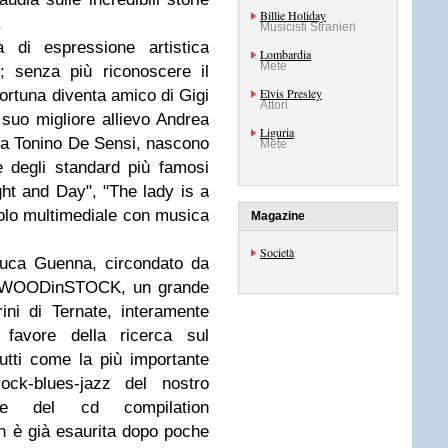
Billie Holiday
.
Musicisti Stranieri
a di espressione artistica
Lombardia
Mete
; senza più riconoscere il
Elvis Presley
 fortuna diventa amico di Gigi
Attori
l suo migliore allievo Andrea
Liguria
sta Tonino De Sensi, nascono
Mete
e degli standard più famosi
ht and Day", "The lady is a
colo multimediale con musica
Magazine
Società
uca Guenna, circondato da
a a WOODinSTOCK, un grande
ini di Ternate, interamente
 favore della ricerca sul
utti come la più importante
ck-blues-jazz del nostro
one del cd compilation
è già esaurita dopo poche