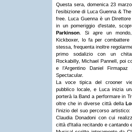
Questa sera, domenica 23 marzo,
l'esibizione di Luca Guenna & The
free. Luca Guenna è un Direttore
in un pomeriggio d'estate, scopr
Parkinson
. Si apre un mondo,
Kickboxer, lo fa per combattere s
stessa, frequenta inoltre regolarme
primo sodalizio con un chitar
Rockabilly, Michael Pannell, poi co
e l'Argentino Daniel Firmapaz 
Spectacular.
La voce tipica del crooner vi
pubblico locale, e Luca inizia u
porterà la Band a performare in Tr
oltre che in diverse città della
Lo
l'inizio del suo percorso artistico
Claudia Donadoni con cui realizz
città d'Italia recitando e cantando
Musical scritto interamente da Cla