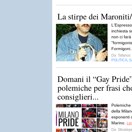
La stirpe dei Maroniti
L'Espresso
inchiesta 
non ci farà
"formigoni
Formigoni.
Da
Tafanus
POLITICA
S
,
Domani il “Gay Pride”
polemiche per frasi ch
consiglieri...
Polemiche a
della Milan
esponenti 
Marino.
Leg
Da
Stivalep