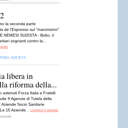
/2
mo la seconda parte
sta de l'Espresso sul "maronismo"
 NEMESI SUDISTA - Bobo, il
rbari sognanti contro la...
eguito
ATIRA
SOCIETÀ
,
 libera in
a riforma della...
o astenuti Forza Italia e Fratelli
tituite 9 Agenzie di Tutela della
2 Aziende Socio Sanitarie
i. Le 15 Aziende...
Leggere il seguito
ensante