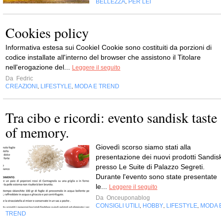
BELLEZZA
PER LEI
,
Cookies policy
Informativa estesa sui CookieI Cookie sono costituiti da porzioni di
codice installate all'interno del browser che assistono il Titolare
nell'erogazione del...
Leggere il seguito
Da
Fedric
CREAZIONI
LIFESTYLE
MODA E TREND
,
,
Tra cibo e ricordi: evento sandisk taste
of memory.
Giovedì scorso siamo stati alla
presentazione dei nuovi prodotti Sandis
presso Le Suite di Palazzo Segreti.
Durante l'evento sono state presentate
le...
Leggere il seguito
Da
Onceuponablog
CONSIGLI UTILI
HOBBY
LIFESTYLE
MODA 
,
,
,
TREND