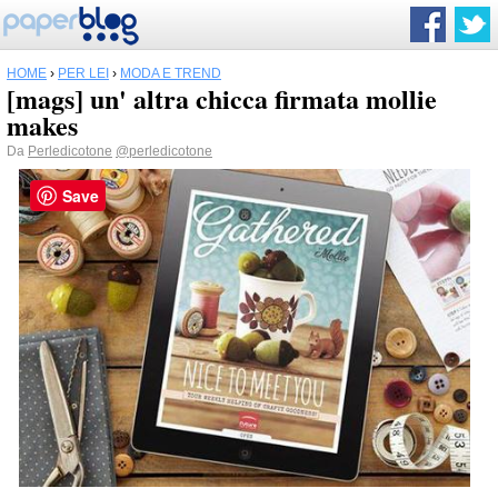
HOME
›
PER LEI
›
MODA E TREND
[mags] un' altra chicca firmata mollie
makes
Da
Perledicotone
@perledicotone
Save