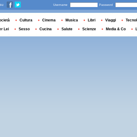
 su
Username
Password
ocietà
Cultura
Cinema
Musica
Libri
Viaggi
Tecnol
er Lei
Sesso
Cucina
Salute
Scienze
Media & Co