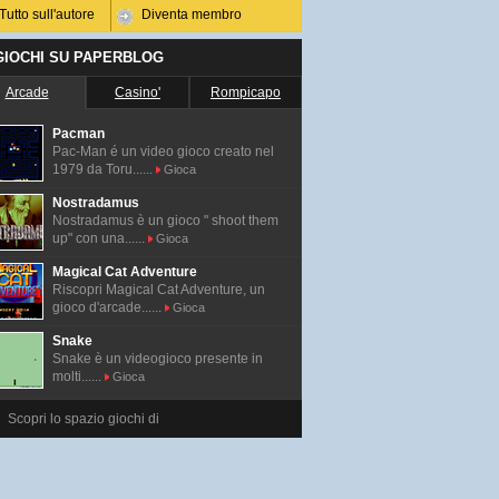
Tutto sull'autore
Diventa membro
 GIOCHI SU PAPERBLOG
Arcade
Casino'
Rompicapo
Pacman
Pac-Man é un video gioco creato nel
1979 da Toru......
Gioca
Nostradamus
Nostradamus è un gioco " shoot them
up" con una......
Gioca
Magical Cat Adventure
Riscopri Magical Cat Adventure, un
gioco d'arcade......
Gioca
Snake
Snake è un videogioco presente in
molti......
Gioca
Scopri lo spazio giochi di