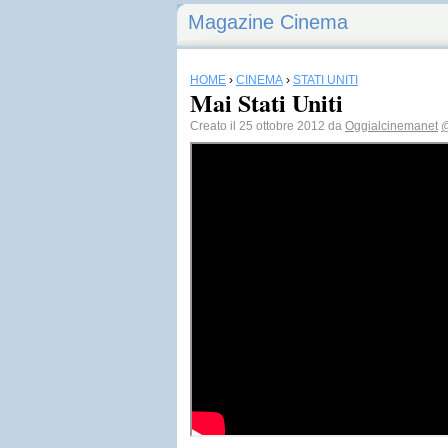
Magazine Cinema
HOME
›
CINEMA
›
STATI UNITI
Mai Stati Uniti
Creato il 25 ottobre 2012 da
Oggialcinemanet
@