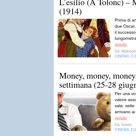
L’esilio (A Tolonc) – 
(1914)
Prima di an
due Oscar,
il successo
lungometra
seguito
Da
Mutosorr
CINEMA
CU
,
Money, money, money. i
settimana (25-28 giug
Per una vol
valore ass
sala: sette
arrivano ai
seguito
Da
Kelvin
CINEMA
CU
,