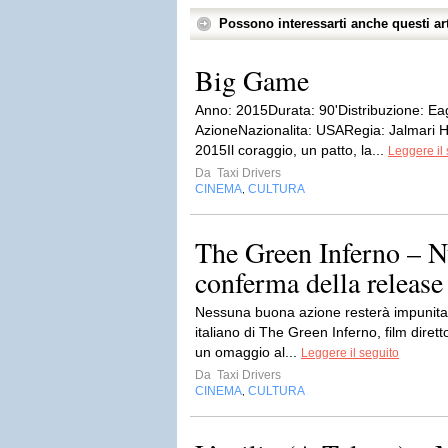
Possono interessarti anche questi art
Big Game
Anno: 2015Durata: 90'Distribuzione: Ea
AzioneNazionalita: USARegia: Jalmari H
2015Il coraggio, un patto, la...
Leggere il 
Da
Taxi Drivers
CINEMA
CULTURA
,
The Green Inferno – Nu
conferma della release i
Nessuna buona azione resterà impunita. C
italiano di The Green Inferno, film diret
un omaggio al...
Leggere il seguito
Da
Taxi Drivers
CINEMA
CULTURA
,