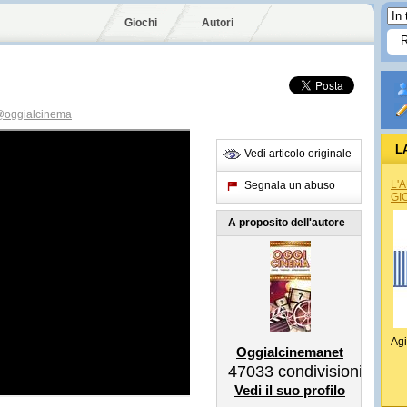
Giochi
Autori
oggialcinema
L
Vedi articolo originale
L'
Segnala un abuso
GI
A proposito dell'autore
Agi
Oggialcinemanet
47033
condivisioni
Vedi il suo profilo