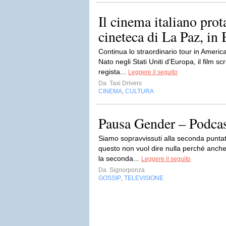
Il cinema italiano prot
cineteca di La Paz, in 
Continua lo straordinario tour in America
Nato negli Stati Uniti d’Europa, il film scr
regista...
Leggere il seguito
Da
Taxi Drivers
CINEMA
CULTURA
,
Pausa Gender – Podcas
Siamo sopravvissuti alla seconda puntat
questo non vuol dire nulla perché anch
la seconda...
Leggere il seguito
Da
Signorponza
GOSSIP
TELEVISIONE
,