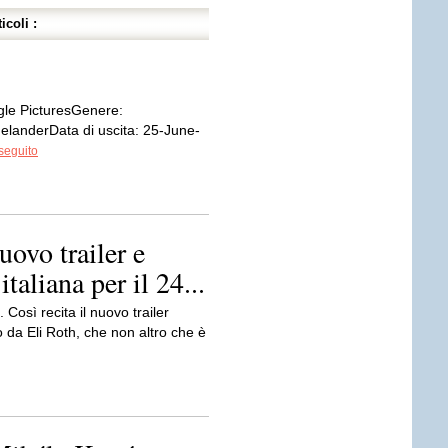
icoli :
gle PicturesGenere:
elanderData di uscita: 25-June-
seguito
ovo trailer e
taliana per il 24...
osì recita il nuovo trailer
to da Eli Roth, che non altro che è