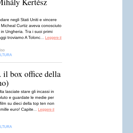
Mihály Kertész
dare negli Stati Uniti e vincere
 Micheal Curtiz aveva conosciuto
 in Ungheria. Tra i suoi primi
ggi troviamo A Tolonc...
Leggere il
iso
LTURA
l box office della
no)
ta lasciate stare gli incassi in
oluto e guardate le medie per
 film su dieci della top ten non
 mille euro! Capite...
Leggere il
LTURA