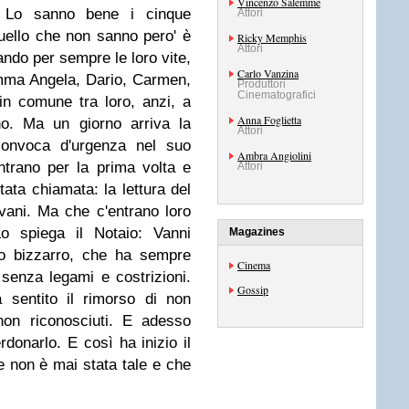
Vincenzo Salemme
i. Lo sanno bene i cinque
Attori
Quello che non sanno pero' è
Ricky Memphis
Attori
iando per sempre le loro vite,
Carlo Vanzina
mma Angela, Dario, Carmen,
Produttori
Cinematografici
n comune tra loro, anzi, a
Anna Foglietta
no. Ma un giorno arriva la
Attori
 convoca d'urgenza nel suo
Ambra Angiolini
ontrano per la prima volta e
Attori
tata chiamata: la lettura del
vani. Ma che c'entrano loro
Lo spiega il Notaio: Vanni
Magazines
o bizzarro, che ha sempre
Cinema
 senza legami e costrizioni.
Gossip
a sentito il rimorso di non
non riconosciuti. E adesso
rdonarlo. E così ha inizio il
e non è mai stata tale e che