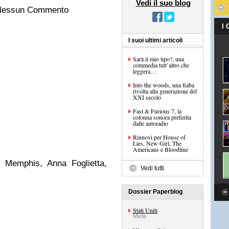
Vedi il suo blog
n Nessun Commento
I
I suoi ultimi articoli
Sarà il mio tipo?, una
commedia tutt’altro che
leggera…
Into the woods, una fiaba
rivolta alla generazione del
XXI secolo
Fast & Furious 7, la
colonna sonora preferita
dalle autoradio
Rinnovi per House of
Lies, New Girl, The
Americans e Bloodline
 Memphis, Anna Foglietta,
Vedi tutti
Dossier Paperblog
Stati Uniti
Mete