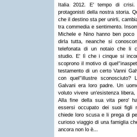
Italia 2012. E' tempo di cris
protagonisti della nostra storia. 
che il destino sta per unirli, camb
tra commedia e sentimento. Inso
Michele e Nino hanno ben poco i
dirla tutta, neanche si conosco
telefonata di un notaio che li
studio. E' lì che i cinque si inc
scoprono il motivo di quel'’inaspet
testamento di un certo Vanni Gal
con quel'’illustre sconosciuto? 
Galvani era loro padre. Un uom
voluto vivere un'esistenza libera,
Alla fine della sua vita pero' h
essersi occupato dei suoi figli 
chiede loro scusa e li prega di pe
curioso viaggio di una famiglia ch
ancora non lo è...