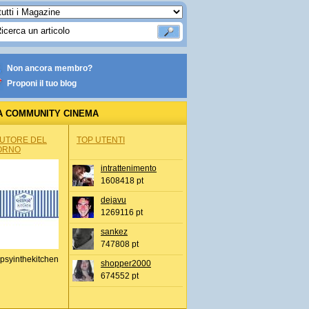
Non ancora membro?
Proponi il tuo blog
A COMMUNITY CINEMA
AUTORE DEL
TOP UTENTI
ORNO
intrattenimento
1608418 pt
dejavu
1269116 pt
sankez
747808 pt
psyinthekitchen
shopper2000
674552 pt