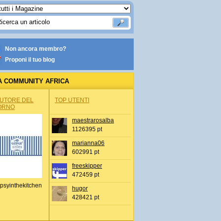
Non ancora membro?
Proponi il tuo blog
A COMMUNITY AFRICA
AUTORE DEL
TOP UTENTI
ORNO
maestrarosalba
1126395 pt
marianna06
602991 pt
freeskipper
472459 pt
psyinthekitchen
hugor
428421 pt