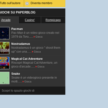
Tutto sull'autore
Diventa membro
 GIOCHI SU PAPERBLOG
Arcade
Casino'
Rompicapo
Pacman
Pac-Man é un video gioco creato nel
1979 da Toru......
Gioca
Nostradamus
Nostradamus è un gioco " shoot them
up" con una......
Gioca
Magical Cat Adventure
Riscopri Magical Cat Adventure, un
gioco d'arcade......
Gioca
Snake
Snake è un videogioco presente in
molti......
Gioca
Scopri lo spazio giochi di