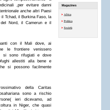
dicinali ,per evitare danni
Magazines
ttentrionale anche altri Paesi
Africa
il Tchad, il Burkina Faso, la
Politica
a del Nord, il Camerun e il
Società
nanti con il Mali dove, ai
he le frontiere venissero
i si sono rifugiati e dove
ughi allestiti alla bene e
che si possono facilmente
ssimativo della Caritas
ubsahariana sono a rischio
ersone( ieri dicevamo, ad
coltura in Niger, che quasi