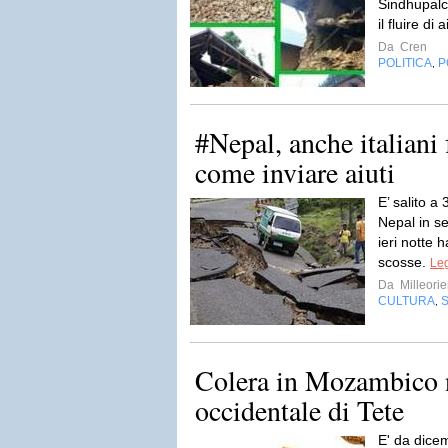
Sindhupalc
il fluire di 
Da
Cren
POLITICA
P
,
#Nepal, anche italiani 
come inviare aiuti
E’ salito a 
Nepal in se
ieri notte h
scosse.
Leg
Da
Milleorie
CULTURA
,
Colera in Mozambico n
occidentale di Tete
E' da dice