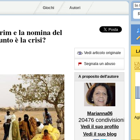
Giochi
Autori
erim e la nomina del
nto è la crisi?
L
Vedi articolo originale
L'
Segnala un abuso
GI
A proposito dell'autore
Marianna06
Agi
20476
condivisioni
Vedi il suo profilo
Vedi il suo blog