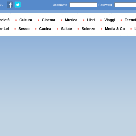
 su
Username
Password
ocietà
Cultura
Cinema
Musica
Libri
Viaggi
Tecnol
er Lei
Sesso
Cucina
Salute
Scienze
Media & Co