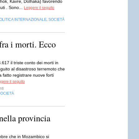
hok, Kavre, Dolhaka) favorendo
aiuti . Sono...
Leggere il seguito
OLITICA INTERNAZIONALE
SOCIETÀ
,
fra i morti. Ecco
3.617 il triste conto dei morti in
guito al disastroso terremoto che
a fatto registrare nuove forti
gere il seguito
nti
SOCIETÀ
ella provincia
mbre che in Mozambico si