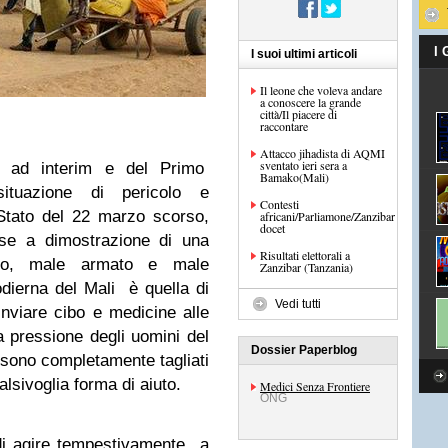
I
I suoi ultimi articoli
Il leone che voleva andare
a conoscere la grande
città/Il piacere di
raccontare
Attacco jihadista di AQMI
sventato ieri sera a
e ad interim e del Primo
Bamako(Mali)
situazione di pericolo e
Contesti
 Stato del 22 marzo scorso,
africani/Parliamone/Zanzibar
docet
ese a dimostrazione di una
Risultati elettorali a
rcito, male armato e male
Zanzibar (Tanzania)
dierna del Mali è quella di
Vedi tutti
inviare cibo e medicine alle
a pressione degli uomini del
Dossier Paperblog
, sono completamente tagliati
alsivoglia forma di aiuto.
Medici Senza Frontiere
ONG
 di agire tempestivamente a