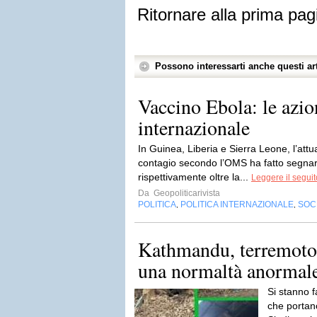
Ritornare alla prima pag
Possono interessarti anche questi art
Vaccino Ebola: le azio
internazionale
In Guinea, Liberia e Sierra Leone, l’attu
contagio secondo l’OMS ha fatto segnare
rispettivamente oltre la...
Leggere il seguit
Da
Geopoliticarivista
POLITICA
POLITICA INTERNAZIONALE
SOC
,
,
Kathmandu, terremoto:
una normaltà anormal
Si stanno 
che portano 