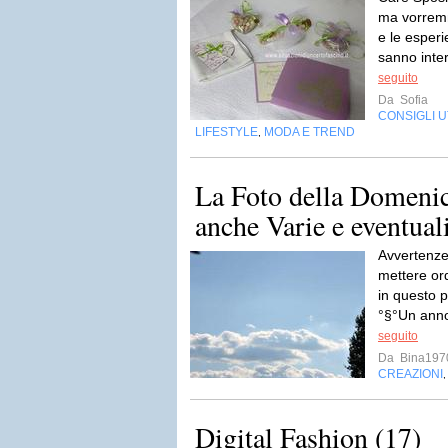
ma vorremm
e le esper
sanno inter
seguito
Da
Sofia
CONSIGLI UT
LIFESTYLE
MODA E TREND
,
La Foto della Domenic
anche Varie e eventual
Avvertenze
mettere ord
in questo p
°§°Un anno 
seguito
Da
Bina197
CREAZIONI
Digital Fashion (17)