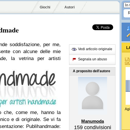
Giochi
Autori
ndmade
ande soddisfazione, per me,
L
Vedi articolo originale
sente con alcune delle mie
de, la vetrina per artisti
L'
Segnala un abuso
GI
A proposito dell'autore
Agi
oro che, come me, hanno la
ico e di originale. Se vi fa
Manumoda
esentazione: Publihandmade:
159
condivisioni