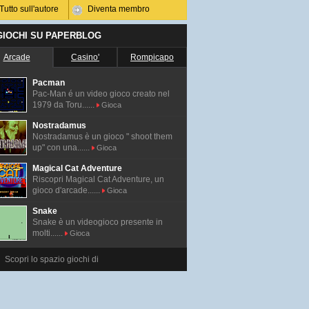
Tutto sull'autore
Diventa membro
 GIOCHI SU PAPERBLOG
Arcade
Casino'
Rompicapo
Pacman
Pac-Man é un video gioco creato nel
1979 da Toru......
Gioca
Nostradamus
Nostradamus è un gioco " shoot them
up" con una......
Gioca
Magical Cat Adventure
Riscopri Magical Cat Adventure, un
gioco d'arcade......
Gioca
Snake
Snake è un videogioco presente in
molti......
Gioca
Scopri lo spazio giochi di