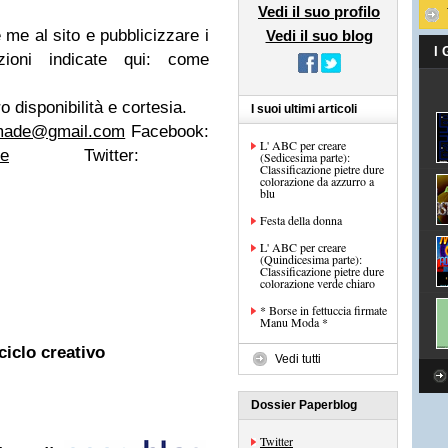
Vedi il suo profilo
me al sito e pubblicizzare i
Vedi il suo blog
I
uzioni indicate qui: come
ro disponibilità e cortesia.
I suoi ultimi articoli
dmade@gmail.com
Facebook:
L' ABC per creare
de
Twitter:
(Sedicesima parte):
Classificazione pietre dure
colorazione da azzurro a
blu
Festa della donna
L' ABC per creare
(Quindicesima parte):
Classificazione pietre dure
colorazione verde chiaro
* Borse in fettuccia firmate
Manu Moda *
iclo creativo
Vedi tutti
Dossier Paperblog
Twitter