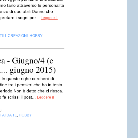
o farlo attraverso le personalità
ienze di due abili Donne che
pretare i sogni per...
Leggere il
ILI
CREAZIONI
HOBBY
,
,
,
a - Giugno/4 (e
i... giugno 2015)
.In queste righe cercherò di
ine tra i pensieri che ho in testa
eriodo.Non è detto che ci riesca.
fa scrissi il post...
Leggere il
0
FAI DA TE
HOBBY
,
,