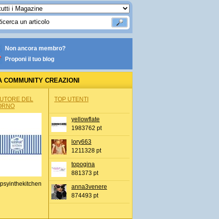
Non ancora membro?
Proponi il tuo blog
A COMMUNITY CREAZIONI
AUTORE DEL
TOP UTENTI
ORNO
yellowflate
1983762 pt
lory663
1211328 pt
topogina
881373 pt
psyinthekitchen
anna3venere
874493 pt