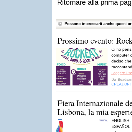
Ritornare alla prima pag
Possono interessarti anche questi art
Prossimo evento: Rock
Ci ho pensa
computer da
deciso che
raccontand
Leggere il s
Da
Beadsand
CREAZIONI
Fiera Internazionale de
Lisbona, la mia esperi
ENGLISH 
ESPAÑOL 