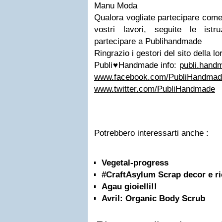
Manu Moda
Qualora vogliate partecipare come 
vostri lavori, seguite le istr
partecipare a Publihandmade
Ringrazio i gestori del sito della lo
Publi
♥
Handmade
info:
publi.han
www.facebook.com/PubliHandma
www.twitter.com/PubliHandmade
Potrebbero interessarti anche :
Vegetal-progress
#CraftAsylum Scrap decor e ric
Agau gioielli!!
Avril: Organic Body Scrub