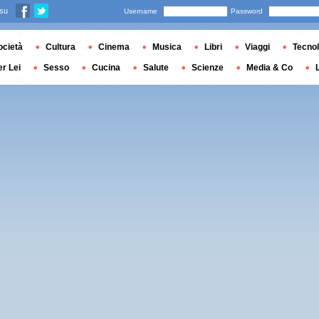
 su
Username
Password
ocietà
Cultura
Cinema
Musica
Libri
Viaggi
Tecnol
er Lei
Sesso
Cucina
Salute
Scienze
Media & Co