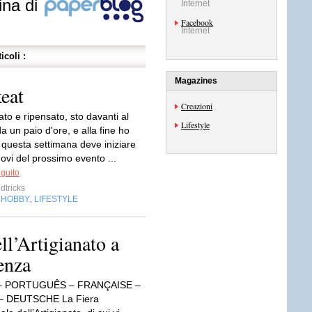
ina di
Internet
Facebook
Internet
icoli :
Magazines
eat
Creazioni
to e ripensato, sto davanti al
Lifestyle
 un paio d'ore, e alla fine ho
 questa settimana deve iniziare
ovi del prossimo evento ...
eguito
tricks
HOBBY
LIFESTYLE
,
,
ll’Artigianato a
enza
– PORTUGUÊS – FRANÇAISE –
– DEUTSCHE La Fiera