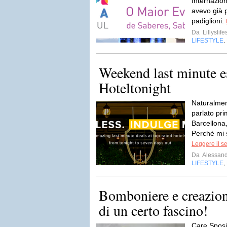
Internaziona
avevo già p
padiglioni.
Da
Lillyslife
LIFESTYLE
,
Weekend last minute e
Hoteltonight
Naturalment
parlato pr
Barcellona
Perché mi 
Leggere il s
Da
Alessan
LIFESTYLE
,
Bomboniere e creazion
di un certo fascino!
Care Sposin