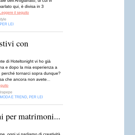
le dell’Artigianato, di cui vi
arlato qui, è divisa in 3
Leggere il seguito
style
PER LEI
stivi con
e di Hoteltonight vi ho già
ima e dopo la mia esperienza a
, perché tornarci sopra dunque?
sa che ancora non avete...
eguito
drapepe
MODA E TREND
PER LEI
,
i per matrimoni...
e, oggi vi parliamo di creatività,