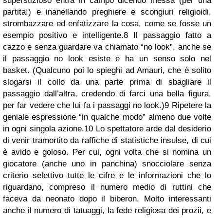
superstizioso entra in campo dicendo messa (per una
partita!) e inanellando preghiere e scongiuri religioidi,
strombazzare ed enfatizzare la cosa, come se fosse un
esempio positivo e intelligente.
8
Il passaggio fatto a
cazzo e senza guardare va chiamato “no look”, anche se
il passaggio no look esiste e ha un senso solo nel
basket. (Qualcuno poi lo spieghi ad Amauri, che è solito
slogarsi il collo da una parte prima di sbagliare il
passaggio dall’altra, credendo di farci una bella figura,
per far vedere che lui fa i passaggi no look.)
9
Ripetere la
geniale espressione “in qualche modo” almeno due volte
in ogni singola azione.
10
Lo spettatore arde dal desiderio
di venir tramortito da raffiche di statistiche insulse, di cui
è avido e goloso. Per cui, ogni volta che si nomina un
giocatore (anche uno in panchina) snocciolare senza
criterio selettivo tutte le cifre e le informazioni che lo
riguardano, compreso il numero medio di ruttini che
faceva da neonato dopo il biberon. Molto interessanti
anche il numero di tatuaggi, la fede religiosa dei prozii, e