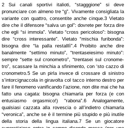
2
Sui canali sportivi italioti, “stagggione” si deve
pronunciare con almeno tre “g”. Vivamente consigliata la
variante con quattro, consentite anche cinque.
3
Vietato
dire che il difensore “salva un gol”: dovrete per forza dire
che egli “si immola”. Vietato “cross pericoloso”: bisogna
dire “cross interessante”. Vietato “mischia furibonda”:
bisogna dire “la palla restalllì”.
4
Proibito anche dire
banalmente “settimo minuto”, “trentaseiesimo minuto”:
sempre “sette sul cronometro”, “trentasei sul cronome-
tro”, scassare la minchia a sfinimento, con ‘sto cazzo di
cronometro.
5
Se un pirla invece di crossare di sinistro
s’intorcignaccola in giravolta col tacco interno destro per
fare il fenomeno vanificando l’azione, non dite mai che ha
fatto una cagata: bisogna chiamarla per forza (e con
entusiasmo orgasmico!) “rabona”.
6
Analogamente,
qualsiasi cazzata alla rovescia o all’indietro chiamarla
“veronica”, anche se è il termine più stupido e più inutile
della storia della lingua italiana.
7
Se un giocatore