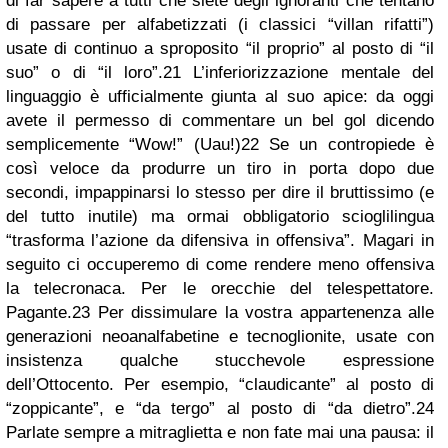
di far sapere a tutti che siete degli ignoranti che tentano
di passare per alfabetizzati (i classici “villan rifatti”)
usate di continuo a sproposito “il proprio” al posto di “il
suo” o di “il loro”.
21
L’inferiorizzazione mentale del
linguaggio è ufficialmente giunta al suo apice: da oggi
avete il permesso di commentare un bel gol dicendo
semplicemente “Wow!” (Uau!)
22
Se un contropiede è
così veloce da produrre un tiro in porta dopo due
secondi, impappinarsi lo stesso per dire il bruttissimo (e
del tutto inutile) ma ormai obbligatorio scioglilingua
“trasforma l’azione da difensiva in offensiva”. Magari in
seguito ci occuperemo di come rendere meno offensiva
la telecronaca. Per le orecchie del telespettatore.
Pagante.
23
Per dissimulare la vostra appartenenza alle
generazioni neoanalfabetine e tecnoglionite, usate con
insistenza qualche stucchevole espressione
dell’Ottocento.
Per esempio, “claudicante” al posto di
“zoppicante”, e “da tergo” al posto di “da dietro”.
24
Parlate sempre a mitraglietta e non fate mai una pausa: il