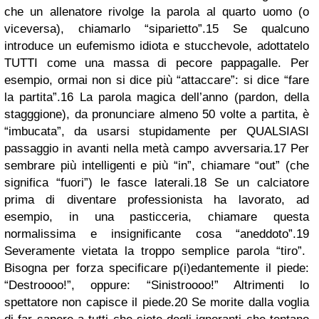
che un allenatore rivolge la parola al quarto uomo (o
viceversa), chiamarlo “siparietto”.
15
Se qualcuno
introduce un eufemismo idiota e stucchevole, adottatelo
TUTTI come una massa di pecore pappagalle. Per
esempio, ormai non si dice più “attaccare”: si dice “fare
la partita”.
16
La parola magica dell’anno (pardon, della
stagggione), da pronunciare almeno 50 volte a partita, è
“imbucata”, da usarsi stupidamente per QUALSIASI
passaggio in avanti nella metà campo avversaria.
17
Per
sembrare più intelligenti e più “in”, chiamare “out” (che
significa “fuori”) le fasce laterali.
18
Se un calciatore
prima di diventare professionista ha lavorato, ad
esempio, in una pasticceria, chiamare questa
normalissima e insignificante cosa “aneddoto”.
19
Severamente vietata la troppo semplice parola “tiro”.
Bisogna per forza specificare p(i)edantemente il piede:
“Destroooo!”, oppure: “Sinistroooo!” Altrimenti lo
spettatore non capisce il piede.
20
Se morite dalla voglia