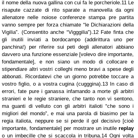
il nome della nuova gallina con cui fa le porcheriole.
11
Le
risapute cazzate di rito sparate a manovella da ogni
allenatore nelle noiose conferenze stampa pre partita
vanno sempre per forza chiamate “le Dichiarazioni della
Vigilia”. (Consentito anche “Vigggilia”).
12
Fate finta che
gli inutili inviati a bordocampo (addirittura uno per
panchina!) per riferire sui peti degli allenatori abbiano
davvero una funzione essenziale [volevo dire importante,
fondamentale], e non siano un modo di collocare e
stipendiare altri vostri colleghi meno bravi a spese degli
abbonati. Ricordatevi che un giorno potrebbe toccare a
vostro figlio, o a vostra cugina (cugggina).
13
In caso di
errori, fate pure i ganassa infamando a morte gli arbitri
stranieri e le regie straniere, che tanto non vi sentono,
ma guanti di velluto con gli arbitri italioti “che sono i
migliori del mondo”, e mai una parola di biasimo per la
regia italiota, neppure se si perde il gol decisivo [cioè
importante, fondamentale] per mostrare un inutile
replay
o un imbecille che si scaccola in tribuna.
14
Ogni volta