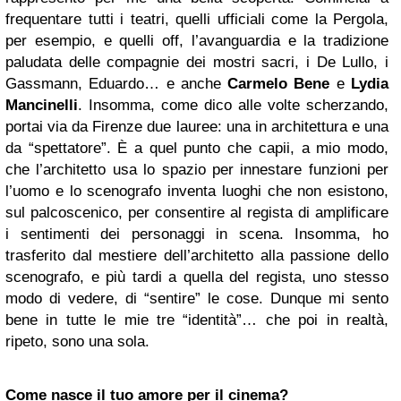
frequentare tutti i teatri, quelli ufficiali come la Pergola,
per esempio, e quelli off, l’avanguardia e la tradizione
paludata delle compagnie dei mostri sacri, i De Lullo, i
Gassmann, Eduardo… e anche
Carmelo Bene
e
Lydia
Mancinelli
. Insomma, come dico alle volte scherzando,
portai via da Firenze due lauree: una in architettura e una
da “spettatore”. È a quel punto che capii, a mio modo,
che l’architetto usa lo spazio per innestare funzioni per
l’uomo e lo scenografo inventa luoghi che non esistono,
sul palcoscenico, per consentire al regista di amplificare
i sentimenti dei personaggi in scena. Insomma, ho
trasferito dal mestiere dell’architetto alla passione dello
scenografo, e più tardi a quella del regista, uno stesso
modo di vedere, di “sentire” le cose. Dunque mi sento
bene in tutte le mie tre “identità”… che poi in realtà,
ripeto, sono una sola.
Come nasce il tuo amore per il cinema?