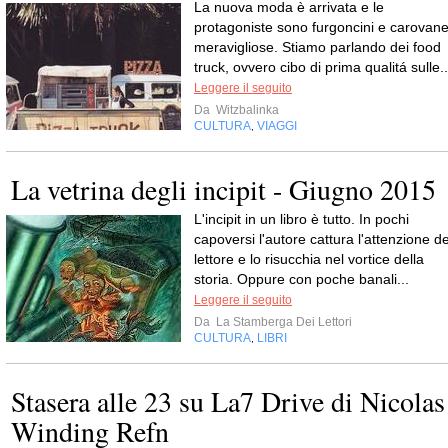
La nuova moda è arrivata e le
protagoniste sono furgoncini e carovan
meravigliose. Stiamo parlando dei food
truck, ovvero cibo di prima qualitá sulle..
Leggere il seguito
Da
Witzbalinka
CULTURA
VIAGGI
,
La vetrina degli incipit - Giugno 2015
L'incipit in un libro è tutto. In pochi
capoversi l'autore cattura l'attenzione de
lettore e lo risucchia nel vortice della
storia. Oppure con poche banali...
Leggere il seguito
Da
La Stamberga Dei Lettori
CULTURA
LIBRI
,
Stasera alle 23 su La7 Drive di Nicolas
Winding Refn