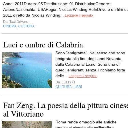
Anno: 2011Durata: 95'Distribuzione: 01 DistributionGenere:
AzioneNazionalita: USARegia: Nicolas Winding RefnDrive è un film de
2011 diretto da Nicolas Winding...
Leggere il seguito
Da
Taxi Drivers
CINEMA
CULTURA
,
Luci e ombre di Calabria
Sono "emigrante". Nel senso che sono
emigrata alla fine degli anni Novanta
dalla Calabria al Lazio. Sono una di
quegli emigranti senza il richiamo forte
delle...
Leggere il seguito
Da
Luz1971
CULTURA
LIBRI
,
Fan Zeng. La poesia della pittura cines
al Vittoriano
Roma rende omaggio alle antiche
tradizioni cinesi della calligrafia e