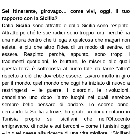
Sei itinerante, girovago… come vivi, oggi, il tuo
rapporto con la Sicilia?
Dalla
Sicilia
sono attratto e dalla Sicilia sono respinto.
Attratto perché le sue radici sono troppo forti, perché ha
una natura dentro che ti lega a qualcosa che magari non
esiste, è più che altro l’idea di un modo di sentire, di
essere. Respinto perché, appunto, sono troppi i
tradimenti quotidiani, le brutture, le miserie alle quali
questa terrà è sottoposta al punto tale da farne “altro”
rispetto a ciò che dovrebbe essere. Lavoro molto in giro
per il mondo, quel mondo che oggi ha iniziato di nuovo a
restringersi – le guerre, i disordini, le rivoluzioni,
cancellano uno dopo l’altro luoghi nei quali sarebbe
sempre bello pensare di andare. Lo scorso anno,
cercando la Sicilia altrove, ho girato un documentario in
Tunisia proprio sui siciliani che nell’Ottocento
emigravano, di notte e sui barconi – come i tunisini oggi
– in quel paese alla ricerca di una vita migliore. “Siciliani