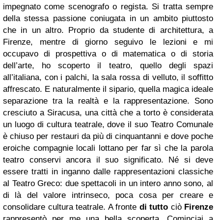
impegnato come scenografo o regista. Si tratta sempre
della stessa passione coniugata in un ambito piuttosto
che in un altro. Proprio da studente di architettura, a
Firenze, mentre di giorno seguivo le lezioni e mi
occupavo di prospettiva o di matematica o di storia
dell’arte, ho scoperto il teatro, quello degli spazi
all’italiana, con i palchi, la sala rossa di velluto, il soffitto
affrescato. E naturalmente il sipario, quella magica ideale
separazione tra la realtà e la rappresentazione. Sono
cresciuto a Siracusa, una città che a torto è considerata
un luogo di cultura teatrale, dove il suo Teatro Comunale
è chiuso per restauri da più di cinquantanni e dove poche
eroiche compagnie locali lottano per far sì che la parola
teatro conservi ancora il suo significato. Né si deve
essere tratti in inganno dalle rappresentazioni classiche
al Teatro Greco: due spettacoli in un intero anno sono, al
di là del valore intrinseco, poca cosa per creare e
consolidare cultura teatrale. A fronte
di tutto
ciò
Firenze
rappresentò per me una bella scoperta. Cominciai a