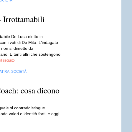
OCIETÀ
- Irrottamabili
abile De Luca eletto in
n i voti di De Mita. L'indagato
 non si dimette da
ario. E tanti altri che sostengono
il seguito
ATIRA
SOCIETÀ
,
Coach: cosa dicono
 quale si contraddistingue
e valori e identità forti, e oggi