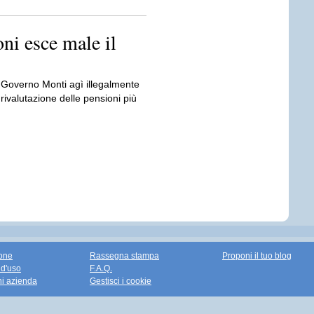
oni esce male il
l Governo Monti agì illegalmente
ivalutazione delle pensioni più
one
Rassegna stampa
Proponi il tuo blog
 d'uso
F.A.Q.
ni azienda
Gestisci i cookie