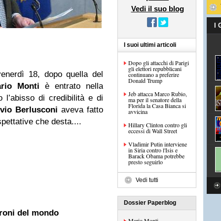
Vedi il suo blog
I
I suoi ultimi articoli
Dopo gli attacchi di Parigi
gli elettori repubblicani
enerdì 18, dopo quella del
continuano a preferire
Donald Trump
rio Monti
è entrato nella
Jeb attacca Marco Rubio,
l’abisso di credibilità e di
ma per il senatore della
Florida la Casa Bianca si
lvio Berlusconi
aveva fatto
avvicina
spettative che desta....
Hillary Clinton contro gli
eccessi di Wall Street
Vladimir Putin interviene
in Siria contro l'Isis e
Barack Obama potrebbe
presto seguirlo
Vedi tutti
Dossier Paperblog
adroni del mondo
Mario Monti