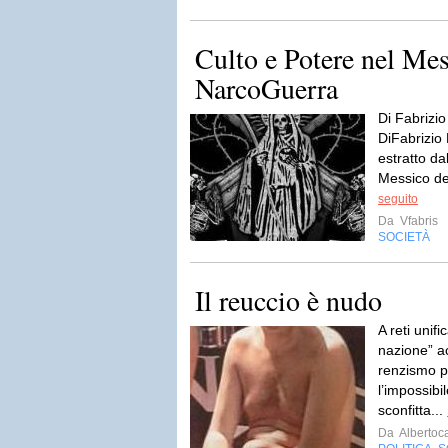
Culto e Potere nel Mes
NarcoGuerra
Di Fabrizi
DiFabrizio
estratto d
Messico dei
seguito
Da
Vfabris
SOCIETÀ
Il reuccio è nudo
A reti unif
nazione” a
renzismo p
l’impossibi
sconfitta...
Da
Albertoc