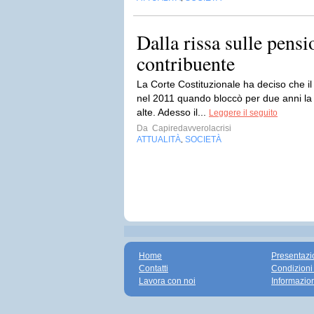
Dalla rissa sulle pensi
contribuente
La Corte Costituzionale ha deciso che i
nel 2011 quando bloccò per due anni la r
alte. Adesso il...
Leggere il seguito
Da
Capiredavverolacrisi
ATTUALITÀ
SOCIETÀ
,
Home
Presentazi
Contatti
Condizioni
Lavora con noi
Informazio