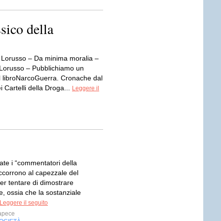
sico della
o Lorusso – Da minima moralia –
 Lorusso – Pubblichiamo un
al libroNarcoGuerra. Cronache dal
 Cartelli della Droga...
Leggere il
icate i “commentatori della
ccorrono al capezzale del
er tentare di dimostrare
le, ossia che la sostanziale
Leggere il seguito
apece