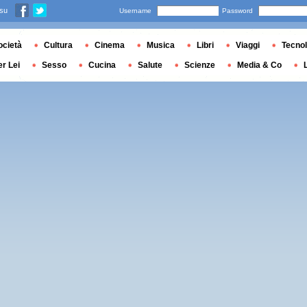
 su
Username
Password
ocietà
Cultura
Cinema
Musica
Libri
Viaggi
Tecnol
er Lei
Sesso
Cucina
Salute
Scienze
Media & Co