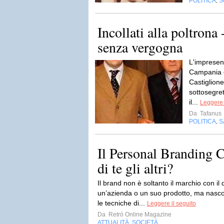
POLITICA
S
,
Incollati alla poltrona 
senza vergogna
L'impresent
Campania co
Castiglione
sottosegret
il...
Leggere 
Da
Tafanus
POLITICA
S
,
Il Personal Branding 
di te gli altri?
Il brand non è soltanto il marchio con il
un’azienda o un suo prodotto, ma nascond
le tecniche di...
Leggere il seguito
Da
Retrò Online Magazine
ATTUALITÀ
SOCIETÀ
,