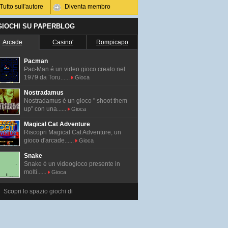
Tutto sull'autore
Diventa membro
 GIOCHI SU PAPERBLOG
Arcade
Casino'
Rompicapo
Pacman
Pac-Man é un video gioco creato nel
1979 da Toru......
Gioca
Nostradamus
Nostradamus è un gioco " shoot them
up" con una......
Gioca
Magical Cat Adventure
Riscopri Magical Cat Adventure, un
gioco d'arcade......
Gioca
Snake
Snake è un videogioco presente in
molti......
Gioca
Scopri lo spazio giochi di