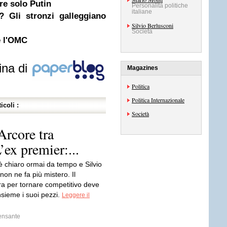
re solo Putin
Personalità politiche
italiane
? Gli stronzi galleggiano
Silvio Berlusconi
Società
e l'OMC
ina di
Magazines
Politica
Politica Internazionale
icoli :
Società
Arcore tra
’ex premier:...
 è chiaro ormai da tempo e Silvio
non ne fa più mistero. Il
ra per tornare competitivo deve
nsieme i suoi pezzi.
Leggere il
ensante