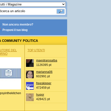
Non ancora membro?
Proponi il tuo blog
A COMMUNITY POLITICA
AUTORE DEL
TOP UTENTI
ORNO
maestrarosalba
1126395 pt
marianna06
602991 pt
freeskipper
472459 pt
psyinthekitchen
hugor
428421 pt