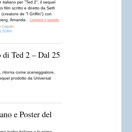
r italiano per "Ted 2", il sequel
to film scritto e diretto da Seth
(creatore de "I Griffin") con
berg, Amanda...
Leggere il seguito
o Caputo
LTURA
no di Ted 2 – Dal 25
in, ritorna come sceneggiatore,
 sequel prodotto da Universal
iano e Poster del
imo trailer italiano e le prime