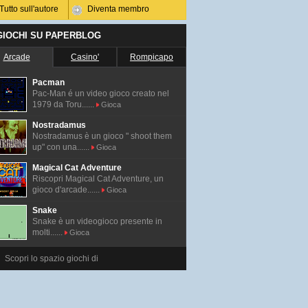
Tutto sull'autore
Diventa membro
 GIOCHI SU PAPERBLOG
Arcade
Casino'
Rompicapo
Pacman
Pac-Man é un video gioco creato nel
1979 da Toru......
Gioca
Nostradamus
Nostradamus è un gioco " shoot them
up" con una......
Gioca
Magical Cat Adventure
Riscopri Magical Cat Adventure, un
gioco d'arcade......
Gioca
Snake
Snake è un videogioco presente in
molti......
Gioca
Scopri lo spazio giochi di