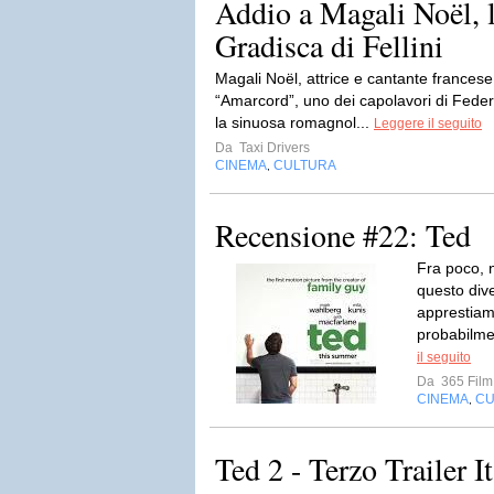
Addio a Magali Noël, l
Gradisca di Fellini
Magali Noël, attrice e cantante francese 
“Amarcord”, uno dei capolavori di Federi
la sinuosa romagnol...
Leggere il seguito
Da
Taxi Drivers
CINEMA
CULTURA
,
Recensione #22: Ted
Fra poco, n
questo dive
apprestiam
probabilme
il seguito
Da
365 Film
CINEMA
CU
,
Ted 2 - Terzo Trailer I