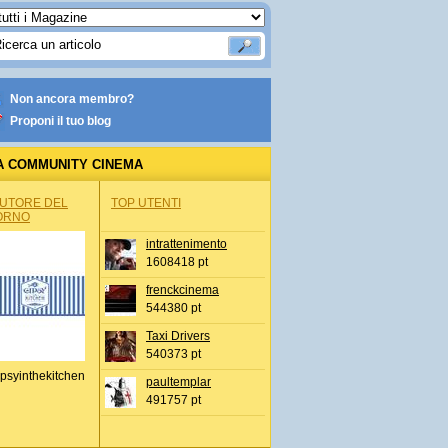
Non ancora membro?
Proponi il tuo blog
A COMMUNITY CINEMA
AUTORE DEL
TOP UTENTI
ORNO
intrattenimento
1608418 pt
frenckcinema
544380 pt
Taxi Drivers
540373 pt
psyinthekitchen
paultemplar
491757 pt