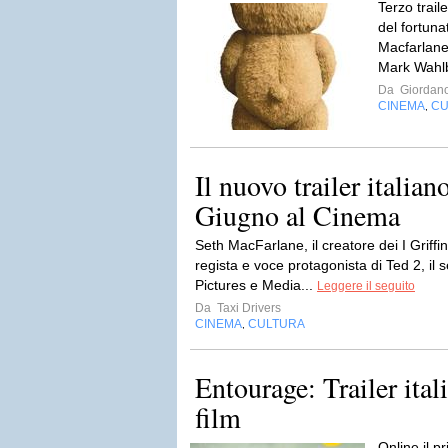
Terzo traile
del fortuna
Macfarlane 
Mark Wahl
Da
Giordan
CINEMA
CU
,
Il nuovo trailer italia
Giugno al Cinema
Seth MacFarlane, il creatore dei I Griff
regista e voce protagonista di Ted 2, il
Pictures e Media...
Leggere il seguito
Da
Taxi Drivers
CINEMA
CULTURA
,
Entourage: Trailer ital
film
Online il pr