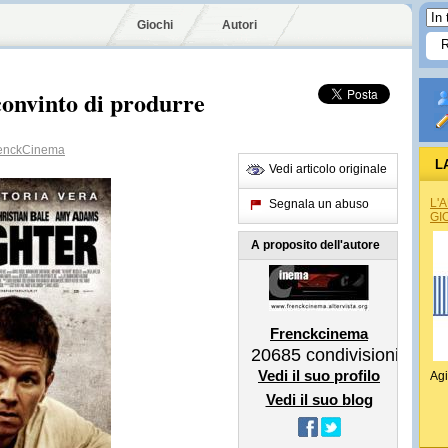
Giochi
Autori
onvinto di produrre
enckCinema
L
Vedi articolo originale
L'
Segnala un abuso
GI
A proposito dell'autore
Frenckcinema
20685
condivisioni
Vedi il suo profilo
Agi
Vedi il suo blog