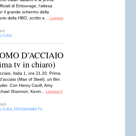
ficiali di Entourage, l’attesa
er il grande schermo della
rie della HBO, scritto e...
Leggere
ers
LTURA
 L’UOMO D’ACCIAIO
ima tv in chiaro)
ciaio, Italia 1, ore 21,20. Prima
d’acciaio (Man of Steel), un film
yder. Con Henry Cavill, Amy
hael Shannon, Kevin...
Leggere il
telli
LTURA
PROGRAMMI TV
,
,