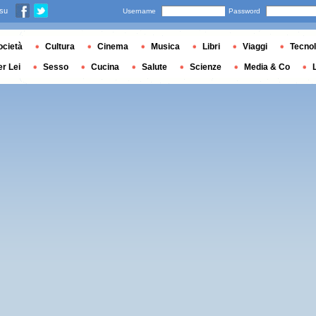
 su
Username
Password
ocietà
Cultura
Cinema
Musica
Libri
Viaggi
Tecnol
er Lei
Sesso
Cucina
Salute
Scienze
Media & Co