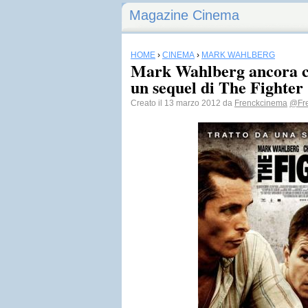
Magazine Cinema
HOME
›
CINEMA
›
MARK WAHLBERG
Mark Wahlberg ancora c
un sequel di The Fighter
Creato il 13 marzo 2012 da
Frenckcinema
@Fr