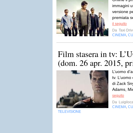
immagini uf
versione p
premiata se
il seguito
Da
Taxi Driv
CINEMA
CU
,
Film stasera in tv:
(dom. 26 apr. 2015, pr
L’uomo d’ac
tv. L’uomo 
di Zack Sn
Adams, Mic
seguito
Da
Luigiloca
CINEMA
CU
,
TELEVISIONE