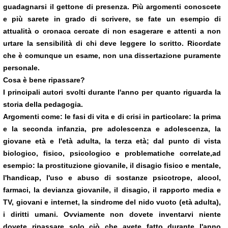
guadagnarsi il gettone di presenza. Più argomenti conoscete
e più sarete in grado di scrivere, se fate un esempio di
attualità o cronaca cercate di non esagerare e attenti a non
urtare la sensibilità di chi deve leggere lo scritto. Ricordate
che è comunque un esame, non una dissertazione puramente
personale.
Cosa è bene ripassare?
I principali autori svolti durante l'anno per quanto riguarda la
storia della pedagogia.
Argomenti come: le fasi di vita e di crisi in particolare: la prima
e la seconda infanzia, pre adolescenza e adolescenza, la
giovane età e l'età adulta, la terza età; dal punto di vista
biologico, fisico, psicologico e problematiche correlate,ad
esempio: la prostituzione giovanile, il disagio fisico e mentale,
l'handicap, l'uso e abuso di sostanze psicotrope, alcool,
farmaci, la devianza giovanile, il disagio, il rapporto media e
TV, giovani e internet, la sindrome del nido vuoto (età adulta),
i diritti umani. Ovviamente non dovete inventarvi niente
dovete ripassare solo ciò che avete fatto durante l'anno