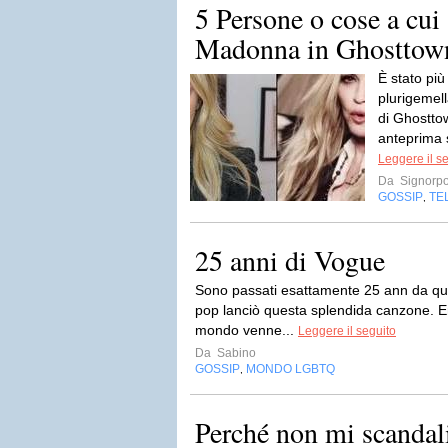
5 Persone o cose a cui
Madonna in Ghosttow
È stato più
plurigemel
di Ghostto
anteprima 
Leggere il s
Da
Signorp
GOSSIP
TE
,
25 anni di Vogue
Sono passati esattamente 25 ann da qu
pop lanciò questa splendida canzone. Er
mondo venne...
Leggere il seguito
Da
Sabino
GOSSIP
MONDO LGBTQ
,
Perché non mi scandal