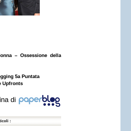
donna – Ossessione della
ogging 5a Puntata
 Upfronts
ina di
icoli :