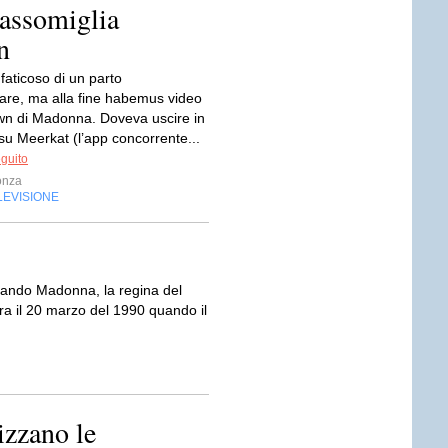
 assomiglia
n
 faticoso di un parto
lare, ma alla fine habemus video
wn di Madonna. Doveva uscire in
su Meerkat (l’app concorrente...
eguito
onza
LEVISIONE
ando Madonna, la regina del
a il 20 marzo del 1990 quando il
izzano le