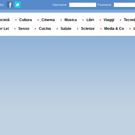
 su
Username
Password
ocietà
Cultura
Cinema
Musica
Libri
Viaggi
Tecnol
er Lei
Sesso
Cucina
Salute
Scienze
Media & Co