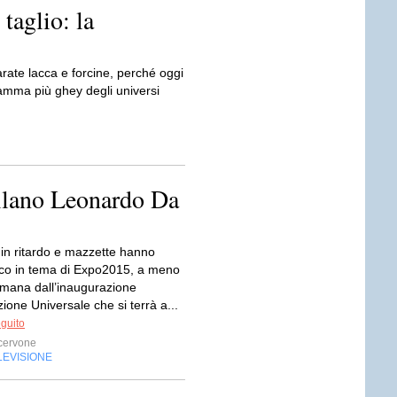
 taglio: la
ate lacca e forcine, perché oggi
gramma più ghey degli universi
ilano Leonardo Da
 in ritardo e mazzette hanno
co in tema di Expo2015, a meno
timana dall’inaugurazione
zione Universale che si terrà a...
eguito
cervone
LEVISIONE