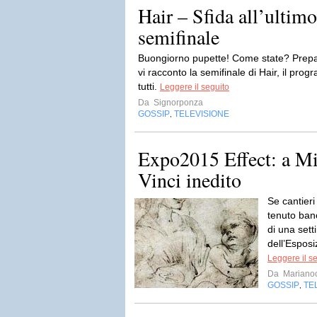
Hair – Sfida all’ultimo
semifinale
Buongiorno pupette! Come state? Prepar
vi racconto la semifinale di Hair, il pro
tutti.
Leggere il seguito
Da
Signorponza
GOSSIP
TELEVISIONE
,
Expo2015 Effect: a M
Vinci inedito
Se cantieri
tenuto ban
di una set
dell’Esposi
Leggere il s
Da
Mariano
GOSSIP
TE
,