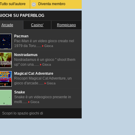
Tutto sull'autore
Diventa membro
 GIOCHI SU PAPERBLOG
Arcade
Casino'
Rompicapo
Pacman
Pac-Man é un video gioco creato nel
1979 da Toru......
Gioca
Nostradamus
Nostradamus è un gioco " shoot them
up" con una......
Gioca
Magical Cat Adventure
Riscopri Magical Cat Adventure, un
gioco d'arcade......
Gioca
Snake
Snake è un videogioco presente in
molti......
Gioca
Scopri lo spazio giochi di