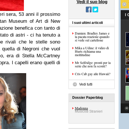
Vedi il suo blog
ri sera, 53 anni il prossimo
I
litan Museum of Art di New
I suoi ultimi articoli
azione benefica con tanto di
Damien: Bradley James e
ato di astri - ci ha tenuto a
la pacata reazione quando
si vede sul cartellone
te
rivali che le stelle sono
Mika a Udine: il video di
ha quella di Negroni che vuol
Hurts richiama una
moltitudine
lo, era di Stella McCartney
ra. I capelli erano quelli di
Mr Selfridge: pronti per la
serie che non fa sconti?
Cris Cab gay alle Hawaii?
Vedi tutti
Dossier Paperblog
Madonna
Musicisti Stranieri