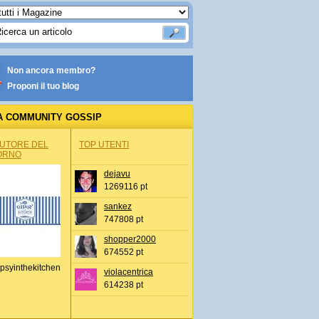
Non ancora membro?
Proponi il tuo blog
A COMMUNITY GOSSIP
AUTORE DEL
TOP UTENTI
ORNO
dejavu
1269116 pt
sankez
747808 pt
shopper2000
674552 pt
psyinthekitchen
violacentrica
614238 pt