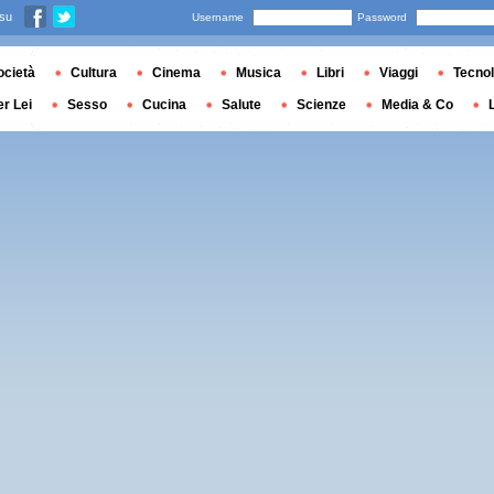
 su
Username
Password
ocietà
Cultura
Cinema
Musica
Libri
Viaggi
Tecnol
er Lei
Sesso
Cucina
Salute
Scienze
Media & Co