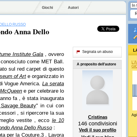
Giochi
Autori
 DELLO RUSSO
ondo Anna Dello
L
Segnala un abuso
ume Institute Gala
, ovvero
 conosciuto come MET Ball.
L'
A proposito dell'autore
GI
lato sul red carpet di questo
useum of Art
e organizzato in
 di Vogue America.
La serata
er McQueen
e per celebrare lo
anno fa , è stata inaugurata
 Savage Beauty
" in cui con
cessori , si ripercorre la sua
Agi
Cristinas
 meglio vestite , ecco
le 10
146
condivisioni
condo Anna Dello Russo
:
Vedi il suo profilo
Opta per la Couture.3 . Lavora