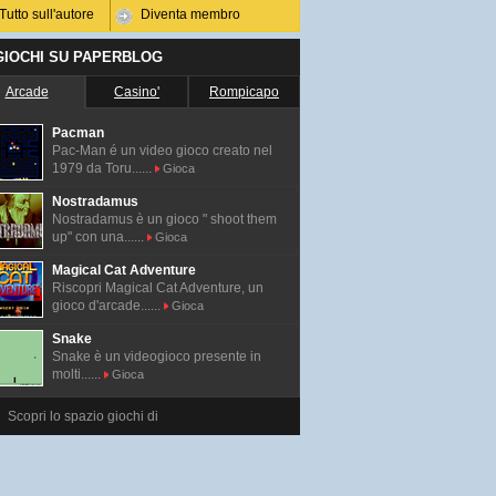
Tutto sull'autore
Diventa membro
 GIOCHI SU PAPERBLOG
Arcade
Casino'
Rompicapo
Pacman
Pac-Man é un video gioco creato nel
1979 da Toru......
Gioca
Nostradamus
Nostradamus è un gioco " shoot them
up" con una......
Gioca
Magical Cat Adventure
Riscopri Magical Cat Adventure, un
gioco d'arcade......
Gioca
Snake
Snake è un videogioco presente in
molti......
Gioca
Scopri lo spazio giochi di