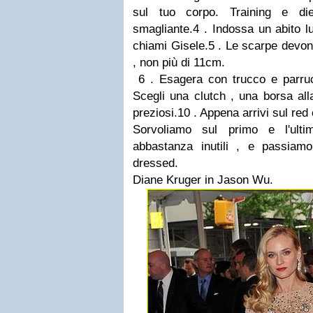
sul tuo corpo. Training e di
smagliante.4 . Indossa un abito l
chiami Gisele.5 . Le scarpe devono
, non più di 11cm.
6 . Esagera con trucco e parrucc
Scegli una clutch , una borsa alla
preziosi.10 . Appena arrivi sul red 
Sorvoliamo sul primo e l'ulti
abbastanza inutili , e passiamo 
dressed.
Diane Kruger in Jason Wu.