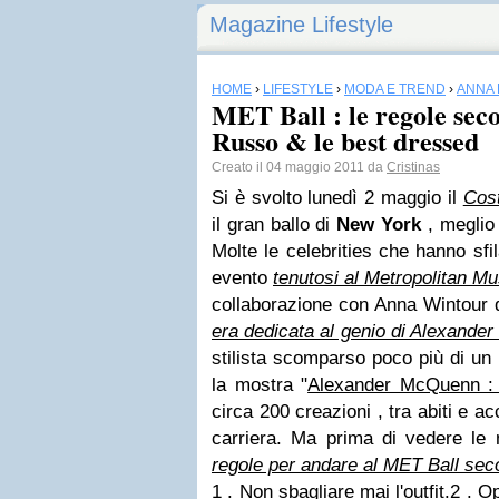
Magazine Lifestyle
HOME
›
LIFESTYLE
›
MODA E TREND
›
ANNA
MET Ball : le regole sec
Russo & le best dressed
Creato il 04 maggio 2011 da
Cristinas
Si è svolto lunedì 2 maggio il
Cost
il gran ballo di
New York
, meglio
Molte le celebrities che hanno sfi
evento
tenutosi al Metropolitan M
collaborazione con Anna Wintour
era dedicata al genio di Alexand
stilista scomparso poco più di un 
la mostra "
Alexander McQuenn :
circa 200 creazioni , tra abiti e ac
carriera. Ma prima di vedere le
regole per andare al MET Ball se
1 . Non sbagliare mai l'outfit.2 . 