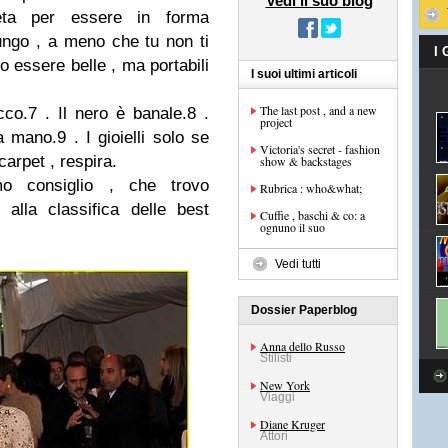
Vedi il suo blog
eta per essere in forma
ungo , a meno che tu non ti
I
 essere belle , ma portabili
I suoi ultimi articoli
The last post , and a new
o.7 . Il nero è banale.8 .
project
 mano.9 . I gioielli solo se
Victoria's secret - fashion
carpet , respira.
show & backstages
mo consiglio , che trovo
Rubrica : who&what;
alla classifica delle best
Cuffie , baschi & co: a
ognuno il suo
Vedi tutti
Dossier Paperblog
Anna dello Russo
Stilisti
New York
Viaggi
Diane Kruger
Attori