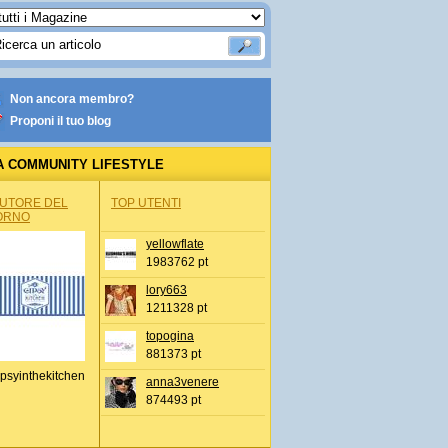
Non ancora membro?
Proponi il tuo blog
A COMMUNITY LIFESTYLE
AUTORE DEL
TOP UTENTI
ORNO
yellowflate
1983762 pt
lory663
1211328 pt
topogina
881373 pt
psyinthekitchen
anna3venere
874493 pt