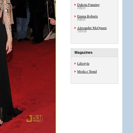
Dakota Fanning
Attori
Emma Roberts
Attori
Alexander McQueen
Stilisti
Magazines
Lifestyle
Moda e Trend