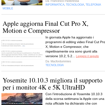
Da
Francesco Pastoressa
INFORMATICA
TECNOLOGIA
TELEFONIA
,
,
MOBILE
Apple aggiorna Final Cut Pro X,
Motion e Compressor
In giornata Apple ha aggiornato i
programmi di editing video Final Cut Pr
X, Motion e Compressor, che
rispettivamente ora sono giunti alla
versione 10.2, 5.2...
Leggere il seguito
Da
Macfordummies
TECNOLOGIA
Yosemite 10.10.3 migliora il supporto
per i monitor 4K e 5K UltraHD
Con l’introduzione di Yosemite 10.10.3
della scorsa settimana la Apple con una
nota ufficiale ha dichiarato che con