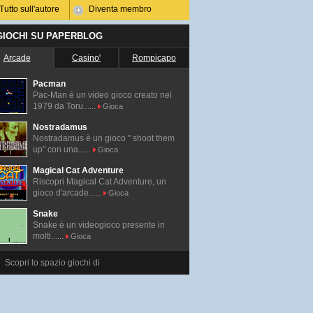
Tutto sull'autore
Diventa membro
 GIOCHI SU PAPERBLOG
Arcade
Casino'
Rompicapo
Pacman
Pac-Man é un video gioco creato nel
1979 da Toru......
Gioca
Nostradamus
Nostradamus è un gioco " shoot them
up" con una......
Gioca
Magical Cat Adventure
Riscopri Magical Cat Adventure, un
gioco d'arcade......
Gioca
Snake
Snake è un videogioco presente in
molti......
Gioca
Scopri lo spazio giochi di