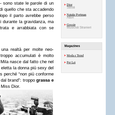
– sono state le parole di un
Dior
Stilisti
di quello che sta accadendo
Natalie Portman
opo il parto avrebbe perso
Attori
 durante la gravidanza, ma
Gossip
trata e arrabbiata con se
Musicisti Stranieri
Magazines
 una realtà per molte neo-
i troppo accumulati è molto
Moda e Trend
 Mila nasce dal fatto che nel
Per Lei
eletta la donna più sexy del
s perché “non più conforme
 dal brand”: troppo
grassa e
 Miss Dior.