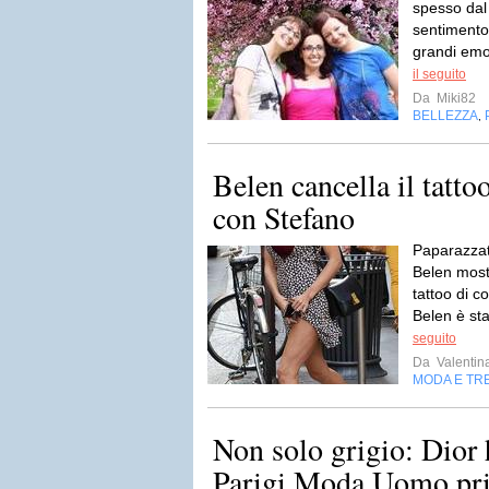
spesso dal
sentimento 
grandi emo
il seguito
Da
Miki82
BELLEZZA
,
Belen cancella il tatto
con Stefano
Paparazzat
Belen mostr
tattoo di c
Belen è st
seguito
Da
Valentin
MODA E TR
Non solo grigio: Dior
Parigi Moda Uomo pri