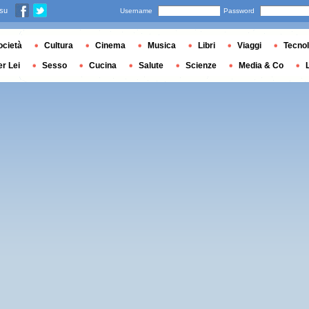
 su
Username
Password
ocietà
Cultura
Cinema
Musica
Libri
Viaggi
Tecnol
er Lei
Sesso
Cucina
Salute
Scienze
Media & Co