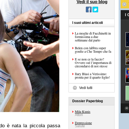
Vedi il suo blog
I
I suoi ultimi articoli
La moglie di Facchinetti in
formissima a due
settimane dal parto
Belen con labbra super
gonfie a Che Tempo che fa
E se non ce la faccio?
Ovvero sul l’importanza di
circondarsi di noi stesse
Ilary Blasi a Verissimo:
pronta per il quarto figlio!
Vedi tutti
Dossier Paperblog
Mila Kunis
Attori
Depressione
do è nata la piccola passa
Salute