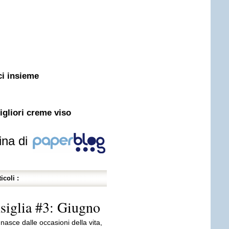
ci insieme
gliori creme viso
ina di
icoli :
nsiglia #3: Giugno
 nasce dalle occasioni della vita,