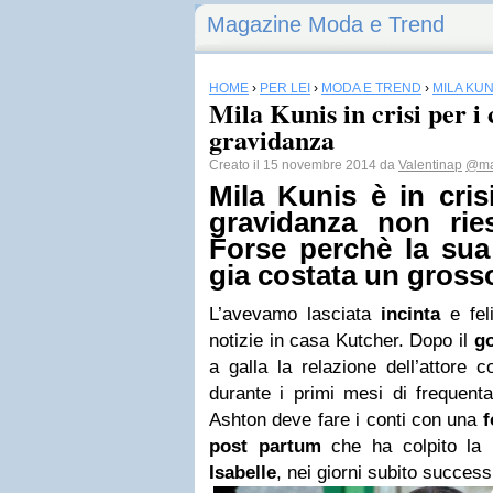
Magazine Moda e Trend
HOME
›
PER LEI
›
MODA E TREND
›
MILA KUN
Mila Kunis in crisi per i 
gravidanza
Creato il 15 novembre 2014 da
Valentinap
@ma
Mila Kunis
è in cris
gravidanza non rie
Forse perchè la sua
gia costata un gross
L’avevamo lasciata
incinta
e fel
notizie in casa Kutcher. Dopo il
g
a galla la relazione dell’attore 
durante i primi mesi di frequen
Ashton deve fare i conti con una
f
post partum
che ha colpito la 
Isabelle
, nei giorni subito successi