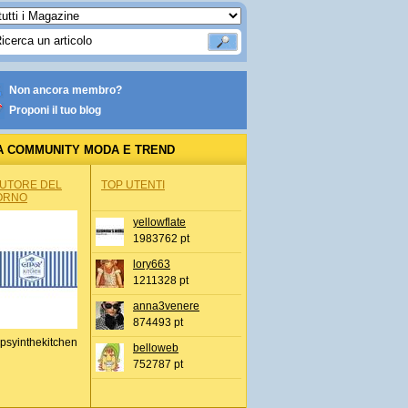
Non ancora membro?
Proponi il tuo blog
A COMMUNITY MODA E TREND
AUTORE DEL
TOP UTENTI
ORNO
yellowflate
1983762 pt
lory663
1211328 pt
anna3venere
874493 pt
psyinthekitchen
belloweb
752787 pt