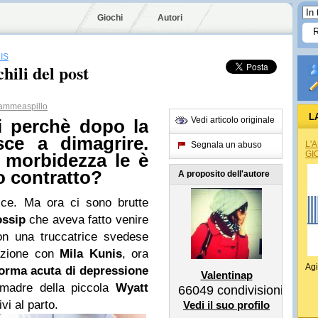
Giochi
Autori
IS
chili del post
mmeaspillo
L
Vedi articolo originale
i perchè dopo la
sce a dimagrire.
L'
Segnala un abuso
GI
 morbidezza le è
o contratto?
A proposito dell'autore
ice. Ma ora ci sono brutte
ossip
che aveva fatto venire
con una truccatrice svedese
tazione con
Mila Kunis
, ora
Agi
orma acuta di
depressione
Valentinap
madre della piccola
Wyatt
66049
condivisioni
vi al parto.
Vedi il suo profilo