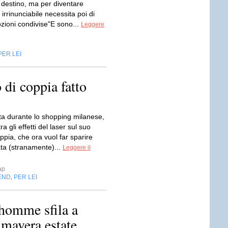
 destino, ma per diventare
irrinunciabile necessita poi di
zioni condivise"E sono...
Leggere
PER LEI
o di coppia fatto
a durante lo shopping milanese,
a gli effetti del laser sul suo
oppia, che ora vuol far sparire
ata (stranamente)...
Leggere il
ap
END
PER LEI
,
 homme sfila a
mavera estate