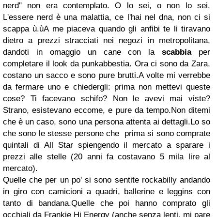
nerd" non era contemplato. O lo sei, o non lo sei.
L'essere nerd è una malattia, ce l'hai nel dna, non ci si
scappa ù.ù
A me piaceva quando gli anfibi te li tiravano
dietro a prezzi stracciati nei negozi in metropolitana,
dandoti in omaggio un cane con la
scabbia
per
completare il look da punkabbestia. Ora ci sono da Zara,
costano un sacco e sono pure brutti.
A volte mi verrebbe
da fermare uno e chiedergli: prima non mettevi queste
cose? Ti facevano schifo? Non le avevi mai viste?
Strano, esistevano eccome, e pure da tempo.
Non ditemi
che è un caso, sono una persona attenta ai dettagli.
Lo so
che sono le stesse persone che prima si sono comprate
quintali di All Star spiengendo il mercato a sparare i
prezzi alle stelle (20 anni fa costavano 5 mila lire al
mercato).
Quelle che per un po' si sono sentite rockabilly andando
in giro con camicioni a quadri, ballerine e leggins con
tanto di bandana.
Quelle che poi hanno comprato gli
occhiali da Frankie Hi Energy (anche senza lenti, mi pare