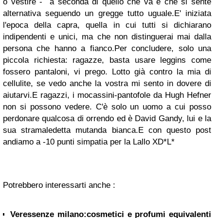
o vestire - a seconda di quello che va e che si sente
alternativa seguendo un gregge tutto uguale.
E' iniziata
l'epoca della capra, quella in cui tutti si dichiarano
indipendenti e unici, ma che non distinguerai mai dalla
persona che hanno a fianco.
Per concludere, solo una
piccola richiesta: ragazze, basta usare leggins come
fossero pantaloni, vi prego. Lotto già contro la mia di
cellulite, se vedo anche la vostra mi sento in dovere di
aiutarvi.
E ragazzi, i mocassini-pantofole da Hugh Hefner
non si possono vedere. C'è solo un uomo a cui posso
perdonare qualcosa di orrendo ed è David Gandy, lui e la
sua stramaledetta mutanda bianca.
E con questo post
andiamo a -10 punti simpatia per la Lallo XD
*L*
Potrebbero interessarti anche :
Veressenze milano:cosmetici e profumi equivalenti