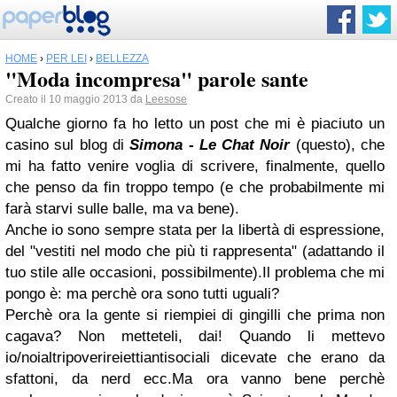
HOME
›
PER LEI
›
BELLEZZA
"Moda incompresa" parole sante
Creato il 10 maggio 2013 da
Leesose
Qualche giorno fa ho letto un post che mi è piaciuto un
casino sul blog di
Simona - Le Chat Noir
(
questo
), che
mi ha fatto venire voglia di scrivere, finalmente, quello
che penso da fin troppo tempo (e che probabilmente mi
farà starvi sulle balle, ma va bene).
Anche io sono sempre stata per la libertà di espressione,
del "vestiti nel modo che più ti rappresenta" (adattando il
tuo stile alle occasioni, possibilmente).
Il problema che mi
pongo è: ma perchè ora sono tutti uguali?
Perchè ora la gente si riempiei di gingilli che prima non
cagava? Non metteteli, dai! Quando li mettevo
io/noialtripoverireiettiantisociali dicevate che erano da
sfattoni, da nerd ecc.
Ma ora vanno bene perchè