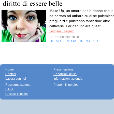
diritto di essere belle
Make Up, un amore per le donne che le
ha portato ad attirare su di se polemiche
pregiudizi e purtroppo tantissime altre
cattiverie. Per denunciare questi...
Leggere il seguito
Da
Yourfashionchic01
LIFESTYLE
MODA E TREND
PER LEI
,
,
Home
Presentazione
Contatti
Condizioni d'uso
Lavora con noi
Informazioni azienda
Rassegna stampa
Proponi il tuo blog
F.A.Q.
Gestisci i cookie