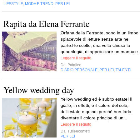
LIFESTYLE
MODA E TREND
PER LEI
,
,
Rapita da Elena Ferrante
Orfana della Ferrante, sono in un limbo
spiacevole di letture senza arte ne
parte.Ho scelto, una volta chiusa la
quadrilogia, di approcciare un manuale..
Leggere il seguito
Da
Patalice
DIARIO PERSONALE
PER LEI
TALENTI
,
,
Yellow wedding day
Yellow wedding ed è subito estate! Il
giallo, in effetti, è il colore del sole,
dell’estate e quindi perchè non farlo
diventare il colore principe di un...
Leggere il seguito
Da
Tulleeconfetti
PER LEI