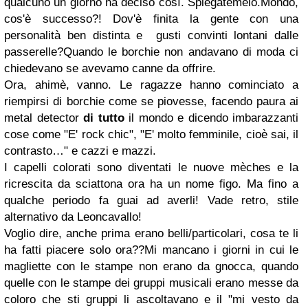
qualcuno un giorno ha deciso così. Spiegatemelo.
Mondo,
cos'è successo?! Dov'è finita la gente con una
personalità ben distinta e gusti convinti lontani dalle
passerelle?
Quando le borchie non andavano di moda ci
chiedevano se avevamo canne da offrire.
Ora, ahimè, vanno. Le ragazze hanno cominciato a
riempirsi di borchie come se piovesse, facendo paura ai
metal detector
di tutto
il mondo e dicendo imbarazzanti
cose come "E' rock chic", "E' molto femminile, cioè sai, il
contrasto…" e cazzi e mazzi.
I capelli colorati sono diventati le nuove mèches e la
ricrescita da sciattona ora ha un nome figo. Ma fino a
qualche periodo fa guai ad averli! Vade retro, stile
alternativo da Leoncavallo!
Voglio dire, anche prima erano belli/particolari, cosa te li
ha fatti piacere solo ora??
Mi mancano i giorni in cui le
magliette con le stampe non erano da gnocca, quando
quelle con le stampe dei gruppi musicali erano messe da
coloro che sti gruppi li ascoltavano e il "mi vesto da