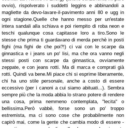
ovvio), rispolverato i suddetti leggins e abbinandoli a
magliette da devo-lavare-il-pavimento anni 80 e ugg in
ogni stagione.
Quelle che hanno messo per un'estate
intera sandali alla schiava e poi riempito di roba neon e
teschi qualunque cosa capitasse loro a tiro.
Sono le
stesse che prima ti guardavano di merda perchè in posti
fighi (ma fighi de che poi?!) ci vai con le scarpe da
ginnastica e i jeans un po' lisi, ma che ora vanno negli
stessi posti con scarpe da ginnastica, ovviamente
zeppate, e con jeans rotti. Ma di marca e comprati già
rotti. Quindi va bene.
Mi piace chi si esprime liberamente,
chi ha uno stile personale, anche a costo di essere
eccessivo (per i canoni a cui siamo abituati...).
Sembra
sempre più che la moda abbia lo strano potere di rendere
una cosa, prima nemmeno contemplata, "lecita" o
bellissima.
Però vabbè, forse sono un po' troppo
estremista, ma ci sono cose che probabilmente non
capirò mai, come la gente che cambia modo di essere -