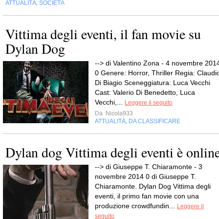
ATTUALITÀ
SOCIETÀ
,
Vittima degli eventi, il fan movie su
Dylan Dog
--> di Valentino Zona - 4 novembre 201
0 Genere: Horror, Thriller Regia: Claudi
Di Biagio Sceneggiatura: Luca Vecchi
Cast: Valerio Di Benedetto, Luca
Vecchi,...
Leggere il seguito
Da
Nicola933
ATTUALITÀ
DA CLASSIFICARE
,
Dylan dog Vittima degli eventi è onlin
--> di Giuseppe T. Chiaramonte - 3
novembre 2014 0 di Giuseppe T.
Chiaramonte. Dylan Dog Vittima degli
eventi, il primo fan movie con una
produzione crowdfundin...
Leggere il
seguito