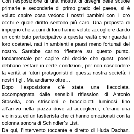
Con l’esposizione di una mostra di disegni delle scuole
primarie e secondarie di primo grado del paese, si è
voluto capire cosa vedono i nostri bambini con i loro
occhi e quale diritto sentono più caro. Una proposta di
impegno che alcuni di loro hanno voluto accogliere dando
un contributo partecipativo a questa realtà che riguarda i
loro coetanei, nati in ambienti e paesi meno fortunati del
nostro.
Sarebbe carino riflettere su questo punto,
fondamentale per capire chi decide che questi paesi
debbano restare in certe condizioni, per non nascondere
la verità ai futuri protagonisti di questa nostra società: i
nostri figli. Ma andiamo oltre…
Dopo l’esposizione c’è stata una fiaccolata,
accompagnata dalle sensibili riflessioni di Antonio
Stasolla, con striscioni e braccialetti luminosi fino
all’arrivo nella piazza dove ad accoglierci, c’erano una
violinista ed un tastierista che ci hanno emozionati con la
colonna sonora di Schindler’s List.
Da qui, l’intervento toccante e diretto di Huda Dachan,