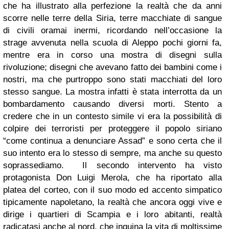
che ha illustrato alla perfezione la realtà che da anni
scorre nelle terre della Siria, terre macchiate di sangue
di civili oramai inermi, ricordando nell’occasione la
strage avvenuta nella scuola di Aleppo pochi giorni fa,
mentre era in corso una mostra di disegni sulla
rivoluzione; disegni che avevano fatto dei bambini come i
nostri, ma che purtroppo sono stati macchiati del loro
stesso sangue. La mostra infatti è stata interrotta da un
bombardamento causando diversi morti.
Stento a
credere che in un contesto simile vi era la possibilità di
colpire dei terroristi per proteggere il popolo siriano
“come continua a denunciare Assad” e sono certa che il
suo intento era lo stesso di sempre, ma anche su questo
soprassediamo.
Il secondo intervento ha visto
protagonista Don Luigi Merola, che ha riportato alla
platea del corteo, con il suo modo ed accento simpatico
tipicamente napoletano, la realtà che ancora oggi vive e
dirige i quartieri di Scampia e i loro abitanti, realtà
radicatasi anche al nord, che inquina la vita di moltissime