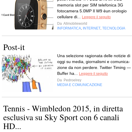
memoria slot per SIM telefonica 3G
fotocamera 5.0MP Il W9 èun orologio
cellulare di...
Leggere il seguito
Da
Allmobileworld
INFORMATICA
INTERNET
TECNOLOGIA
,
,
Post-it
Una sele­zione ragio­nata delle noti­zie di
oggi su media, gior­na­li­smi e comu­ni­ca­
zione da non perdere. Twit­ter Timing —
Buf­fer ha...
Leggere il seguito
Da
Pedroelrey
MEDIA E COMUNICAZIONE
Tennis - Wimbledon 2015, in diretta
esclusiva su Sky Sport con 6 canali
HD...