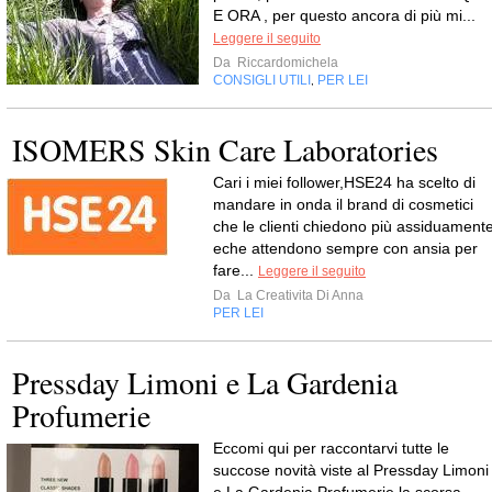
E ORA , per questo ancora di più mi...
Leggere il seguito
Da
Riccardomichela
CONSIGLI UTILI
PER LEI
,
ISOMERS Skin Care Laboratories
Cari i miei follower,HSE24 ha scelto di
mandare in onda il brand di cosmetici
che le clienti chiedono più assiduament
eche attendono sempre con ansia per
fare...
Leggere il seguito
Da
La Creativita Di Anna
PER LEI
Pressday Limoni e La Gardenia
Profumerie
Eccomi qui per raccontarvi tutte le
succose novità viste al Pressday Limoni
e La Gardenia Profumerie la scorsa