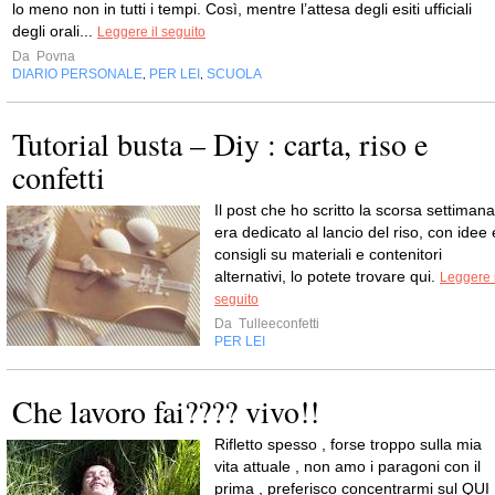
lo meno non in tutti i tempi. Così, mentre l’attesa degli esiti ufficiali
degli orali...
Leggere il seguito
Da
Povna
DIARIO PERSONALE
PER LEI
SCUOLA
,
,
Tutorial busta – Diy : carta, riso e
confetti
Il post che ho scritto la scorsa settimana
era dedicato al lancio del riso, con idee 
consigli su materiali e contenitori
alternativi, lo potete trovare qui.
Leggere i
seguito
Da
Tulleeconfetti
PER LEI
Che lavoro fai???? vivo!!
Rifletto spesso , forse troppo sulla mia
vita attuale , non amo i paragoni con il
prima , preferisco concentrarmi sul QUI