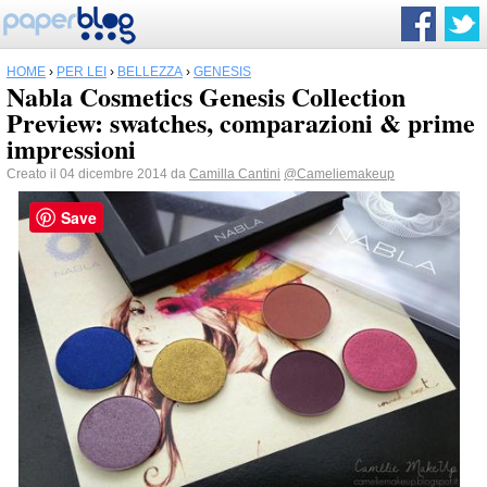
HOME
›
PER LEI
›
BELLEZZA
›
GENESIS
Nabla Cosmetics Genesis Collection
Preview: swatches, comparazioni & prime
impressioni
Creato il 04 dicembre 2014 da
Camilla Cantini
@Cameliemakeup
Save