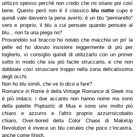
utilizzo spesso perché non credo che mi stiano poi così
bene. Questo però non è il classico
blu notte
cupo e
quindi vale davvero la pena averlo,
è un blu "pennarello"
vero e proprio, il blu a cui pensate quando pensate al
blu... non fa una piega no?
Provandolo sul braccio ho notato che macchia un po' la
pelle ed ho dovuto insistere leggermente di più per
toglierlo, vi consiglio quindi di utilizzarlo con un primer
sotto in modo che sia più facile struccarlo, e che non
dobbiate così strusciare troppo nella zona delicatissima
degli occhi.
Non ho blu simili, che ve lo dico a fare?
Romance in Rome è della Vintage Romance di Sleek ma
è più indaco, i due accanto non hanno nome ma sono
della palette Poptastic di Mua e sono uno molto più
chiaro e azzurro e l'altro proprio azzurro/cobalto
chiaro, Over-bored della Color Chaos di MakeUp
Revolution è invece un blu ceruleo che poco c'incastra,
anche come finish.