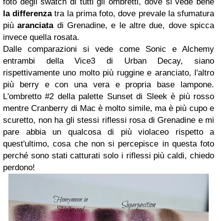
foto degli swatch di tutti gli ombretti, dove si vede bene
la differenza
tra la prima foto, dove prevale la sfumatura
più
aranciata
di Grenadine, e le altre due, dove spicca
invece quella rosata.
Dalle comparazioni si vede come Sonic e Alchemy
entrambi della Vice3 di Urban Decay, siano
rispettivamente uno molto più ruggine e aranciato, l'altro
più berry e con una vera e propria base lampone.
L'ombretto #2 della palette Sunset di Sleek è più rosso
mentre Cranberry di Mac è molto simile, ma è più cupo e
scuretto, non ha gli stessi riflessi rosa di Grenadine e mi
pare abbia un qualcosa di più violaceo rispetto a
quest'ultimo, cosa che non si percepisce in questa foto
perché sono stati catturati solo i riflessi più caldi, chiedo
perdono!