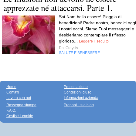
apprezzate né attaccarsi. Parte 1.
Sat Nam bello essere! Pioggia di
benedizioni! Padre nostro, benedici oggi
i nostri occhi. Siamo Tuoi messaggeri e
desideriamo contemplare il riflesso
glorioso...
Leggere il seguito
Da
Greysis
SALUTE E BENESSERE
Home
Presentazione
Contatti
Condizioni d'uso
Lavora con noi
Informazioni azienda
Rassegna stampa
Proponi il tuo blog
F.A.Q.
Gestisci i cookie