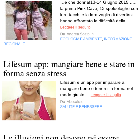
…e che donna!13-14 Giugno 2015 …..
la prima Pink Cave, 13 speleologhe con 
loro tacchi e la loro voglia di divertirsi
hanno affrontato le difficoltà della...
Leggere il seguito
Da
Andrea Scatolini
ECOLOGIA E AMBIENTE
INFORMAZIONE
,
REGIONALE
Lifesum app: mangiare bene e stare in
forma senza stress
Lifesum è un’app per imparare a
mangiare bene e tenersi in forma nel
modo giusto,...
Leggere il seguito
Da
Abcsalute
SALUTE E BENESSERE
Le illusioni non devono né essere