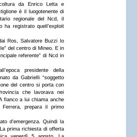
icoltura da Enrico Letta e
glione è il luogotenente di
tario regionale del Ncd, il
 ha registrato quell’exploit
dai Ros, Salvatore Buzzi lo
le” del centro di Mineo. E in
incipale referente” di Ncd in
all’epoca presidente della
nato da Gabrielli “soggetto
ione del centro si porta con
Provincia che lavorava nei
 A fianco a lui chiama anche
Ferrera, prepara il primo
tato d’emergenza. Quindi la
 La prima richiesta di offerta
onica venerdì 5 agosto. La