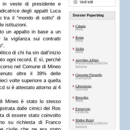
Vedi tutti
 in veste di presidente e
catrice degli appalti Luca
Dossier Paperblog
 tra il “mondo di sotto” di
e istituzioni.
Catania
Mete
to un appalto in base a un
Roma
 la vigilanza sui contratti
Mete
o”.
Sicilia
itico di chi ha sin dall’inizio
Mete
tuto ogni record. E sì, perché
Angelino Alfano
Personalità politiche
 scorso nel Comune di Mineo
italiane
enuto oltre il 39% delle
Giuseppe Firrarello
Giornalisti
ieci volte superiore a quella
Liberazione
cd si è attestato attorno al 4
Giornali
Bruxelles
 di Mineo è stato lo stesso
Mete
istrata dalle cimici dei Ros
Ferragosto
Festività
ta di essere stato coinvolto
Matteo Renzi
ano su richiesta di Franco
Personalità politiche
italiane
one civile che ne era stato