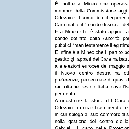
È inoltre a Mineo che operava
membro della Commissione aggiudi
Odevaine, l’uomo di collegamento
Carminati e il “mondo di sopra” dell
È a Mineo che è stato aggiudica
bando definito dalla Autorità per
pubblici “manifestamente illegittim
E infine è a Mineo che il partito pol
gestito gli appalti del Cara ha bat
alle elezioni europee del maggio
il Nuovo centro destra ha ott
preferenze, percentuale di quasi d
raccolta nel resto d’Italia, dove l’N
per cento.
A ricostruire la storia del Cara
Odevaine in una chiacchierata reg
in cui spiega al suo commercialis
nella gestione del centro sicili
Gabrielli, il capo della Protezi