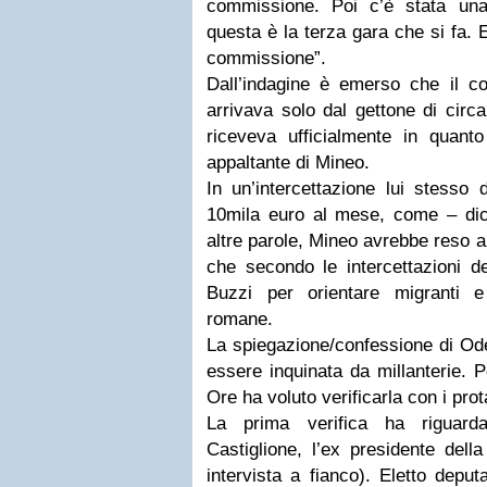
commissione. Poi c’è stata un
questa è la terza gara che si fa. E 
commissione”.
Dall’indagine è emerso che il 
arrivava solo dal gettone di cir
riceveva ufficialmente in quanto
appaltante di Mineo.
In un’intercettazione lui stesso
10mila euro al mese, come – dici
altre parole, Mineo avrebbe reso a
che secondo le intercettazioni d
Buzzi per orientare migranti e
romane.
La spiegazione/confessione di Od
essere inquinata da millanterie. 
Ore ha voluto verificarla con i prot
La prima verifica ha riguard
Castiglione, l’ex presidente dell
intervista a fianco). Eletto deput