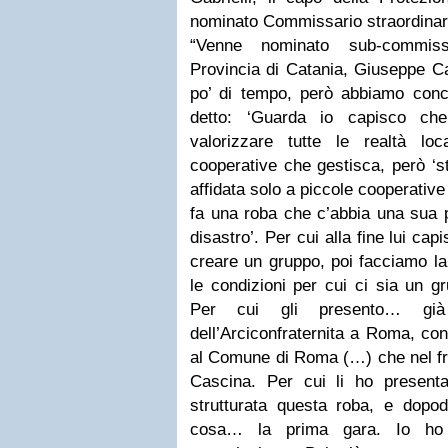
nominato Commissario straordinar
“Venne nominato sub-commissa
Provincia di Catania, Giuseppe Ca
po’ di tempo, però abbiamo conc
detto: ‘Guarda io capisco ch
valorizzare tutte le realtà lo
cooperative che gestisca, però ‘
affidata solo a piccole cooperativ
fa una roba che c’abbia una sua p
disastro’. Per cui alla fine lui ca
creare un gruppo, poi facciamo la
le condizioni per cui ci sia un g
Per cui gli presento… gi
dell’Arciconfraternita a Roma, co
al Comune di Roma (…) che nel fra
Cascina. Per cui li ho present
strutturata questa roba, e dopod
cosa… la prima gara. Io ho f