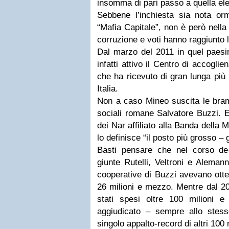
insomma di pari passo a quella ele
Sebbene l’inchiesta sia nota orma
“Mafia Capitale”, non è però nella 
corruzione e voti hanno raggiunto 
Dal marzo del 2011 in quel paesin
infatti attivo il Centro di accoglien
che ha ricevuto di gran lunga più m
Italia.
Non a caso Mineo suscita le bram
sociali romane Salvatore Buzzi. E 
dei Nar affiliato alla Banda della
lo definisce “il posto più grosso – 
Basti pensare che nel corso degl
giunte Rutelli, Veltroni e Alema
cooperative di Buzzi avevano otten
26 milioni e mezzo. Mentre dal 2
stati spesi oltre 100 milioni e
aggiudicato – sempre allo stes
singolo appalto-record di altri 100 