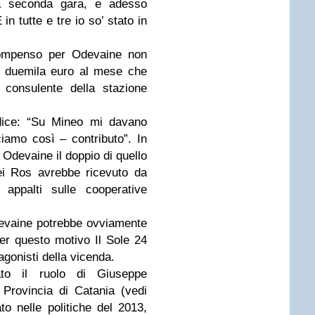
a seconda gara, e adesso
in tutte e tre io so’ stato in
compenso per Odevaine non
ca duemila euro al mese che
 consulente della stazione
 dice: “Su Mineo mi davano
amo così – contributo”. In
 Odevaine il doppio di quello
ei Ros avrebbe ricevuto da
 appalti sulle cooperative
evaine potrebbe ovviamente
Per questo motivo Il Sole 24
agonisti della vicenda.
ato il ruolo di Giuseppe
a Provincia di Catania (vedi
ato nelle politiche del 2013,