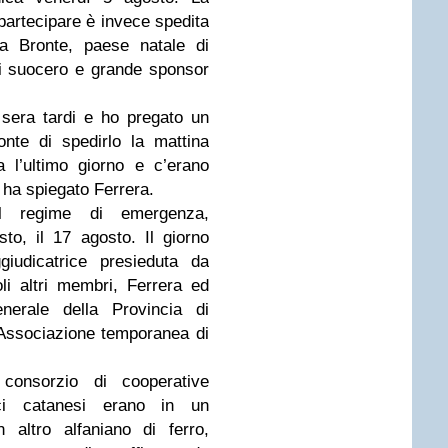
 partecipare è invece spedita
da Bronte, paese natale di
ui suocero e grande sponsor
sera tardi e ho pregato un
nte di spedirlo la mattina
 l’ultimo giorno e c’erano
ci ha spiegato Ferrera.
dal regime di emergenza,
o, il 17 agosto. Il giorno
iudicatrice presieduta da
i altri membri, Ferrera ed
nerale della Provincia di
’Associazione temporanea di
 consorzio di cooperative
ici catanesi erano in un
 altro alfaniano di ferro,