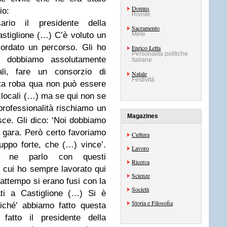
Domus
io:
Riviste
rio il presidente della
Sacramento
stiglione (…) C’è voluto un
Mete
ordato un percorso. Gli ho
Enrico Letta
Personalità politiche
e dobbiamo assolutamente
italiane
cali, fare un consorzio di
Natale
Festività
sta roba qua non può essere
e locali (…) ma se qui non se
rofessionalità rischiamo un
Magazines
pisce. Gli dico: ‘Noi dobbiamo
 gara. Però certo favoriamo
Cultura
ruppo forte, che (…) vince’.
Lavoro
à ne parlo con questi
Ricerca
n cui ho sempre lavorato qui
Scienze
ttempo si erano fusi con la
Società
ati a Castiglione (…) Si è
Storia e Filosofia
iché’ abbiamo fatto questa
atto il presidente della