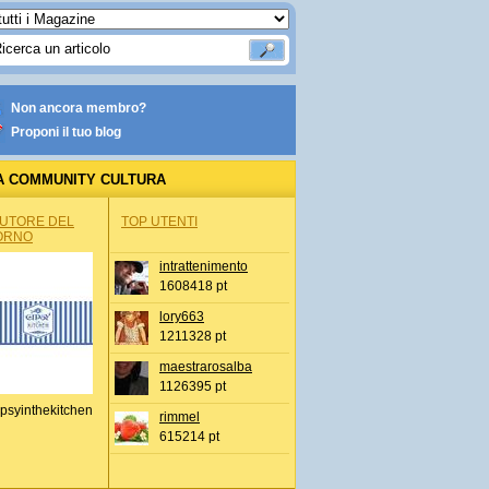
Non ancora membro?
Proponi il tuo blog
A COMMUNITY CULTURA
AUTORE DEL
TOP UTENTI
ORNO
intrattenimento
1608418 pt
lory663
1211328 pt
maestrarosalba
1126395 pt
psyinthekitchen
rimmel
615214 pt