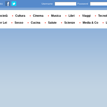
 su
Username
Password
ocietà
Cultura
Cinema
Musica
Libri
Viaggi
Tecnol
er Lei
Sesso
Cucina
Salute
Scienze
Media & Co