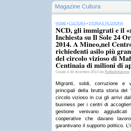
Magazine Cultura
HOME
›
CULTURA
›
STORIA E FILOSOFIA
NCD, gli immigrati e il 
Inchiesta su Il Sole 24 O
2014. A Mineo,nel Centro
richiedenti asilo più gran
del circolo vizioso di Maf
Centinaia di milioni di app
Creato il 30 dicembre 2014 da
Raffaelebarone
Migranti, soldi, corruzione e vo
principali della brutta storia d
circolo vizioso in cui gli arrivi d
business per i centri di accoglien
gestione venivano aggiudica
cooperative che davano lavor
garantivano il supporto politico. L