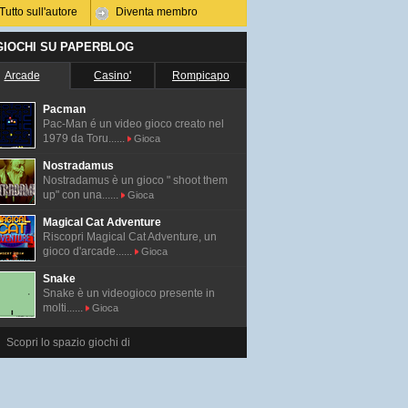
Tutto sull'autore
Diventa membro
 GIOCHI SU PAPERBLOG
Arcade
Casino'
Rompicapo
Pacman
Pac-Man é un video gioco creato nel
1979 da Toru......
Gioca
Nostradamus
Nostradamus è un gioco " shoot them
up" con una......
Gioca
Magical Cat Adventure
Riscopri Magical Cat Adventure, un
gioco d'arcade......
Gioca
Snake
Snake è un videogioco presente in
molti......
Gioca
Scopri lo spazio giochi di