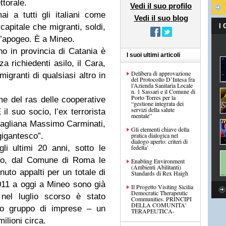
ttorale.
Vedi il suo profilo
i a tutti gli italiani come
Vedi il suo blog
capitale che migranti, soldi,
I
l’apogeo. È a Mineo.
o in provincia di Catania è
I suoi ultimi articoli
za richiedenti asilo, il Cara,
Delibera di approvazione
igranti di qualsiasi altro in
del Protocollo D’Intesa fra
l’Azienda Sanitaria Locale
n. 1 Sassari e il Comune di
Porto Torres per la
e del ras delle cooperative
“gestione integrata dei
servizi della salute
il suo socio, l’ex terrorista
mentale”
 Magliana Massimo Carminati,
Gli elementi chiave della
gigantesco”.
pratica dialogica nel
dialogo aperto: criteri di
i ultimi 20 anni, sotto le
fedelta’
nno, dal Comune di Roma le
Enabling Environment
(Ambienti Abilitanti)
uto appalti per un totale di
Standards di Rex Haigh
011 a oggi a Mineo sono già
Il Progetto Visiting Sicilia
Democratic Therapeutic
 nel luglio scorso è stato
Communities. PRINCIPI
DELLA COMUNITA’
so gruppo di imprese – un
TERAPEUTICA-
milioni circa.