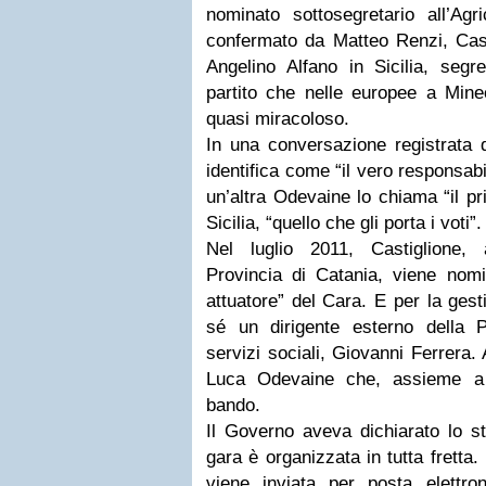
nominato sottosegretario all’Agr
confermato da Matteo Renzi, Casti
Angelino Alfano in Sicilia, segre
partito che nelle europee a Mineo
quasi miracoloso.
In una conversazione registrata 
identifica come “il vero responsabi
un’altra Odevaine lo chiama “il pr
Sicilia, “quello che gli porta i voti”.
Nel luglio 2011, Castiglione, 
Provincia di Catania, viene nomi
attuatore” del Cara. E per la gest
sé un dirigente esterno della 
servizi sociali, Giovanni Ferrera.
Luca Odevaine che, assieme a 
bando.
Il Governo aveva dichiarato lo s
gara è organizzata in tutta fretta.
viene inviata per posta elettr