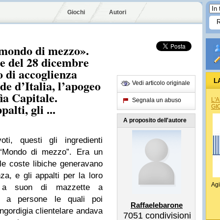
Giochi
Autori
«mondo di mezzo».
re del 28 dicembre
 di accoglienza
de d’Italia, l’apogeo
L
Vedi articolo originale
ia Capitale.
L'
Segnala un abuso
alti, gli ...
GI
A proposito dell'autore
ti, questi gli ingredienti
el “Mondo di mezzo”. Era un
alle coste libiche generavano
za, e gli appalti per la loro
Agi
ti a suon di mazzette a
o a persone le quali poi
Raffaelebarone
’ingordigia clientelare andava
7051
condivisioni