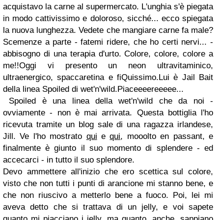
acquistavo la carne al supermercato. L'unghia s'è piegata
in modo cattivissimo e doloroso, sicché... ecco spiegata
la nuova lunghezza. Vedete che mangiare carne fa male?
Scemenze a parte - fatemi ridere, che ho certi nervi... -
abbisogno di una terapia d'urto. Colore, colore, colore a
me!!Oggi vi presento un neon ultravitaminico,
ultraenergico, spaccaretina e fiQuissimo.Lui è Jail Bait
della linea Spoiled di wet'n'wild.Piaceeeereeeee...
Spoiled è una linea della wet'n'wild che da noi -
ovviamente - non è mai arrivata. Questa bottiglia l'ho
ricevuta tramite un blog sale di una ragazza irlandese,
Jill. Ve l'ho mostrato
qui
e
qui
, mooolto en passant, e
finalmente è giunto il suo momento di splendere - ed
accecarci - in tutto il suo splendore.
Devo ammettere all'inizio che ero scettica sul colore,
visto che non tutti i punti di arancione mi stanno bene, e
che non riuscivo a metterlo bene a fuoco. Poi, lei mi
aveva detto che si trattava di un jelly, e voi sapete
quanto mi piacciano i jelly, ma quanto, anche, sappiano