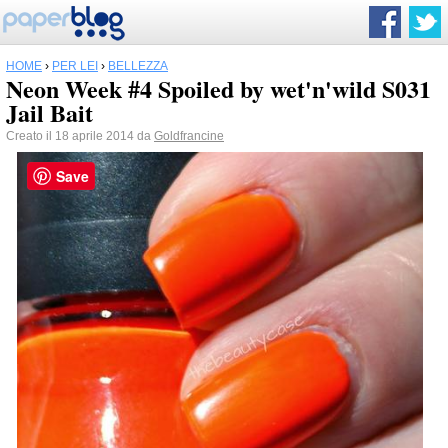
HOME
›
PER LEI
›
BELLEZZA
Neon Week #4 Spoiled by wet'n'wild S031
Jail Bait
Creato il 18 aprile 2014 da
Goldfrancine
Save