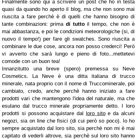
Finalmente sono qui a scrivere un post che ho in testa
quasi da quando ho aperto il blog, ma che non sono mai
riuscita a fare perchè è di quelli che hanno bisogno di
tante combinazioni: prima
di tutto
il tempo, che non è
mai abbastanza, e poi le condizioni meteorologiche (si, di
nuovo il tempo!) per fare gli swatches. Sono riuscita a
combinare le due cose, ancora non posso crederci! Però
vi avverto che sarà lungo e pieno di foto...mettetevi
comode con un buon tea!
Innanzitutto una breve (spero) premessa su Neve
Cosmetics. La Neve è una ditta italiana di trucco
minerale, nata proprio con il nome di Truccominerale, poi
cambiato, credo, anche perchè hanno iniziato a fare
prodotti vari che mantengono l'idea del naturale, ma che
esulano dal trucco minerale propriamente detto. I loro
prodotti si possono acquistare dal
loro sito
e da alcuni
negozi, sia on line che fisici (di cui però so poco). Io ho
sempre acquistato dal loro sito, sia perchè non mi è mai
capitato di vederli altrove, sia perchè sul loro sito hanno