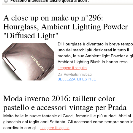
Possono interessarti anche questi articoli :
A close up on make up n°296:
Hourglass, Ambient Lighting Powder
"Diffused Light"
Di Hourglass è diventato in breve tempo
uno dei marchi più desiderati in tutto il
mondo, le sue Ambient light Powder e gl
Ambient Lighting Blush lo hanno reso...
Leggere il seguito
Da
Agwhatsinmybag
BELLEZZA
LIFESTYLE
,
Moda inverno 2016: tailleur color
pastello e accessori vintage per Prada
Molto belle le nuove fantasie di Gucci, femminili e più audaci. Abiti al
ginocchio dal taglio anni Settanta. Gli accessori come sempre sono i
coordinato con gl...
Leggere il seguito