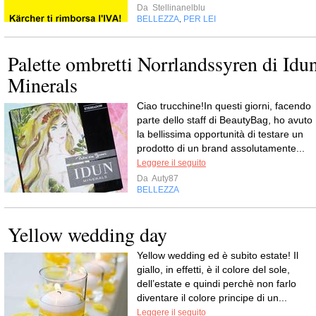
Da
Stellinanelblu
BELLEZZA
PER LEI
,
Palette ombretti Norrlandssyren di Idu
Minerals
Ciao trucchine!In questi giorni, facendo
parte dello staff di BeautyBag, ho avuto
la bellissima opportunità di testare un
prodotto di un brand assolutamente...
Leggere il seguito
Da
Auty87
BELLEZZA
Yellow wedding day
Yellow wedding ed è subito estate! Il
giallo, in effetti, è il colore del sole,
dell’estate e quindi perchè non farlo
diventare il colore principe di un...
Leggere il seguito