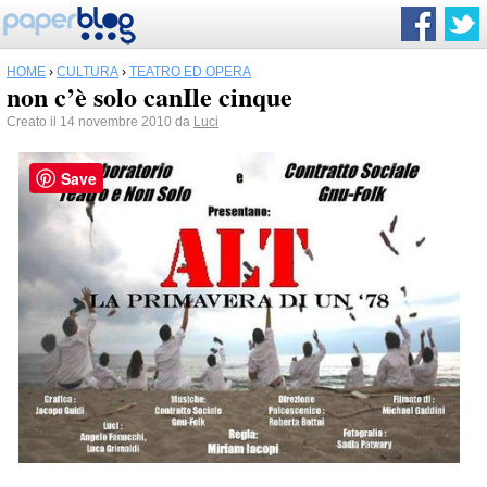
HOME
›
CULTURA
›
TEATRO ED OPERA
non c’è solo canIle cinque
Creato il 14 novembre 2010 da
Luci
Save