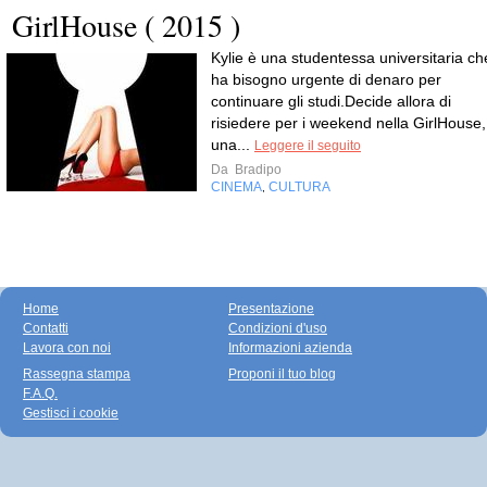
GirlHouse ( 2015 )
Kylie è una studentessa universitaria ch
ha bisogno urgente di denaro per
continuare gli studi.Decide allora di
risiedere per i weekend nella GirlHouse,
una...
Leggere il seguito
Da
Bradipo
CINEMA
CULTURA
,
Home
Presentazione
Contatti
Condizioni d'uso
Lavora con noi
Informazioni azienda
Rassegna stampa
Proponi il tuo blog
F.A.Q.
Gestisci i cookie