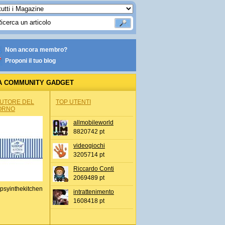
Non ancora membro?
Proponi il tuo blog
A COMMUNITY GADGET
AUTORE DEL
TOP UTENTI
ORNO
allmobileworld
8820742 pt
videogiochi
3205714 pt
Riccardo Conti
2069489 pt
psyinthekitchen
intrattenimento
1608418 pt