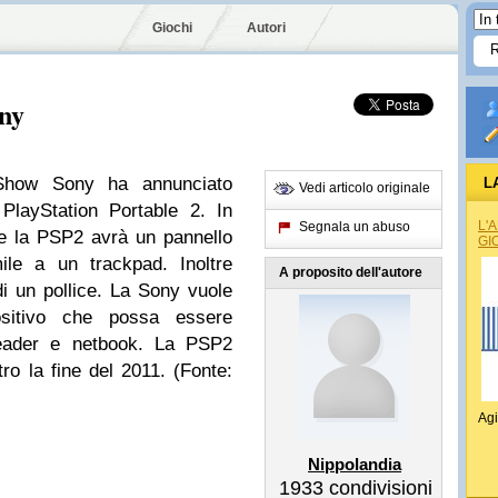
Giochi
Autori
ony
Show Sony ha annunciato
L
Vedi articolo originale
PlayStation Portable 2. In
L'
Segnala un abuso
he la PSP2 avrà un pannello
GI
ile a un trackpad. Inoltre
A proposito dell'autore
i un pollice. La Sony vuole
ositivo che possa essere
reader e netbook. La PSP2
ro la fine del 2011. (Fonte:
Agi
Nippolandia
1933
condivisioni