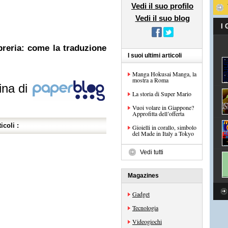
Vedi il suo profilo
Vedi il suo blog
I
ibreria: come la traduzione
I suoi ultimi articoli
Manga Hokusai Manga, la
mostra a Roma
ina di
La storia di Super Mario
Vuoi volare in Giappone?
Approfitta dell’offerta
icoli :
Gioielli in corallo, simbolo
del Made in Italy a Tokyo
Vedi tutti
Magazines
Gadget
Tecnologia
Videogiochi