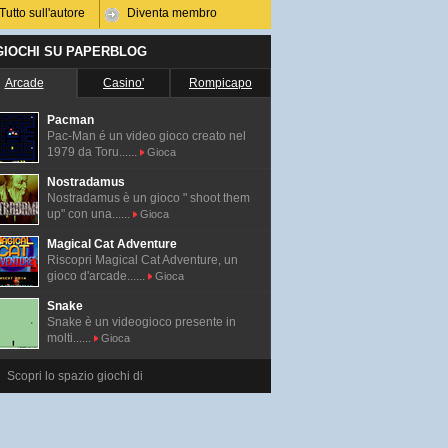
Tutto sull'autore
Diventa membro
 GIOCHI SU PAPERBLOG
Arcade
Casino'
Rompicapo
Pacman
Pac-Man é un video gioco creato nel
1979 da Toru......
Gioca
Nostradamus
Nostradamus è un gioco " shoot them
up" con una......
Gioca
Magical Cat Adventure
Riscopri Magical Cat Adventure, un
gioco d'arcade......
Gioca
Snake
Snake è un videogioco presente in
molti......
Gioca
Scopri lo spazio giochi di