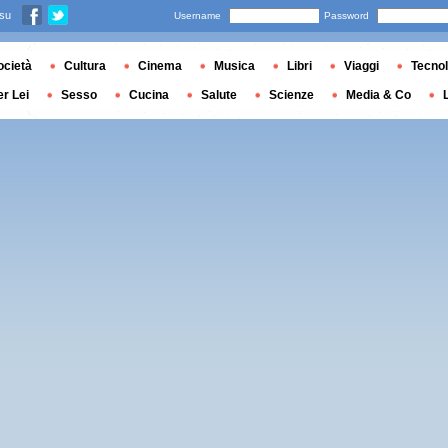
 su
Username
Password
ocietà
Cultura
Cinema
Musica
Libri
Viaggi
Tecnol
er Lei
Sesso
Cucina
Salute
Scienze
Media & Co