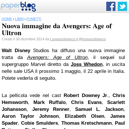
HOME
›
LIBRI
›
FUMETTI
Nuova immagine da Avengers: Age of
Ultron
Creato il 30 dicembre 2014 da
Lospaziobianco.it
@lospaziobianco
Walt Disney
Studios ha diffuso una nuova immagine
tratta da
Avengers: Age of Ultron
, il sequel sul
supergruppo Marvel diretto da
Joss Whedon
, in uscita
nelle sale USA il prossimo 1 maggio, il 22 aprile in Italia.
Potete vederla di seguito.
La pellicola vede nel cast
Robert Downey Jr
.,
Chris
Hemsworth
,
Mark Ruffalo
,
Chris Evans
,
Scarlett
Johansson
,
Jeremy Renner
,
Samuel L. Jackson
,
Aaron
Taylor Johnson
,
Elizabeth Olsen
,
James
Spader
,
Cobie Smulders
,
Thomas Kretschmann
,
Paul