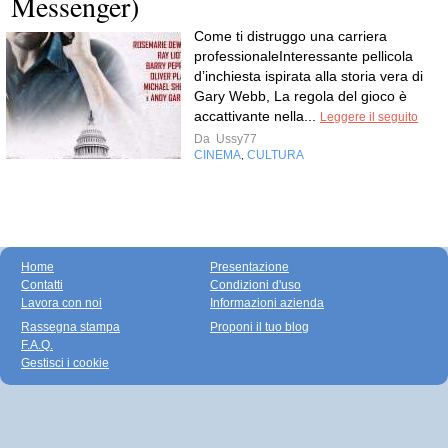
Messenger)
Come ti distruggo una carriera
professionaleInteressante pellicola
d’inchiesta ispirata alla storia vera di
Gary Webb, La regola del gioco è
accattivante nella...
Leggere il seguito
Da
Ussy77
CINEMA
CULTURA
,
Home
Presentazione
Contatti
Condizioni d'uso
Lavora con noi
Informazioni azienda
Rassegna stampa
Proponi il tuo blog
F.A.Q.
Gestisci i cookie